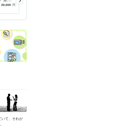
に出来ま
源有音ファイル
20,000
円
5.0
(1)
10,000
円
ていて、それが
.