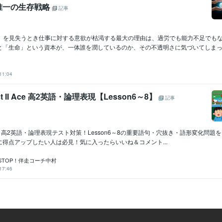
唯一の生存戦略
記事
矛先」を見失うとき仕事に対する意欲が枯渇する最大の理由は、過労でも能力不足でも
と「生命」という資本が、一体誰を潤しているのか、その不透明さに気づいてしまった.
11:04
uest II Ace 高2英語・論理表現【Lesson6～8】
記事
est II 高2英語・論理表現テスト対策！Lesson6～8の重要語句・穴抜き・語形変化問
得点アップしたい人は必見！気に入ったらいいね＆コメント...
STOP！伴走コーチ中村
17:46