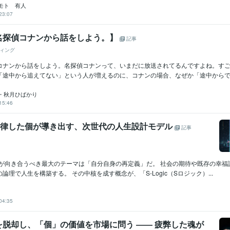
モト 有人
23:07
名探偵コナンから話をしよう。】
記事
ィング
コナンから話をしよう。名探偵コナンって、いまだに放送されてるんですよね。す
「途中から追えてない」という人が増えるのに、コナンの場合、なぜか「途中からでも
・秋月ひばかり
15:46
c：自律した個が導き出す、次世代の人生設計モデル
記事
たちが向き合うべき最大のテーマは「自分自身の再定義」だ。 社会の期待や既存の幸福
論理で人生を構築する。 その中核を成す概念が、「S-Logic（Sロジック）...
04:35
を脱却し、「個」の価値を市場に問う ―― 疲弊した魂が