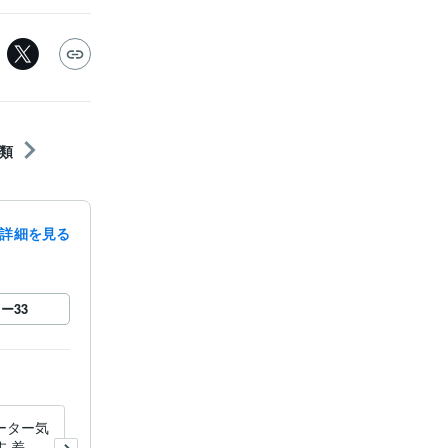
類
詳細を見る
録
ロー
33
ーター気
復刻版気功データを販売しま
 差額
す 自然の音、ヒーリング音