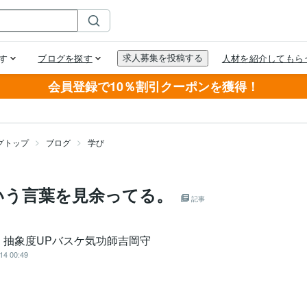
会員登録で10％割引クーポンを獲得！
グトップ
ブログ
学び
いう言葉を見余ってる。
記事
く抽象度UPバスケ気功師吉岡守
14 00:49