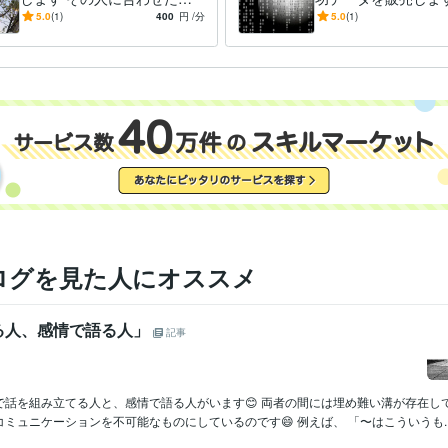
ーソナル遠隔ヒーリングを行
で強化版気功データ
5.0
(1)
400
円
/分
5.0
(1)
います。
す！！
ログを見た人にオススメ
る人、感情で語る人」
記事
で話を組み立てる人と、感情で語る人がいます😊 両者の間には埋め難い溝が存在し
ミュニケーションを不可能なものにしているのです😄 例えば、 「〜はこういうも..