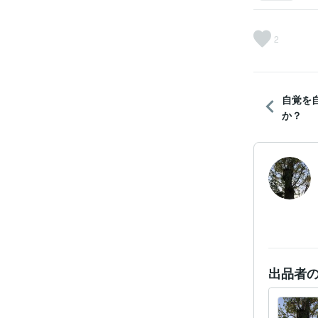
2
自覚を
か？
出品者