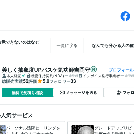
自覚できないのはなぜ
一覧に戻る
なんでも分かる人の種
美しく抽象度UPバスケ気功師吉岡守
プロフィール
本人確認
機密保持契約(NDA)
インボイス発行事業者
未登録
未登
52
5.0
33
総販売実績
評価
フォロワー
メッセージを送る
フォ
無料で見積り相談
の人気サービス
パーソナル遠隔ヒーリングを
グレードアップリピ
します その人に合わせたパ
功データを販売します