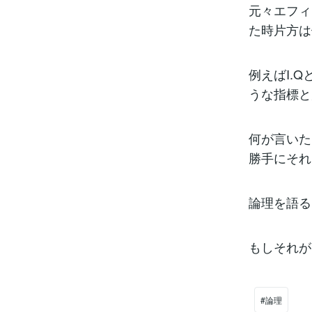
元々エフィ
た時片方は
例えばI.
うな指標と
何が言いた
勝手にそれ
論理を語る
もしそれが
#論理