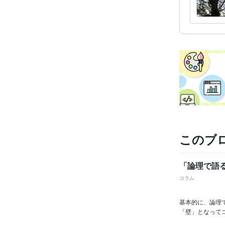
このブ
「論理で語
コラム
基本的に、論理
「壁」となってコ