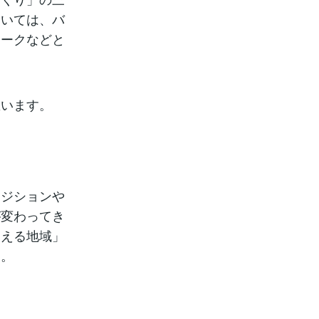
ついては、バ
ワークなどと
思います。
ポジションや
が変わってき
支える地域」
す。