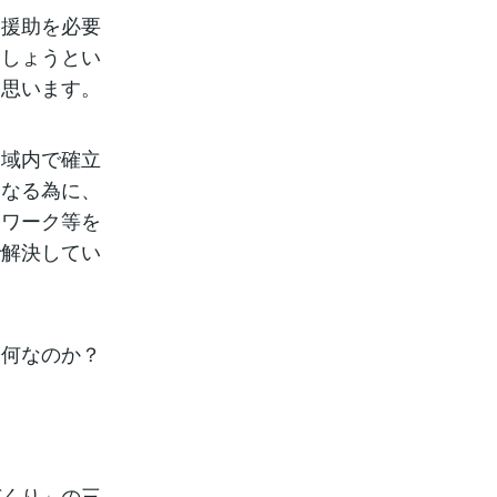
的援助を必要
ましょうとい
と思います。
圏域内で確立
になる為に、
ィワーク等を
で解決してい
は何なのか？
づくり」の三