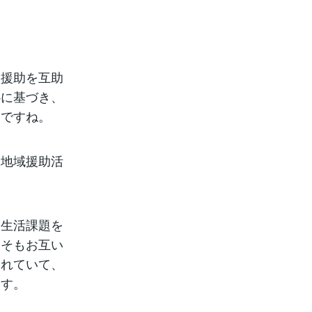
的援助を互助
心に基づき、
ジですね。
、地域援助活
「生活課題を
もそもお互い
されていて、
ます。