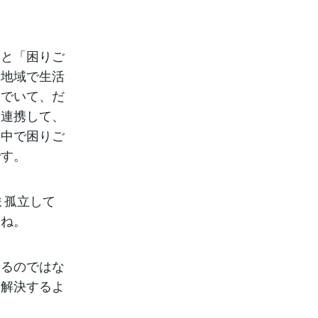
」と「困りご
、地域で生活
んでいて、だ
と連携して、
の中で困りご
です。
ま孤立して
すね。
するのではな
度解決するよ