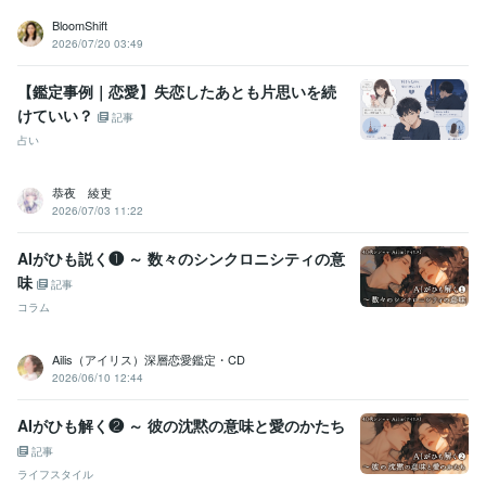
BloomShift
2026/07/20 03:49
【鑑定事例｜恋愛】失恋したあとも片思いを続
けていい？
記事
占い
恭夜 綾吏
2026/07/03 11:22
AIがひも説く❶ ～ 数々のシンクロニシティの意
味
記事
コラム
Ailis（アイリス）深層恋愛鑑定・CD
2026/06/10 12:44
AIがひも解く❷ ～ 彼の沈黙の意味と愛のかたち
記事
ライフスタイル