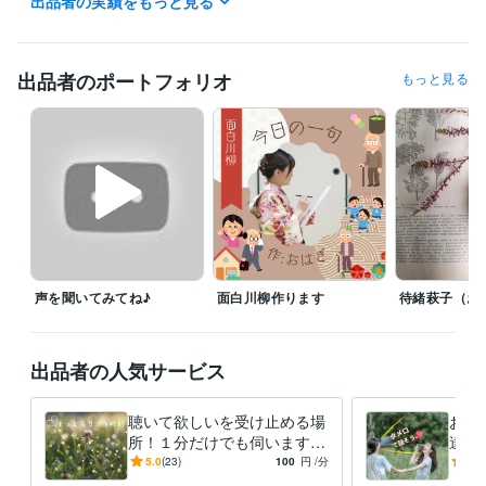
出品者の実績をもっと見る
日曜日・祝日　待機はランダムになります。

あくまで目安で、前後すること多々です(*'▽')

出品者のポートフォリオ
もっと見る
※メッセージはいつでもOKなので、「この日のこの時間お話しでき
る？」などありましたらお気軽にお声かけください♪

✼••┈┈┈┈┈┈••✼✼••┈┈┈┈┈┈••✼

予約を受付ています！

お返事はなるべく早くお返ししておりますので、ご安心下さい。

また、待機中のお声掛けお待ちしています‪(〃✪ω✪〃)

声を聞いてみてね♪
面白川柳作ります
待緒萩子（お
経験職種
出品者の人気サービス
クリエイター / ライター・編集
経験年数 : 5年
事務・ビジネスサポート / 事務（一般事務）
経験年数 : 35年
聴いて欲しいを受け止める場
お話
職歴
所！１分だけでも伺います
達♡
ライター
2023年2月 ~ 現在
辛い気持ち・嬉しい気持ち・
語は
5.0
(23)
100
円
/分
5.0
モヤモヤした気持ちなんでも
は貴