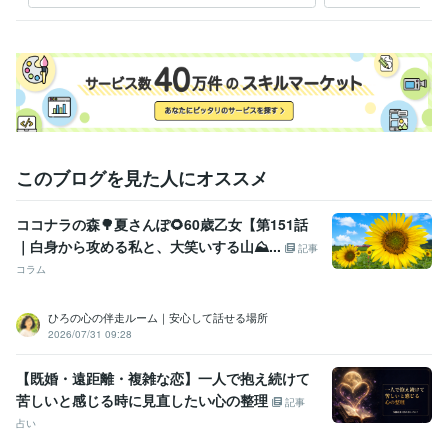
受賞歴
どうぞ♡
市主催　健康俳句入賞
地元WEB新聞の取材執筆（現在進行形）
第二
回市主催　健康俳句入賞
資格・検定
金融渉外技能審査（FP3級）
取得年 : 2014年
一種証券外務員
取得年 : 2017年
得意分野
このブログを見た人にオススメ
悩み相談・カウンセリング
世間話から、愚痴聴き、悩み聴きなど
雑談
仕事
恋愛
うつ
カラオケ
話し相手
愚痴
悩み相談・カウンセリング
お話しをじっくり伺います。
ココナラの森🌳夏さんぽ🌻60歳乙女【第151話
人間関係
仕事
恋愛
うつ
パートナー
遠距離恋愛
介護
転職
｜白身から攻める私と、大笑いする山⛰️...
記事
学歴
コラム
静岡県立下田南高等学校
1985年3月 ~ 1988年2月
ひろの心の伴走ルーム｜安心して話せる場所
2026/07/31 09:28
【既婚・遠距離・複雑な恋】一人で抱え続けて
苦しいと感じる時に見直したい心の整理
記事
占い