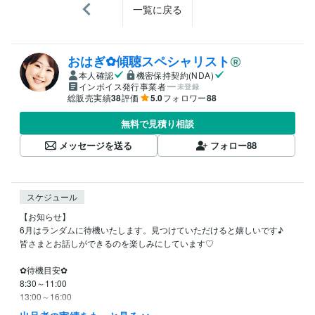
一覧に戻る
おはぎ✿傾聴スペシャリスト
本人確認
機密保持契約(NDA)
インボイス発行事業者
未登録
総販売実績
38
評価
5.0
フォロワー
88
無料で見積り相談
メッセージを送る
フォロー
88
スケジュール
【お知らせ】

6月はランダムに待機いたします。見つけていただけると嬉しいです♪

皆さまとお話しができるのを楽しみにしています♡

✿待機目安✿

8:30～11:00

13:00～16:00

21:00～25:00
