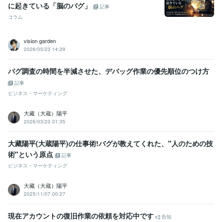
に起きている「脳のバグ」
記事
コラム
vision garden
2026/05/23 14:29
バグ調査の時間を半減させた、デバッグ作業の優先順位のつけ方
記事
ビジネス・マーケティング
大藏（大蔵）陽平
2026/03/23 01:35
大藏陽平(大蔵陽平)の仕事術!バグが教えてくれた、"人のための技
術"という原点
記事
ビジネス・マーケティング
大藏（大蔵）陽平
2025/11/07 00:27
現在アカウントの復旧作業の依頼を対応中です
告知