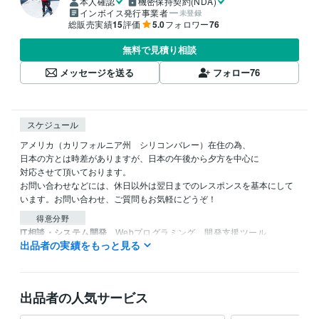
本人確認
機密保持契約(NDA)
インボイス発行事業者
未登録
総販売実績
15
評価
5.0
フォロワー
76
無料で見積り相談
メッセージを送る
フォロー
76
スケジュール
アメリカ（カリフォルニア州　シリコンバレー）在住の為、

日本の方とは時差がありますが、日本の午後から夕方を中心に

対応させて頂いております。

お問い合わせなどには、休日以外は翌日までのレスポンスを基本にして
います。お問い合わせ、ご質問もお気軽にどうぞ！
得意分野
IT相談・システム開発
Webプログラミング、開発支援ツール
出品者の実績をもっと見る
システム設計
Webプログラミング
プリント基板設計
開発支援ツール開発
ASIC設計
オンラインビジネス支
ファームウエア
基板レイアウト
組み込みシステム
学習指導・資格・キャリア相談
海外留学、海外就職、語学学習
シリコンバレー
システム開発
ハードウエア開発
ソフトウエア開発
出品者の人気サービス
プログラムマネージメ
語学学習
海外就職
海外留学
海外面接
海外履歴書