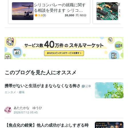
シリコンバレーの就職に関す
PC
る相談を受付ます シリコン
ます
バレーの就職事情に関する情
豊富
5.0
(3)
20,000
円
/60分
5.0
報を提供します
対応
このブログを見た人にオススメ
携帯がないと生活がままならなくなる怖さ
記事
エンタメ・趣味
あたたかな ゆうひ
2026/07/12 05:45
【焦点化の錯覚】他人の成功がまぶしすぎる時