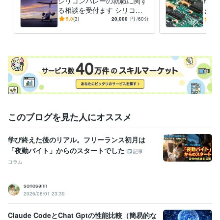
シリコンバレーの就職に関す
PC
る相談を受付ます シリコン
ます
バレーの就職事情に関する情
豊富
5.0
(3)
20,000
円
/60分
5.0
報を提供します
対応
このブログを見た人にオススメ
学び終えた後のリアル。フリーランス初月は
「夜勤バイト」からのスタートでした
記事
コラム
sonosann
2026/08/01 23:39
Claude CodeとChat Gptの性能比較（簡易的な