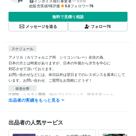
インボイス発行事業者
未登録
総販売実績
15
評価
5.0
フォロワー
76
無料で見積り相談
メッセージを送る
フォロー
76
スケジュール
アメリカ（カリフォルニア州　シリコンバレー）在住の為、

日本の方とは時差がありますが、日本の午後から夕方を中心に

対応させて頂いております。

お問い合わせなどには、休日以外は翌日までのレスポンスを基本にして
います。お問い合わせ、ご質問もお気軽にどうぞ！
得意分野
IT相談・システム開発
Webプログラミング、開発支援ツール
出品者の実績をもっと見る
システム設計
Webプログラミング
プリント基板設計
開発支援ツール開発
ASIC設計
オンラインビジネス支
ファームウエア
基板レイアウト
組み込みシステム
学習指導・資格・キャリア相談
海外留学、海外就職、語学学習
シリコンバレー
システム開発
ハードウエア開発
ソフトウエア開発
出品者の人気サービス
プログラムマネージメ
語学学習
海外就職
海外留学
海外面接
海外履歴書