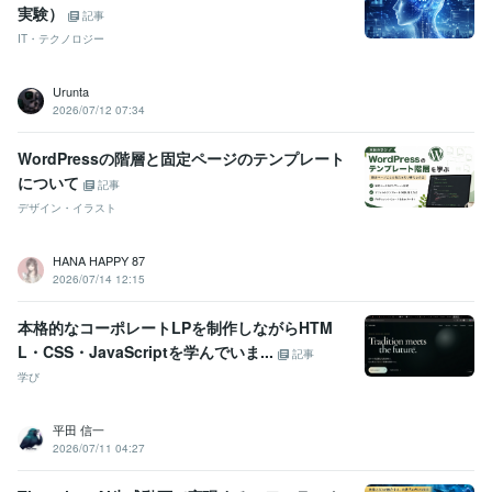
実験）
記事
IT・テクノロジー
Urunta
2026/07/12 07:34
WordPressの階層と固定ページのテンプレート
について
記事
デザイン・イラスト
HANA HAPPY 87
2026/07/14 12:15
本格的なコーポレートLPを制作しながらHTM
L・CSS・JavaScriptを学んでいま...
記事
学び
平田 信一
2026/07/11 04:27