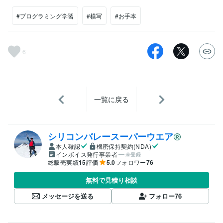
#プログラミング学習
#模写
#お手本
6
一覧に戻る
シリコンバレースーパーウエア
本人確認
機密保持契約(NDA)
インボイス発行事業者
未登録
総販売実績
15
評価
5.0
フォロワー
76
無料で見積り相談
メッセージを送る
フォロー
76