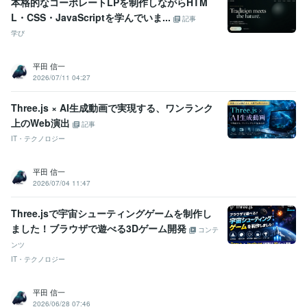
本格的なコーポレートLPを制作しながらHTM
L・CSS・JavaScriptを学んでいま...
記事
学び
平田 信一
2026/07/11 04:27
Three.js × AI生成動画で実現する、ワンランク
上のWeb演出
記事
IT・テクノロジー
平田 信一
2026/07/04 11:47
Three.jsで宇宙シューティングゲームを制作し
ました！ブラウザで遊べる3Dゲーム開発
コンテ
ンツ
IT・テクノロジー
平田 信一
2026/06/28 07:46