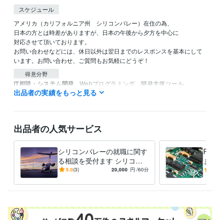
スケジュール
アメリカ（カリフォルニア州　シリコンバレー）在住の為、

日本の方とは時差がありますが、日本の午後から夕方を中心に

対応させて頂いております。

お問い合わせなどには、休日以外は翌日までのレスポンスを基本にして
います。お問い合わせ、ご質問もお気軽にどうぞ！
得意分野
IT相談・システム開発
Webプログラミング、開発支援ツール
出品者の実績をもっと見る
システム設計
Webプログラミング
プリント基板設計
開発支援ツール開発
ASIC設計
オンラインビジネス支
ファームウエア
基板レイアウト
組み込みシステム
学習指導・資格・キャリア相談
海外留学、海外就職、語学学習
シリコンバレー
システム開発
ハードウエア開発
ソフトウエア開発
出品者の人気サービス
プログラムマネージメ
語学学習
海外就職
海外留学
海外面接
海外履歴書
シリコンバレーの就職に関す
PC
る相談を受付ます シリコン
ます
バレーの就職事情に関する情
豊富
5.0
(3)
20,000
円
/60分
5.0
報を提供します
対応