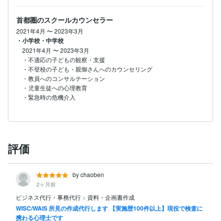
首都圏のスクールカウンセラー
2021年4月
〜
2023年3月
・小学校・中学校
2021年4月
〜
2023年3月
・不適応の子どもの観察・支援

・不登校の子ども・親御さんへのカウンセリング

・教員へのコンサルテーション

・児童生徒への心理教育

・緊急時の危機介入
評価
by chaoben
2ヶ月前
ビジネス代行・事務代行
>
資料・企画書作成
WISC/WAIS 所見の作成代行します 【実施歴100件以上】現役で検査に
携わる心理士です