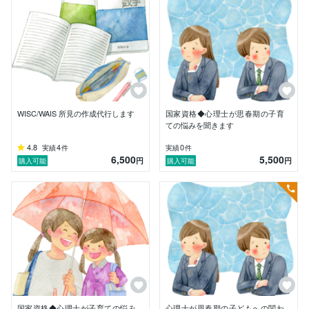
に繋がれない状況が散見されます。

結果として初期対応が遅れ、症状が重症化したり、辛い
気持ちが深まった状況でお会いすることが少なくありま
せん。

もちろん、専門家に頼るにも その方のタイミングがあ
り、それは尊重されるべきものです。だからこそ、今繋
がりたいと思ったそのときに繋がることができない現状
は、なんとかならないものかと思っていました。

WISC/WAIS 所見の作成代行します
国家資格◆心理士が思春期の子育
ココナラは、有識者を必要とするより多くの人に、より
ての悩みを聞きます
低いハードルでサービスを提供できるプラットフォーム
であると考えています。

4.8
4
0
実績
件
実績
件
6,500
5,500
当オフィスのサービスが、ご利用者様の自己理解を深め
円
円
購入可能
購入可能
るヒントになれば幸いです。

小中学校でのスクールカウンセラー経験もありますの
で、学校の中の具体的な状況を想定しながらお子さんや
保護者の方の困り感を理解し、対応を考えるお手伝いが
できればと思っております。
国家資格◆心理士が子育ての悩み
心理士が思春期の子どもへの関わ