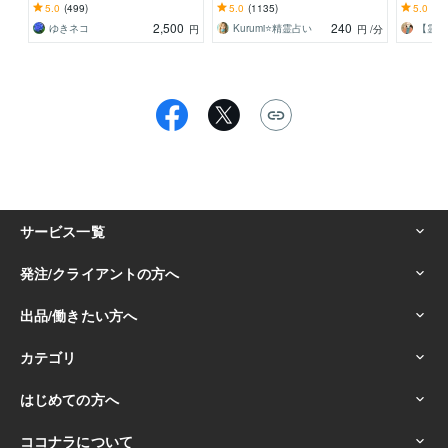
定します。
ヤモヤを整理し、あなたの自分軸
仏様・仏
5.0
(499)
5.0
(1135)
5.0
(21
を整えます⭐️
スポット
2,500
240
ゆきネコ
Kurumi⭐️精霊占い
【霊能
円
円
/分