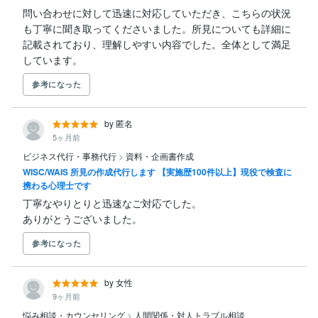
問い合わせに対して迅速に対応していただき、こちらの状況
も丁寧に聞き取ってくださいました。所見についても詳細に
記載されており、理解しやすい内容でした。全体として満足
しています。
参考になった
by 匿名
5ヶ月前
ビジネス代行・事務代行
>
資料・企画書作成
WISC/WAIS 所見の作成代行します 【実施歴100件以上】現役で検査に
携わる心理士です
丁寧なやりとりと迅速なご対応でした。

ありがとうございました。
参考になった
by 女性
9ヶ月前
悩み相談・カウンセリング
>
人間関係・対人トラブル相談