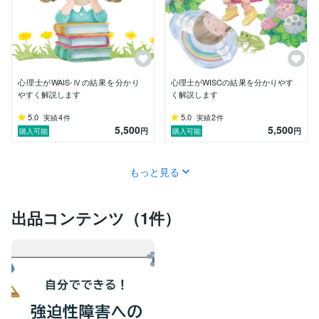
心理士がWAIS-Ⅳの結果を分かり
心理士がWISCの結果を分かりやす
やすく解説します
く解説します
5.0
4
5.0
2
実績
件
実績
件
5,500
5,500
円
円
購入可能
購入可能
もっと見る
出品コンテンツ（1件）