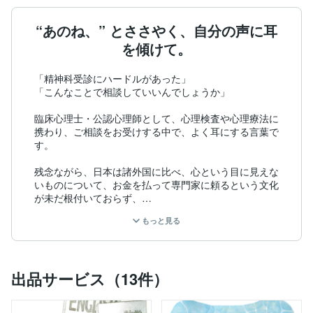
“あのね、” とささやく、自分の声に耳
を傾けて。
「精神科受診にハードルがあった」

「こんなことで相談していいんでしょうか」

臨床心理士・公認心理師として、心理検査や心理療法に
携わり、ご相談をお受けする中で、よく耳にする言葉で
す。

残念ながら、日本は諸外国に比べ、心という目に見えな
いものについて、お金を払って専門家に頼るという文化
が未だ根付いておらず、

適切な方法で自分について理解を深めることの価値が
もっと見る
 過小評価されている現状があります。

ほとんどの人が専属のカウンセラーを持ち、美容院感覚
でカウンセリングに通う海外とは大きな開きがあるとい
えます。

出品サービス（13件）
また、精神科医やクリニックの数も十分とはいえず、実
際に相談したいと思っても、初診枠が埋まっていてすぐ