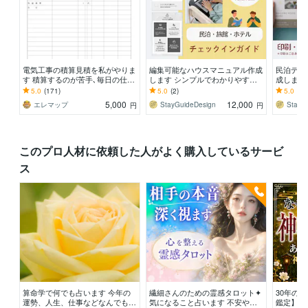
電気工事の積算見積を私がやりま
編集可能なハウスマニュアル作成
民泊デザ
す 積算するのが苦手､毎日の仕事
します シンプルでわかりやすい
成します
終われてる人は必見
デザインです。多言語対応可。
など丸投
5.0
(171)
5.0
(2)
5.0
(16
5,000
12,000
エレマップ
StayGuideDesign
StayG
円
円
このプロ人材に依頼した人がよく購入しているサービ
ス
算命学で何でも占います 今年の
繊細さんのための霊感タロット✦
30年の
運勢、人生、仕事などなんでも鑑
気になること占います 不安やモ
鑑定】を