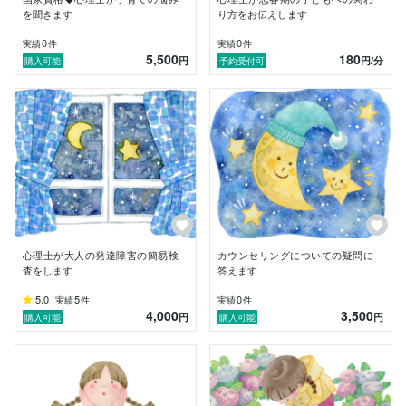
を聞きます
り方をお伝えします
0
0
実績
件
実績
件
5,500
180
円
円
/分
購入可能
予約受付可
心理士が大人の発達障害の簡易検
カウンセリングについての疑問に
査をします
答えます
5.0
5
0
実績
件
実績
件
4,000
3,500
円
円
購入可能
購入可能