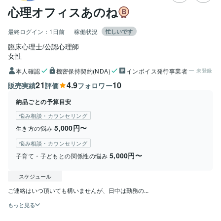
心理オフィスあのね
最終ログイン：
1日前
稼働状況
忙しいです
臨床心理士/公認心理師
女性
本人確認
機密保持契約(NDA)
インボイス発行事業者
未登録
21
4.9
10
販売実績
評価
フォロワー
納品ごとの予算目安
悩み相談・カウンセリング
5,000円〜
生き方の悩み
悩み相談・カウンセリング
5,000円〜
子育て・子どもとの関係性の悩み
スケジュール
ご連絡はいつ頂いても構いませんが、日中は勤務の...
もっと見る