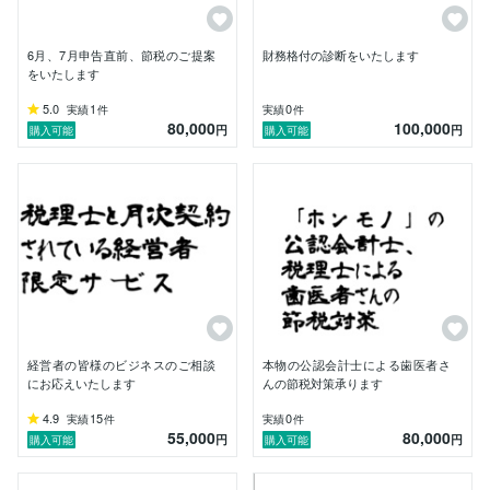
とお考えであった納税者(経営者)の方々も、きっと、考
えを改めていただける自信がございます。

6月、7月申告直前、節税のご提案
財務格付の診断をいたします
をいたします
ただ単に、国家資格を有しているだけではなく、どの有
5.0
1
0
実績
件
実績
件
資格者よりも、勉強に時間を惜しまず費やしているた
80,000
100,000
円
円
購入可能
購入可能
め、知識の深さ、言葉の重みが違います。

また、納税者(経営者)目線で常に物事を考えているた
め、納税者(経営者)を守りたいという熱意は、誰にも負
けません。

確かな知識、経験を根拠としておりますので、私からご
提案いたします節税対策（税金対策）について、

これまでも、顧問税理士（公認会計士、会計事務所、税
理士法人）の指導によって、節税対策（税金対策）され
ていらっしゃった納税者(経営者)の方でも、

経営者の皆様のビジネスのご相談
本物の公認会計士による歯医者さ
にお応えいたします
んの節税対策承ります
『初めて聞いたわ。。改正でもあったんかいな？』

4.9
15
0
実績
件
実績
件
『あんたは、節税の鬼でんな！』

55,000
80,000
円
円
購入可能
購入可能
『もっと早くに会いたかったわ。』

と、ご好評いただいております。
