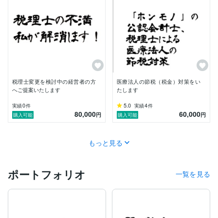
皆様も、一歩踏み出して、

これぞ、『ホンモノ』の公認会計士・税理士による、
『超』節税対策（税金対策）

受けてみてください。

『節税』『税金対策』『公認会計士』『税理士』『会計
税理士変更を検討中の経営者の方
医療法人の節税（税金）対策をい
事務所』『相続対策』で検索してみてください。

へご提案いたします
たします
トップで表示されます。

0
5.0
4
実績
件
実績
件
その理由は、確かな実力と信頼の証です。

80,000
60,000
円
円
購入可能
購入可能
ココナラでは『プラチナ』認定されており、

もっと見る
補助金申請や、格安で承る申告業務ではなく、節税相談
のご依頼件数は、税理士・公認会計士の中ではダントツ
1位です。

ポートフォリオ
一覧を見る
〜〜〜〜〜〜〜〜〜〜〜〜〜〜〜

・公認会計士

・登録番号：31664

・地域会　：近畿会