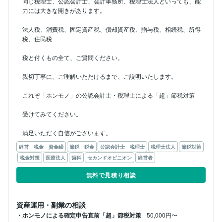
同じ税理士、公認会計士、会計事務所、税理士法人といっても、能
力には大きな開きがあります。

法人税、消費税、固定資産税、償却資産税、贈与税、相続税、所得
税、住民税

税と付くもの全て、ご質問ください。

親切丁寧に、ご理解いただけるまで、ご説明いたします。

これぞ「ホンモノ」の公認会計士・税理士による「超」節税対策

受けてみてください。

満足いただく自信がございます。
経営 税金 資金繰
節税 税金
公認会計士 税理士
税理士法人
節税対策
税金対策
医療法人
歯科
セカンドオピニオン
経営者
無料で見積り相談
資産運用・副業の相談
・ホンモノによる確定申告直前「超」節税対策
50,000円〜