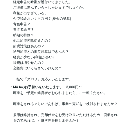
確定申告の時期が近付いてきました。

ご準備は進んでいらっしゃいますでしょうか。

利益が出すぎている。

今で税金おいくら万円？(税金の試算)

青色申告？

専従者給与？

納期の特例？

他に所得控除使えんの？

節税対策はあんの？

給与所得との損益通算はできんの？

経費が少ない(利益が多い)

経費は増やせんの？

交際費はいくらまでいけんの？

一括で「ズバリ」お応えいたします。
・M&Aのお手伝いをいたします。
3,000円〜
廃業をご予定の経営者がおられましたら、ご一報ください。

廃業をされるぐらいであれば、事業の売却をご検討されませんか？

雇用は維持され、売却代金をお受け取りいただけるため、廃業され
るのであれば、引継ぎ先を探しませんか？
