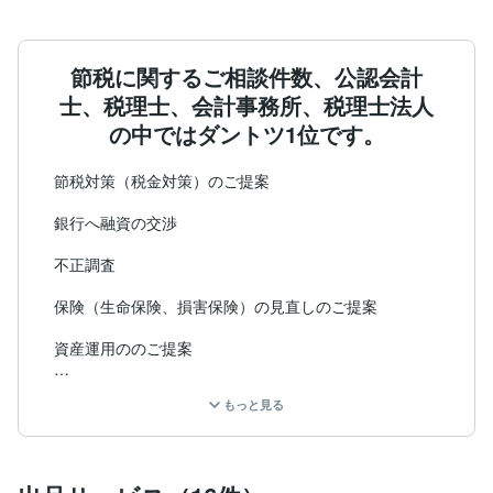
節税に関するご相談件数、公認会計
士、税理士、会計事務所、税理士法人
の中ではダントツ1位です。
節税対策（税金対策）のご提案

銀行へ融資の交渉

不正調査

保険（生命保険、損害保険）の見直しのご提案

資産運用ののご提案

セカンドオピニオン（申告書のチェック、節税のご提案
もっと見る
など）

法人税、所得税、消費税、贈与税、相続税、各種、申告
書の作成
