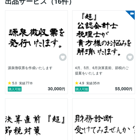
出品サービス（16件）
相続税対策のご提案

税務調査対策

M&A（エムアンドエー）のマッチング

を得意とします。

モットウは、決して屈しない、お客様（納税者）(経営
者)のために、戦う姿勢を常に持っているということで
す。

源泉徴収票を作成いたします
4月、5月、6月決算直前、節税のご
提案をいたします
確かな知識と経験を持ちながら、努力を誰よりも惜しま
ず、お客様(納税者)(経営者)に寄り添った、親切、丁寧
5.0
77
4.9
35
実績
件
実績
件
30,000
55,000
なご対応を心掛けております。

円
円
購入可能
購入可能
他の公認会計士・税理士とは、一味も二味も違った切り
口で、分かりやすく、ご説明とご提案をいたします。

私の話を聞いていただければ、

『税理士（公認会計士、会計事務所、税理士法人）は安
ければそれでいい』
