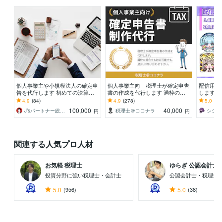
個人事業主や小規模法人の確定申
個人事業主向 税理士が確定申告
配信用の
告を代行します 初めての決算も
書の作成を代行します 満枠の場
します 1
安心。設計から丁寧にサポートし
合でも対応可、お問い合わせくだ
の場合2点
4.9
(84)
4.9
(278)
5.0
(19
ます。
さいませ
100,000
40,000
J’sパートナー総合会計事務所
税理士＠ココナラ
シシバ
円
円
関連する人気プロ人材
お気軽 税理士
ゆらぎ 公認会計士・.
投資分野に強い税理士・会計士
公認会計士・税理士
5.0
(956)
5.0
(38)