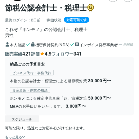
節税公認会計士・税理士
最終ログイン：
2日前
稼働状況
対応可能です
これぞ『ホンモノ』の公認会計士、税理士
男性
本人確認
機密保持契約(NDA)
インボイス発行事業者
未登録
421
4.9
341
販売実績
評価
フォロワー
納品ごとの予算目安
ビジネス代行・事務代行
30,000円〜
本物の公認会計士・税理士による超節税対策
資産運用・副業の相談
50,000円〜
ホンモノによる確定申告直前「超」節税対策
3,000円〜
M&Aのお手伝いをいたします。
スケジュール
もっと見る