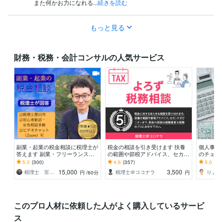
また何かお力になれる...
続きを読む
もっと見る
財務・税務・会計コンサルの人気サービス
副業・起業の税金相談に税理士が
税金の相談を引き受けます 扶養
個人事業
答えます 副業・フリーランスの
の範囲や節税アドバイス、セカン
のチェッ
税金の疑問にお答えします
ドオピニオンまで
記帳、税
5.0
(300)
4.6
(357)
5.0
(34
ある方へ
15,000
3,500
税理士 宮川真一
税理士＠ココナラ
りょう
円
/60分
円
このプロ人材に依頼した人がよく購入しているサービ
ス