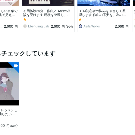
さしい言葉で
初回体験30分｜作曲／DAWの相
DTM初心者の悩みをやさしく整
語化で見えて
談を受けます 現状を整理し、次
理します 作曲の不安を、次の一
魅力
の手順を提示【気軽にお試しくだ
歩に変えます
-
-
さい】
2,000
2,000
2,000
っとび｜音楽感想＆マスタリング
EberKlang Lab
AerialWorks
円
円
/30分
円
もチェックしています
ンレッスンし
曲したい方
000
円
/60分