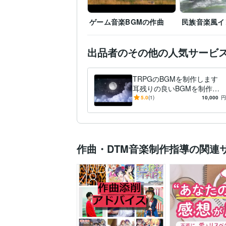
ゲーム音楽BGMの作曲
民族音楽風イ
出品者のその他の人気サービ
TRPGのBGMを制作します
耳残りの良いBGMを制作し
ます！
5.0
(1)
10,000
円
作曲・DTM音楽制作指導の関連