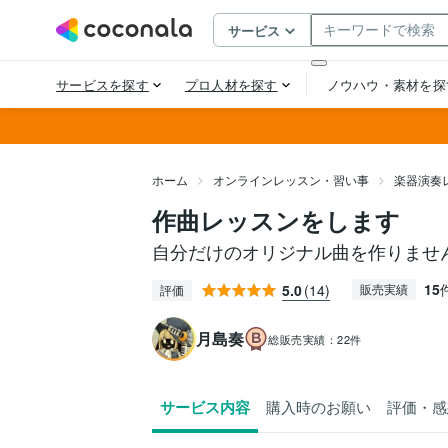
ホーム
オンラインレッスン・習い事
楽器演奏
作曲レッスンをします
自分だけのオリジナル曲を作りませ
15
5.0
(14)
販売実績
評価
月島奏
総販売実績：
22件
サービス内容
購入時のお願い
評価・感