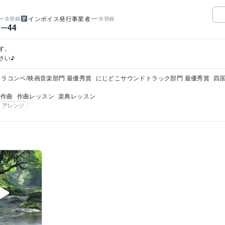
インボイス発行事業者
未登録
未登録
44
ワー


さい♪
トラコンペ/映画音楽部門 最優秀賞
にじどこサウンドトラック部門 最優秀賞
四
作曲
作曲レッスン
楽典レッスン
アレンジ