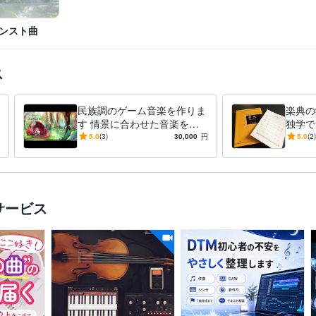
ンスト曲
ス
民族調のゲーム音楽を作りま
楽典の
す 情景に合わせた音楽を提
独学で
供致します！
す！
5.0
(3)
30,000
円
5.0
(2)
サービス