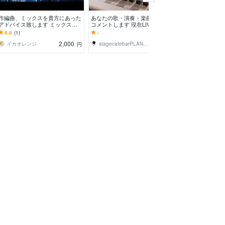
作編曲、ミックスを貴方にあった
あなたの歌・演奏・楽曲にプロが
ソルフェジオ周
アドバイス致します ミックスや
コメントします 現在LIVEハウス
作れます 初心
マスタリング脳力爆上げします！
運営をしている、元プロが聴きま
の周波数を自分
5.0
(1)
-
-
(1)
す！
2,000
2,000
イカオレンジ
stagecafebarPLANE9
KazuhiroTomi
円
円