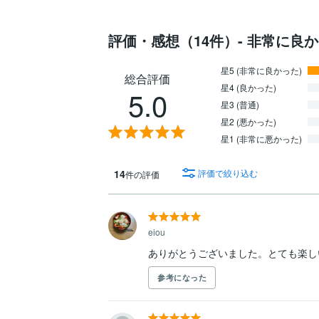
評価・感想（14件）- 非常に良
星5 (非常に良かった)
総合評価
星4 (良かった)
5.0
星3 (普通)
星2 (悪かった)
星1 (非常に悪かった)
14
評価で絞り込む
件の評価
eiou
ありがとうございました。とても楽し
参考になった