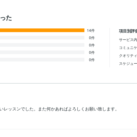
かった
14件
項目別評
0件
サービス内
0件
コミュニ
0件
クオリテ
0件
スケジュ
いレッスンでした。また何かあればよろしくお願い致します。