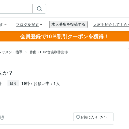
会員登録で10％割引クーポンを獲得！
レッスン・指導
作曲・DTM音楽制作指導
んか？
件
19
枠 / お願い中：
1
人
残り
想
お気に入り（57）