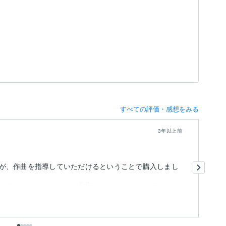
すべての評価・感想をみる
3年以上前
２
が、作曲を指導していただけるということで購入しまし
今
教
げることができました！非常にオススメのサービスとな
も