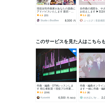
現役女性作曲家があなたの楽曲に
自作曲の感想を、や
アドバイスいたします 親切・丁
お伝えします ▶︎言
寧を第一にしています！初心者の
くる、あなたの曲の
4.9
(23)
5.0
(2)
方もお気軽にどうぞ☆彡
8,500
Studio☆BooBee
ぶ
円
このサービスを見た人はこちら
作曲・編曲・DTMレッスンしま
作曲・編曲オンライ
す 初心者歓迎！現役プロ作家のS
ます 一緒に作曲・編
tudio Oneレッスンです
を濃厚サポート！
5.0
(208)
5.0
(8)
6,500
2,
Kuroe99
ゆきぽん by Lizu music
円
/60分