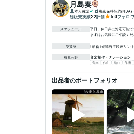
月島奏
本人確認
機密保持契約(NDA)
22
5.0
総販売実績
評価
フォロ
スケジュール
平日、休日共に対応可能です。
まずはお気軽にご相談くだ
｢彩倫｣短編自主映画サン
受賞歴
音楽制作・ナレーション
得意分野
音楽
作曲
編曲
作譜
出品者のポートフォリオ