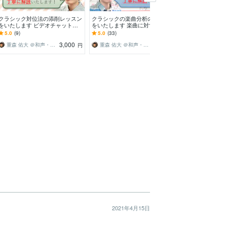
クラシック対位法の添削レッスン
クラシックの楽曲分析のレッスン
楽譜ソフトDori
をいたします ビデオチャット解
をいたします 楽曲に対する理解
を行います 機
説可能！演奏や解釈がぐっと深ま
を深め、演奏や作曲に活かしまし
効率的に制作し
5.0
(9)
5.0
(33)
5.0
(3)
りますよ！
ょう！！
3,000
5,000
重森 佑大 ＠和声・対位法レッスン
重森 佑大 ＠和声・対位法レッスン
藤井大河
円
円
2021年4月15日