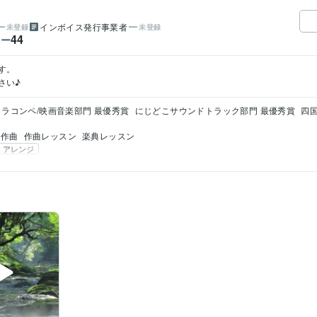
インボイス発行事業者
未登録
未登録
44
ワー


さい♪
トラコンペ/映画音楽部門 最優秀賞
にじどこサウンドトラック部門 最優秀賞
四
作曲
作曲レッスン
楽典レッスン
アレンジ