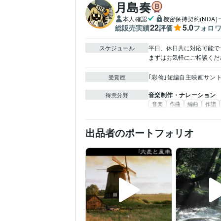
月島奏
本人確認
機密保持契約(NDA)
22
5.0
総販売実績
評価
フォロ
スケジュール
平日、休日共に対応可能です。
まずはお気軽にご相談くだ
｢彩倫｣短編自主映画サン
受賞歴
音楽制作・ナレーション
得意分野
音楽
作曲
編曲
作譜
出品者のポートフォリオ