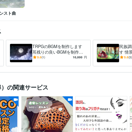
ンスト曲
ス
TRPGのBGMを制作します
民族調
耳残りの良いBGMを制作し
す 情
ます！
供致し
5.0
(1)
10,000
円
5.0
(3)
導）の関連サービス