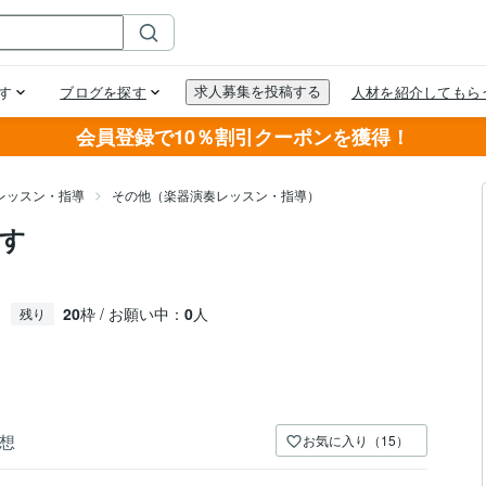
会員登録で10％割引クーポンを獲得！
レッスン・指導
その他（楽器演奏レッスン・指導）
す
20
枠 / お願い中：
0
人
残り
想
お気に入り（15）