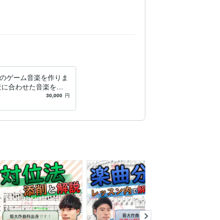
のゲーム音楽を作りま
景に合わせた音楽を提
ます！
30,000
円