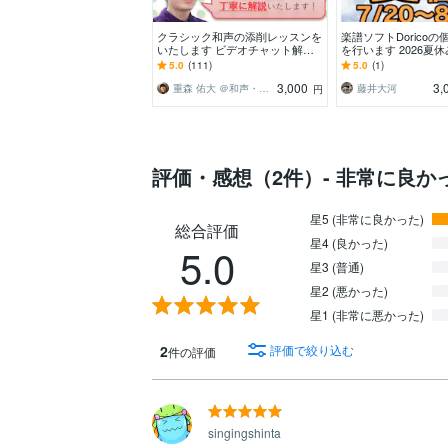
クラシック和声の添削レッスンを
楽譜ソフトDorico
いたします ビデオチャット解説
を行います 2026夏
可能！演奏や解釈がぐっと深まり
（7/20〜8/31を予
5.0
(111)
5.0
(1)
ますよ！
3,000
3,
重森 佑大 ＠和声・対位法レッスン
藤井大河
円
評価・感想（2件）- 非常に良か
星5 (非常に良かった)
総合評価
星4 (良かった)
5.0
星3 (普通)
星2 (悪かった)
星1 (非常に悪かった)
2
評価で絞り込む
件の評価
singingshinta