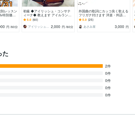
の個別レッスン
初級 ◆アイリッシュ・コンサテ
外国曲の歌詞にカッコ良く歌える
休み特別価格
ィーナ◆ 教えます アイルランド
フリガナ付けます 洋楽・外語曲
約の場合限定）
音楽 *(^o^)* 初回限定30分延長無
をカッコ良く歌ってみたい方！
5.0
(60)
5.0
(25)
料♪
000
2,000
3,000
アイリッシュ・コンサティーナ・マリ
あさみ屋
円
/60分
円
/60分
円
った
2件
0件
0件
0件
0件