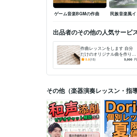
ゲーム音楽BGMの作曲
民族音楽風イ
出品者のその他の人気サービ
作曲レッスンをします 自分
だけのオリジナル曲を作りま
せんか？
5.0
(15)
5,000
円
その他（楽器演奏レッスン・指