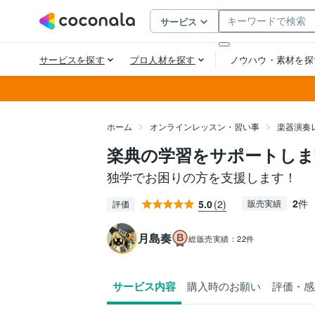
ホーム
オンラインレッスン・習い事
楽器演奏
楽典の学習をサポートしま
独学でお困りの方を支援します！
2
件
5.0
(2)
販売実績
評価
月島奏
総販売実績：
22件
サービス内容
購入時のお願い
評価・感