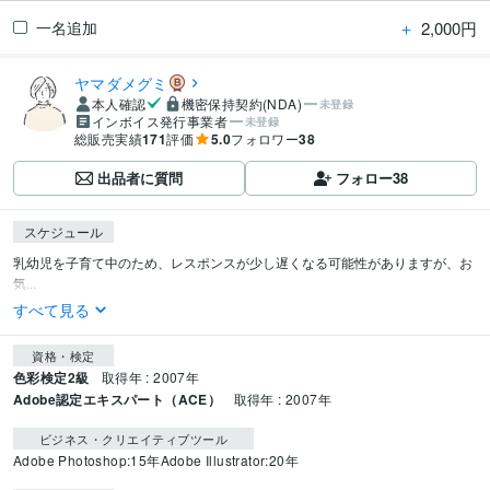
＋
2,000円
一名追加
ヤマダメグミ
本人確認
機密保持契約(NDA)
未登録
インボイス発行事業者
未登録
総販売実績
171
評価
5.0
フォロワー
38
出品者に質問
フォロー
38
スケジュール
乳幼児を子育て中のため、レスポンスが少し遅くなる可能性がありますが、お
気...
すべて見る
資格・検定
色彩検定2級
取得年 : 2007年
Adobe認定エキスパート（ACE）
取得年 : 2007年
ビジネス・クリエイティブツール
Adobe Photoshop:15年
Adobe Illustrator:20年