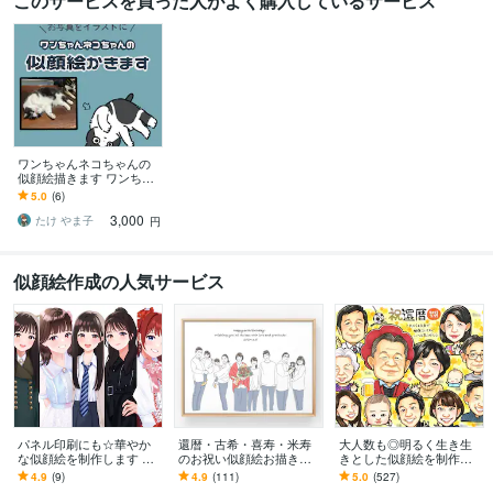
このサービスを買った人がよく購入しているサービス
ワンちゃんネコちゃんの
似顔絵描きます ワンちゃ
んネコちゃんの可愛いお
5.0
(6)
写真をイラストにしま
3,000
す！
たけ やま子
円
似顔絵作成の人気サービス
パネル印刷にも☆華やか
還暦・古希・喜寿・米寿
大人数も◎明るく生き生
な似顔絵を制作します 多
のお祝い似顔絵お描きし
きとした似顔絵を制作し
様なサイズに対応可◎大
ます 別々のお写真からOK
ます ✦送料込み✦長寿祝
4.9
(9)
4.9
(111)
5.0
(527)
切な日の一枚に。
♪大切な人へ特別な記念品
い、記念日、プレゼン