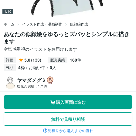
1/10
ホーム
イラスト作成・漫画制作
似顔絵作成
あなたの似顔絵をゆるっとズバッとシンプルに描き
ます
空気感重視のイラストをお届けします
5.0
(133)
160
件
評価
販売実績
4
枠 / お願い中：
0
人
残り
ヤマダメグミ
総販売実績：
171件
購入画面に進む
無料で見積り相談
見積りから購入までの流れ