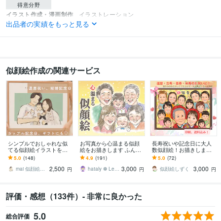
得意分野
イラスト作成・漫画制作
イラストレーション
出品者の実績をもっと見る
イラストレーション
似顔絵
シンプル
ゆるめ
おしゃれ
線画
挿絵
淡い
優しい
似顔絵作成の関連サービス
シンプルでおしゃれな似
お写真から心温まる似顔
長寿祝いや記念日に大人
てる似顔絵イラストを描
絵をお描きします ふんわ
数似顔絵！お描きします
きます 両親贈呈品/カップ
り優しい色鉛筆タッチ♡
♪還暦•米寿•大切な記念日
5.0
(148)
4.9
(191)
5.0
(72)
ル、結婚記念日/還暦祝/ギ
大切な日に心に残る贈り
に笑顔ひろがる似顔絵ギ
2,500
3,000
3,000
フト♡大人数OK
物
フトを♪
mai 似顔絵イラスト
hataly ❁ Lee／ enme
似顔絵しずく
円
円
円
評価・感想（133件）- 非常に良かった
5.0
総合評価