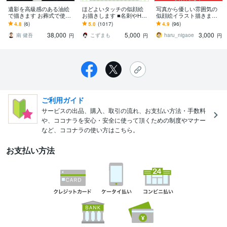
遺影を高級感のある油絵
ほどよいタッチの似顔絵
写真から優しい雰囲気の
で描きます お葬式で使用
お描きします ■名刺やHP
似顔絵イラスト描きます
した後は永くお家に飾る
のスタッフ紹介、アイコ
記念日/贈り物/お祝い等大
4.8
(6)
5.0
(1017)
4.9
(96)
ことができます
ンにも使いやすい！
切な機会に♪ご満足いくま
38,000
5,000
3,000
で調整◎
南 健吾
こずまも
haru_nigaoe
円
円
円
ご利用ガイド
サービスの出品、購入、取引の流れ、お支払い方法・手数料
や、ココナラを安心・安全に使って頂くための制度やマナー
など、ココナラの使い方はこちら。
お支払い方法