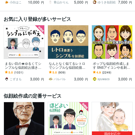
10,000
5,000
7,000
を贈りませんか？
ト、ご自宅用に♪
小白はこ
青山かりん
ゆうき似顔絵
円
円
円
お気に入り登録が多いサービス
まるい目の★ゆるくてシ
なんとなく似てるレトロ
ポップな似顔絵作成しま
ンプルな似顔絵お描きし
でシンプルな似顔絵描き
す SNSアイコンや名刺、
ます ゆる～い感じにした
ます 懐かしくて新しい。
プレゼント用にポップな
5.0
(1031)
5.0
(909)
4.9
(2249)
い、似すぎない方が‥と
ほんのり昭和テイストの
似顔絵作成します
3,000
3,000
3,000
いう方にオススメ！
やさしい似顔絵
こずまも
バルバル
syuwaco
円
円
円
似顔絵作成の定番サービス
満枠対応中