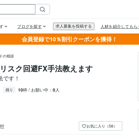
会員登録で10％割引クーポンを獲得！
ドの相談
リスク回避FX手法教えます
法です！
10
枠 / お願い中：
0
人
残り
想
お気に入り（58）