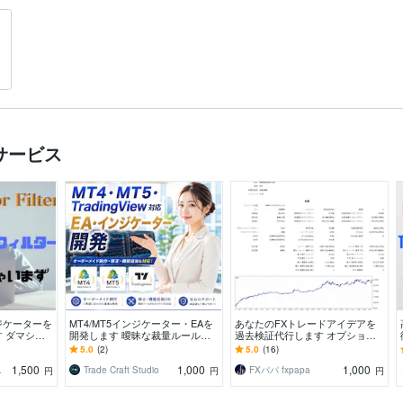
サービス
ジケーターを
MT4/MT5インジケーター・EAを
あなたのFXトレードアイデアを
 ダマシ矢
開発します 曖昧な裁量ルールも
過去検証代行します オプション
なた向けのツ
動作確認まで丁寧に対応
でそのままEA作成します(MQL5)
5.0
(2)
5.0
(16)
1,500
1,000
1,000
おすげ
Trade Craft Studio
FXパパ fxpapa
円
円
円