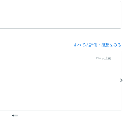
すべての評価・感想をみる
3年以上前
知
あ
出