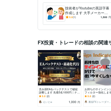
技術者がYoutubeの英語字幕
作成します 大手メーカーの
技術者が機械・IT専門用語に
5.0
(1)
1,500
円
対応した翻訳します
FX投資・トレードの相談の関連
含み損EAをバックテストで破綻
お持ちのサインイン
診断します 先着5名1000円｜ナン
フィルター強化します
ピン/マーチンも破綻リスク診断
印に振り回されるあ
5.0
(2)
5.0
(2)
ールでございます
1,000
えいと∞
裏垢FXトレーダー
円