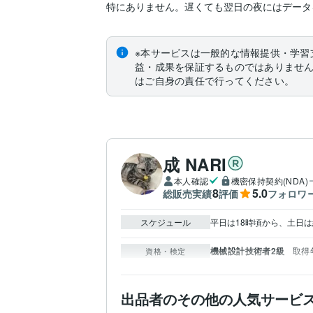
特にありません。遅くても翌日の夜にはデータ
※本サービスは一般的な情報提供・学習
益・成果を保証するものではありませ
はご自身の責任で行ってください。
成 NARI
本人確認
機密保持契約(NDA)
8
5.0
総販売実績
評価
フォロワ
スケジュール
平日は18時頃から、土日
機械設計技術者2級
取得年
資格・検定
出品者のその他の人気サービ