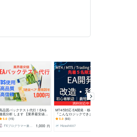
満枠対応中
高品質バックテスト代行！EAを
MT4/5対応 EA開発・移植します
TDSにて最高品
徹底分析 します 【業界最安値】
『こんなロジックできますか？』
スト代行します 
TDSの高精度データで20年分のバ
からご相談OKです！
で最高品質のテ
5.0
(15)
5.0
(93)
5.0
(19)
ックテスト！
す。
1,000
2,000
FXプログラマー兼トレーダー 伊集院
Hizashi007
タケヤス124
円
円