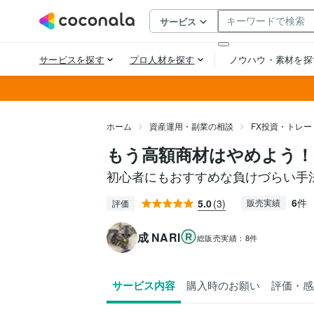
ホーム
資産運用・副業の相談
FX投資・トレー
もう高額商材はやめよう！
初心者にもおすすめな負けづらい手
6
件
5.0
(3)
販売実績
評価
成 NARI
総販売実績：
8件
サービス内容
購入時のお願い
評価・感