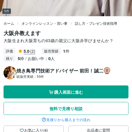
1/1
ホーム
オンラインレッスン・習い事
話し方・プレゼン技術指導
大阪弁教えます
大阪生まれ大阪育ちの63歳の親父に大阪弁学びませんか？
5.0
(2)
1
件
評価
販売実績
5
枠 / お願い中：
0
人
残り
焼き鳥専門技術アドバイザー 前田！誠二
総販売実績：
55件
購入画面に進む
無料で見積り相談
見積りから購入までの流れ
お気に入り(4)
出品者に質問