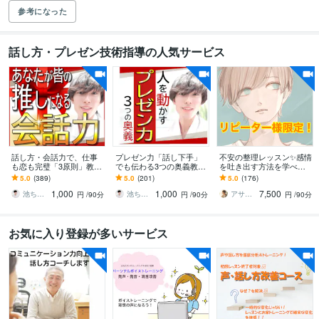
参考になった
話し方・プレゼン技術指導の人気サービス
話し方・会話力で、仕事
プレゼン力「話し下手」
不安の整理レッスン✨感情
も恋も完璧「3原則」教え
でも伝わる3つの奥義教え
を吐き出す方法を学べま
ます 1人反省会を卒業！友
ます プレゼン賞100人中1
す 半年以上ご利用のリピ
5.0
(389)
5.0
(201)
5.0
(176)
達0人あがり症→プレゼン
位の【話し方】ロジカル
ーター様用です。安心で
1,000
1,000
7,500
大会1位の奥義
会話・スピーチ術
きる居場所として✨
池ちゃん先生｜話し方×自分発見コーチ｜
池ちゃん先生｜話し方×自分発見コーチ｜
アサヒノ【悩み相談×メンタルパートナー】
円
/90分
円
/90分
円
/90分
お気に入り登録が多いサービス