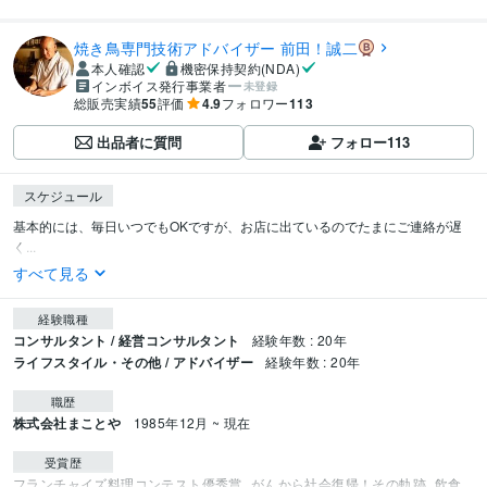
焼き鳥専門技術アドバイザー 前田！誠二
本人確認
機密保持契約(NDA)
インボイス発行事業者
未登録
総販売実績
55
評価
4.9
フォロワー
113
出品者に質問
フォロー
113
スケジュール
基本的には、毎日いつでもOKですが、お店に出ているのでたまにご連絡が遅
く...
すべて見る
経験職種
コンサルタント / 経営コンサルタント
経験年数 : 20年
ライフスタイル・その他 / アドバイザー
経験年数 : 20年
職歴
株式会社まことや
1985年12月 ~ 現在
受賞歴
フランチャイズ料理コンテスト優秀賞
がんから社会復帰！その軌跡
飲食