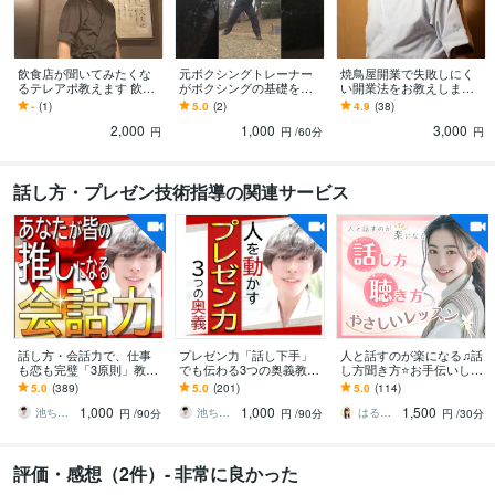
飲食店が聞いてみたくな
元ボクシングトレーナー
焼鳥屋開業で失敗しにく
るテレアポ教えます 飲食
がボクシングの基礎を教
い開業法をお教えします
店が聞きたくなるテレア
えます ボクシングジムに
焼鳥歴39年の私が、あま
-
(1)
5.0
(2)
4.9
(38)
ポと聞きたくないテレア
行きたいけど勇気がでな
りお金を使わない開業法
2,000
1,000
3,000
ポとは…
いというあなたへ！
を伝授します
円
円
/60分
円
話し方・プレゼン技術指導の関連サービス
話し方・会話力で、仕事
プレゼン力「話し下手」
人と話すのが楽になる♫話
も恋も完璧「3原則」教え
でも伝わる3つの奥義教え
し方聞き方⭐お手伝いしま
ます 1人反省会を卒業！友
ます プレゼン賞100人中1
す デート前の会話練習♥️
5.0
(389)
5.0
(201)
5.0
(114)
達0人あがり症→プレゼン
位の【話し方】ロジカル
傾聴・相談の聴き方☘️日
1,000
1,000
1,500
大会1位の奥義
会話・スピーチ術
本語の練習も◎
池ちゃん先生｜話し方×自分発見コーチ｜
池ちゃん先生｜話し方×自分発見コーチ｜
はるな＊お豆腐メンタルさんの味方
円
/90分
円
/90分
円
/30分
評価・感想（2件）- 非常に良かった