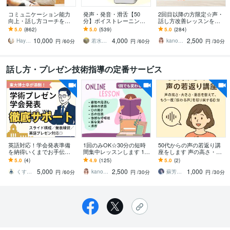
コミュニケーション能力
発声・発音・滑舌【50
2回目以降の方限定☆声・
向上・話し方コーチをし
分】ボイストレーニング
話し方改善レッスンをし
ます ビジネス、プレゼ
します 話す声お悩み改善
ます 月2回以上の継続レッ
5.0
(862)
5.0
(539)
5.0
(284)
ン、聴き方、伝え方、話
レッスン/オンライン・単
スン専用☆声や話し方は
10,000
4,000
2,500
し方、人間関係構築
発・回数券制
変わります！
Hayashiコミュニケーションコーチ
若水鶏 稲子｜話し声専門ボイストレーナー
kanon 話し方教室運営
円
/60分
円
/60分
円
/30分
話し方・プレゼン技術指導の定番サービス
英語対応！学会発表準備
1回のみOK☆30分の短時
50代からの声の若返り講
を納得いくまでお手伝い
間集中レッスンします 1回
座をします 声の高さ・大
します スライド構成、原
でも変わる！呼吸や声に
きさ・滑舌を整え、再び
5.0
(4)
4.9
(125)
5.0
(2)
稿、発表練習までトータ
対する意識を変えていき
“伝わる声” を取り戻す
5,000
2,500
1,000
ルサポートで確実に上達
ましょう♪
くすりのみーた 学会発表＆面接練習
kanon 話し方教室運営
蘇芳なな
円
/60分
円
/30分
円
/30分