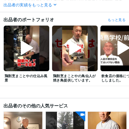
出品者の実績をもっと見る
店セミナー
超高級焼き鳥店はこうやって作れ！: 60歳からのチャレンジ
超
高級焼き鳥店はこうやって作れ！: 60歳からのチャレンジ
出品者のポートフォリオ
もっと見る
資格・検定
調理師
取得年 : 1994年
得意分野
ビジネス代行・事務代行
焼き鳥屋開業法そして焼師を育てています。
ボ
クシングの基礎を教えます。
焼鳥屋開業
飲食店開業
繁盛店
飲食店経営
焼き鳥
串打ち
ビジネス
コンサルタント
スポーツ
ボクシング
学歴
日本デザイナー学院
1978年2月 ~ 1979年3月
鶏割烹まことやの仕込み風
鶏割烹まことやの鳥仙人が
飲食店の価格に
景
焼き鳥提供しています。
ししました。
出品者のその他の人気サービス