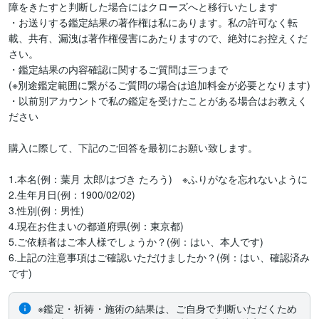
障をきたすと判断した場合にはクローズへと移行いたします

・お送りする鑑定結果の著作権は私にあります。私の許可なく転
載、共有、漏洩は著作権侵害にあたりますので、絶対にお控えくだ
さい。

・鑑定結果の内容確認に関するご質問は三つまで

(※別途鑑定範囲に繋がるご質問の場合は追加料金が必要となります)

・以前別アカウントで私の鑑定を受けたことがある場合はお教えく
ださい

購入に際して、下記のご回答を最初にお願い致します。

1.本名(例：葉月 太郎/はづき たろう)　※ふりがなを忘れないように

2.生年月日(例：1900/02/02)

3.性別(例：男性)

4.現在お住まいの都道府県(例：東京都)

5.ご依頼者はご本人様でしょうか？(例：はい、本人です)

6.上記の注意事項はご確認いただけましたか？(例：はい、確認済み
です)
※鑑定・祈祷・施術の結果は、ご自身で判断いただくため