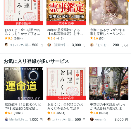
満枠対応中
満枠対応中
おみくじ：全10項目のお
30年の霊視経験による
今胸にあるザワザワする
みくじを引かせて頂きま
【本格霊事鑑定】を行い
事を霊視しヒーリングし
す ㊙あなた様がこの先ど
ます 霊現象・家相・家
ます 全般【家族・人間関
5.0
(6584)
5.0
(416)
5.0
(50)
う進むかの道しるべにな
系・先祖・土地・人間関
係・恋愛・自己肯定・目
500
3,000
200
さってください！
係・悪縁・因縁・厄払い
標・金運・仕事など】
コトハ ⸜❤︎⸝ 新サービス提供開始✨️
【霊能者】天晴
『おるおるー』波動アップヒーラー
円
円
円
/分
お気に入り登録が多いサービス
満枠対応中
感謝価格【1日数名✩リピ
おみくじ：全10項目のお
中華街の手相読みがしっ
OK】総合的に鑑定致しま
みくじを引かせて頂きま
かり読み解き鑑定します
す ✞後悔させません【未
す ㊙あなた様がこの先ど
☆今後10年ほどの流れか
5.0
(8363)
5.0
(6584)
5.0
(3954)
来を良くする✩人生のヒン
う進むかの道しるべにな
ら、良い時期、悪い時期
1,000
500
3,000
ト】アドバイス付
さってください！
もお伝えします
Mental Life Design
コトハ ⸜❤︎⸝ 新サービス提供開始✨️
konan☆
円
円
円