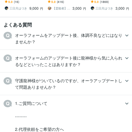
せます あなた様を複数の
ます 霊現象・家相・家
す あなたの守護霊 守護動
5.0
(16)
5.0
(416)
5.0
(1869)
才能に長けた優れた人へ
系・先祖・土地・人間関
物霊などをこの機会に把
9,000
3,000
3,000
係・悪縁・因縁・厄払い
握しましょう
三日月はづき
【霊能者】天晴
三日月はづき
円
円
円
よくある質問
オーラフォームをアップデート後、体調不良などにはなり
ませんか？
オーラフォームのアップデート後に龍神様から気に入られ
るなどといったことはありますか？
守護龍神様がついているのですが、オーラアップデートし
て問題ありませんか？
1.ご質問について

--------

2.代理依頼をご希望の方へ
