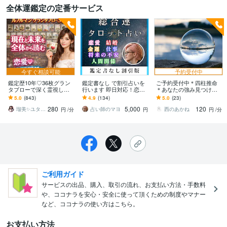
全体運鑑定の定番サービス
今すぐ相談可能
予約受付中
鑑定歴10年♡36枚グラン
鑑定書なし で割引占いを
ご予約受付中＊四柱推命
タブローで深く霊視しま
行います 即日対応！恋
＊あなたの強み見つけま
す 女性限定♡貴女の人生
愛・結婚・金運・仕事・
す ＊人生の道標として四
5.0
(843)
4.9
(134)
5.0
(23)
立て直し｜恋愛♡仕事♡
将来の不安・人間関係な
柱推命を利用されません
280
5,000
120
人間関係いつ動く？
ど！
か
瑠美✨ユタ系末裔♡縁結び占い♡幸せ研究所
占い師のマヨ
西のあかね
円
/分
円
円
/分
ご利用ガイド
サービスの出品、購入、取引の流れ、お支払い方法・手数料
や、ココナラを安心・安全に使って頂くための制度やマナー
など、ココナラの使い方はこちら。
お支払い方法