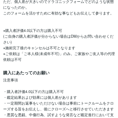
ただ、個人差が大きいのでドラゴニックフォームでどのような状態
になったのか。

このフォームを活かすために有効な事などもお伝えして参ります。

※購入者評価4.0以下の方は購入不可

(ご自身の購入者評価が分からない場合はDMからお問い合わせくだ
さい)

※施術完了後のキャンセルは不可となります

※ご依頼は「ご本人様(未成年不可)」のみ。ご家族やご友人等の代理
依頼は不可
購入にあたってのお願い
注意事項

・購入者評価4.0以下の方は購入不可

・鑑定結果および効果には個人差があります

・一定期間お返事をいただけない場合は事前にトークルームをクロ
ーズする旨をお伝えし、後にクローズへと移行させていただきます

・悪質な悪戯、中傷行為、試すような発言など鑑定進行において支