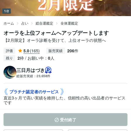
1/2
ホーム
占い
総合運鑑定
全体運鑑定
オーラを上位フォームへアップデートします
【2月限定】オーラ診断を受けて、上位オーラの状態へ
5.0
(165)
206
件
評価
販売実績
2
枠 / お願い中：
0
人
残り
三日月はづき
総販売実績：
23,658件
プラチナ認定者の
サービス
直近3ヶ月で高い実績を維持した、信頼性の高い出品者のサービス
です
受付終了