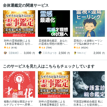
全体運鑑定の関連サービス
満枠対応中
30年の霊視経験による
霊感最適化鑑定、あなた
霊視占い＆波動ヒーリン
【本格霊事鑑定】を行い
の霊感を理想の状態へ導
グで悩み解決サポートし
ます 霊現象・家相・家
きます 霊感をチューニン
ます 問題の原因を霊視占
5.0
(416)
4.9
(794)
5.0
(4524)
系・先祖・土地・人間関
グし、理想の霊感へ
いで明らかにして問題解
3,000
2,500
2,000
係・悪縁・因縁・厄払い
決力を高めたい方へ
【霊能者】天晴
三日月はづき
hiroスピ
円
円
円
このサービスを見た人はこちらもチェックしています
満枠対応中
複数の才能を開花させマ
30年の霊視経験による
守護霊診断総合鑑定 私に
ルチプレイヤーへ昇華さ
【本格霊事鑑定】を行い
出来ることを提供致しま