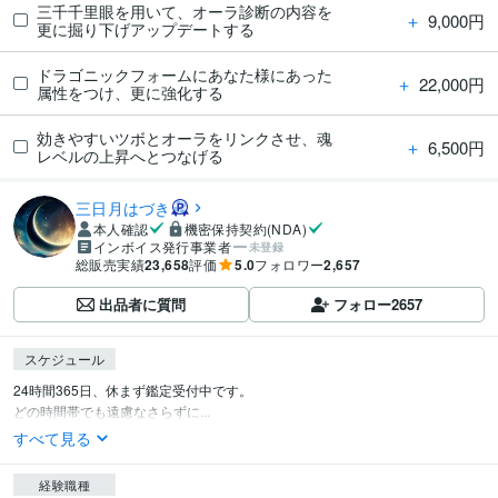
三千千里眼を用いて、オーラ診断の内容を
＋
9,000円
更に掘り下げアップデートする
ドラゴニックフォームにあなた様にあった
＋
22,000円
属性をつけ、更に強化する
効きやすいツボとオーラをリンクさせ、魂
＋
6,500円
レベルの上昇へとつなげる
三日月はづき
本人確認
機密保持契約(NDA)
インボイス発行事業者
未登録
総販売実績
23,658
評価
5.0
フォロワー
2,657
出品者に質問
フォロー
2657
スケジュール
24時間365日、休まず鑑定受付中です。

どの時間帯でも遠慮なさらずに...
すべて見る
経験職種