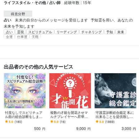
ライフスタイル・その他 / 占い師
経験年数 : 15年
得意分野
占い
未来の自分からのメッセージを受信します
予知霊を用い、あなたの
未来を予知します
占い
霊視
スピリチュアル
リーディング
チャネリング
予知
未来
金運
仕事運
天職
出品者のその他の人気サービス
忖度なしでスピリチュア
複数の才能を開花させマ
守護霊診断総合鑑定 私に
ル面の総合診断をします
ルチプレイヤーへ昇華さ
出来ることを提供致しま
【※期間限定】あなた様の
せます あなた様を複数の
す あなたの守護霊 守護動
5.0
(180)
5.0
(16)
5.0
(1869)
スピリチュアルの多くが
才能に長けた優れた人へ
物霊などをこの機会に把
500
9,000
3,000
わかる
握しましょう
円
円
円