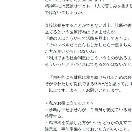
精神科には受診せずとも、1人で苦しみを抱え
ではないでしょうか。

直接診察をすることができない以上、診断や処
立てるという医療行為はできませんが、

『他の人はこうやって活路を見出してきたよ』

『そのレベルだったらもしかしたら一度きちん
た方が良いかもしれないね』

『利用できる社会制度はこういうものがあるよ』
そういったアドバイスはできるのではないかと
　『精神的にも健康に働き続けられるためのお
そが今わたしが提供できるGIVEだと思っており
　以上です。よろしくお願いいたします。

＜私がお役に立てること＞

・診断は下せませんが、ご自身が抱えている発
整理する。

・精神科を受診した方がいいかどうかの見立て
注意点、事前準備をしておいた方がいいこと。
