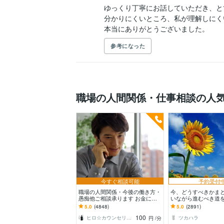
ゆっくり丁寧にお話していただき、と
分かりにくいところ、私が理解しにく
本当にありがとうございました。
参考になった
職場の人間関係・仕事相談の人
今すぐ相談可能
予約受付
職場の人間関係・今後の働き方・
今、どうすべきかまと
愚痴他ご相談承ります お金に関
いながら進むべき道
する悩み・転職・職場の悩みなど
方へ
5.0
(4848)
5.0
(2891)
お伺い致します
100
ヒロ☆カウンセリング＆コンサルティング
ツカハラ
円
/分