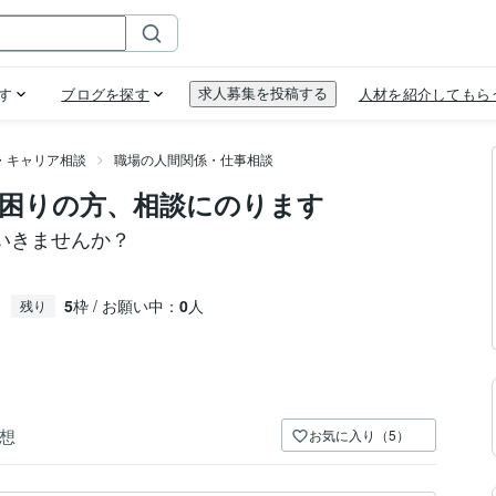
・キャリア相談
職場の人間関係・仕事相談
困りの方、相談にのります
いきませんか？
5
枠 / お願い中：
0
人
残り
想
お気に入り（5）