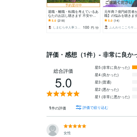
予約受付中
退職・離職・転職を考えているあ
元年商７億円経営者
なたのお話し聴きます 不安や不
職】の悩みを聴きます
満を取り除き明るい未来のお手伝
だ【一人で抱え込ま
5.0
(218)
5.0
(14)
いいたします。
葉にしてみませんか
100
しまむら＠人事コンサルタント
ふんわりこころサポート☘️みちまさ
円
/分
評価・感想（1件）- 非常に良か
星5 (非常に良かった)
総合評価
星4 (良かった)
5.0
星3 (普通)
星2 (悪かった)
星1 (非常に悪かった)
1
評価で絞り込む
件の評価
女性