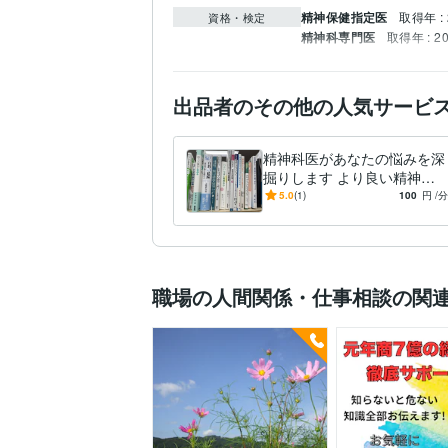
精神保健指定医
取得年 : 
資格・検定
精神科専門医
取得年 : 2
出品者のその他の人気サービ
精神科医があなたの悩みを深
掘りします より良い精神科
医療に繋がるお手伝いができ
5.0
(1)
100
円
/分
たらと思います
職場の人間関係・仕事相談の関