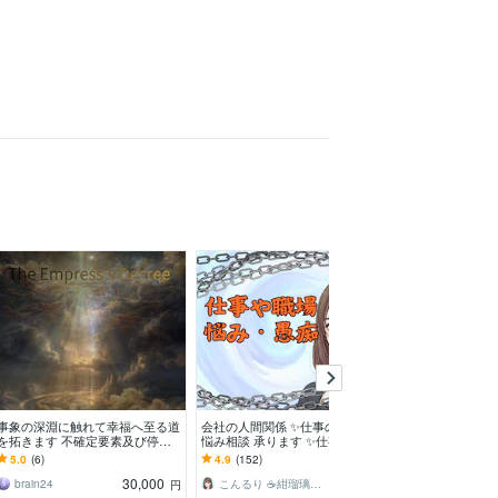
事象の深淵に触れて幸福へ至る道
会社の人間関係 ✨仕事の愚痴✨
元年商７億円経
を拓きます 不確定要素及び停滞
悩み相談 承ります ✨仕事のトラ
職】の悩みを聴
のバグを修正し、理想郷を叶えま
ブル 人間関係 ブラック パワハラ
だ【一人で抱え
5.0
(6)
4.9
(152)
5.0
(14)
す。
での悩み相談✨
葉にしてみませ
30,000
100
brain24
こんるり ☕紺瑠璃☕ ☘️心の休憩所☘️
円
円
/分