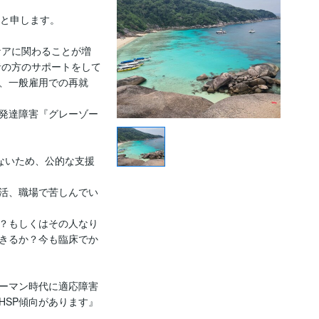
と申します。

ケアに関わることが増
者の方のサポートをして
、一般雇用での再就
発達障害『グレーゾー
さないため、公的な支援
活、職場で苦しんでい
？もしくはその人なり
きるか？今も臨床でか
ーマン時代に適応障害
HSP傾向があります』