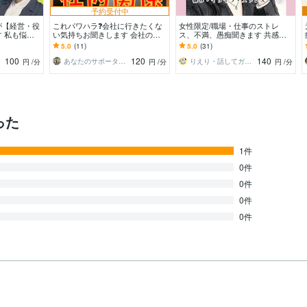
予約受付中
が【経営・役
これパワハラ❓会社に行きたくな
女性限定/職場・仕事のストレ
 私も悩ん
い気持ちお聞きします 会社の人
ス、不満、愚痴聞きます 共感・
ず】まずは言
間関係⭐上司対応ストレス休職経
寄り添い・気持ちの整理・愚痴聞
5.0
(11)
5.0
(31)
？
験のある私が聞きます
き、傾聴メインになります
100
120
140
あなたのサポーター⭐えみ
りえり・話してガス抜き・ココロ楽に♪
円
/分
円
/分
円
/分
った
1件
0件
0件
0件
0件