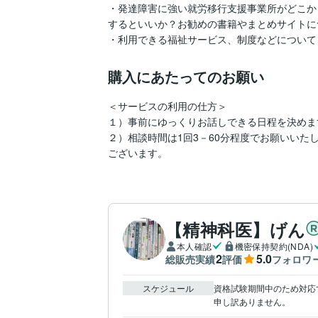
・発達障害に強い就労移行支援事業所がどこか
するといいか？お勧めの書籍やまとめサイトに
・利用できる福祉サービス、制度などについて
購入にあたってのお願い
＜サービスの利用の仕方＞

１）事前にゆっくりお話しできる日程を決めま
２）相談時間は1回3－60分程度でお願いい
ございます。
【精神科医】げん
本人確認
機密保持契約(NDA)
2
5.0
総販売実績
評価
フォロワ
スケジュール
資格試験期間中のため対応で
申し訳ありません。