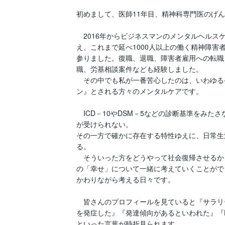
初めまして、医師11年目、精神科専門医のげん
　2016年からビジネスマンのメンタルヘルス
え、これまで延べ1000人以上の働く精神障害
参りました。復職、退職、障害者雇用への転職
職、労基相談案件なども経験しました。

　その中でも私が一番苦心したのは、いわゆる
ン』とされる方々のメンタルケアです。

　ICD－10やDSM－5などの診断基準をみた
が受けられない。

その一方で確かに存在する特性ゆえに、日常生
る。

　そういった方をどうやって社会復帰させるか
の「幸せ」について一緒に考えていくことがで
かわりながら考える日々です。

　皆さんのプロフィールを見ていると『サラリ
を発症した』『発達傾向があるといわれた』『
といった言葉が時折見られます。
