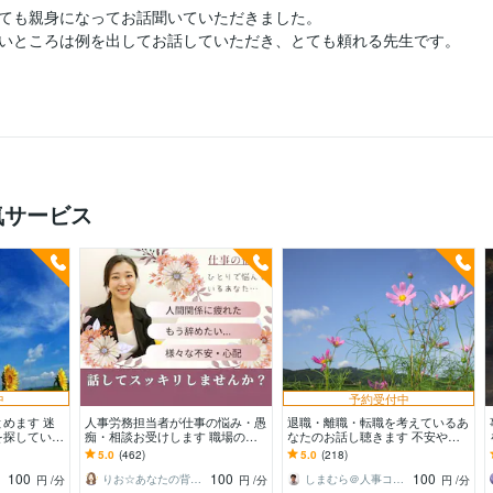
ても親身になってお話聞いていただきました。

いところは例を出してお話していただき、とても頼れる先生です。

気サービス
中
予約受付中
めます 迷
人事労務担当者が仕事の悩み・愚
退職・離職・転職を考えているあ
を探している
痴・相談お受けします 職場の人
なたのお話し聴きます 不安や不
間関係・仕事・将来の不安・転
満を取り除き明るい未来のお手伝
5.0
(462)
5.0
(218)
職・面接等一緒に考えます
いいたします。
100
100
100
りお☆あなたの背中そっと押します
しまむら＠人事コンサルタント
円
/分
円
/分
円
/分