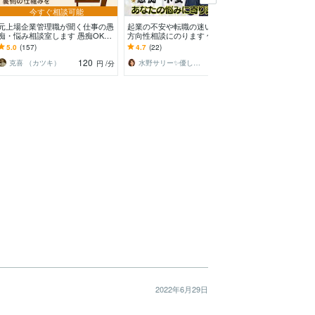
今すぐ相談可能
予約
元上場企業管理職が聞く仕事の愚
起業の不安や転職の迷い、将来の
職場の理不尽・
痴・悩み相談室します 愚痴OK。
方向性相談にのります 仕事の悩
験の視点で整理
裏側の仕組みを優しく解説し、次
み、辛くて誰にも言えない心の本
ワハラ・社内政
5.0
(157)
4.7
(22)
4.9
(71)
の一手へ伴走します。
音を一緒に整理します。
え込まずプロと
120
100
克喜 （カツキ）
水野サリー✨優しく寄り添う話し相手
tkhbiz77
円
/分
円
/分
2022年6月29日