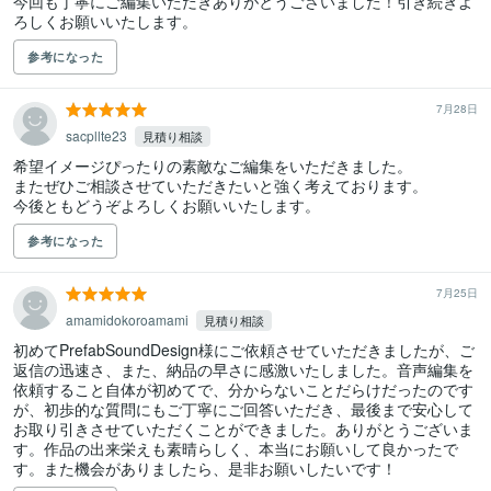
今回も丁寧にご編集いただきありがとうございました！引き続きよ
ろしくお願いいたします。
参考になった
7月28日
sacpllte23
見積り相談
希望イメージぴったりの素敵なご編集をいただきました。

またぜひご相談させていただきたいと強く考えております。

今後ともどうぞよろしくお願いいたします。
参考になった
7月25日
amamidokoroamami
見積り相談
初めてPrefabSoundDesign様にご依頼させていただきましたが、ご
返信の迅速さ、また、納品の早さに感激いたしました。音声編集を
依頼すること自体が初めてで、分からないことだらけだったのです
が、初歩的な質問にもご丁寧にご回答いただき、最後まで安心して
お取り引きさせていただくことができました。ありがとうございま
す。作品の出来栄えも素晴らしく、本当にお願いして良かったで
す。また機会がありましたら、是非お願いしたいです！