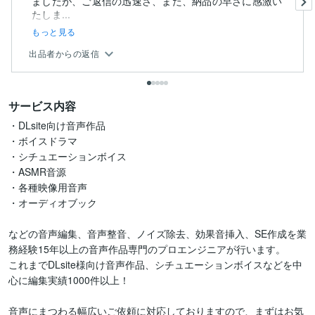
ましたが、ご返信の迅速さ、また、納品の早さに感激い
たしま...
もっと見る
出品者からの返信
サービス内容
・DLsite向け音声作品

・ボイスドラマ

・シチュエーションボイス

・ASMR音源

・各種映像用音声

・オーディオブック

などの音声編集、音声整音、ノイズ除去、効果音挿入、SE作成を業
務経験15年以上の音声作品専門のプロエンジニアが行います。

これまでDLsite様向け音声作品、シチュエーションボイスなどを中
心に編集実績1000件以上！

音声にまつわる幅広いご依頼に対応しておりますので、まずはお気