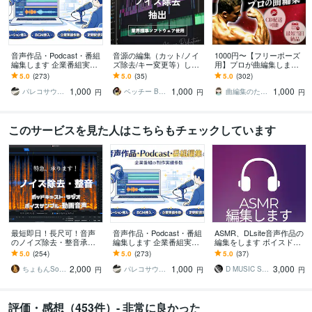
音声作品・Podcast・番組
音源の編集（カット/ノイ
1000円〜【フリーポーズ
編集します 企業番組実績
ズ除去/キー変更等）しま
用】プロが曲編集します
あり・定期配信・継続案
す 目的や用途に合わせて
音楽で差が付く！最後の
5.0
(273)
5.0
(35)
5.0
(302)
件OKです！
丁寧に処理致します！事
一音まで美しく、筋肉美
1,000
1,000
1,000
前相談可！
が引き立つ一曲に
パレコサウンド
ベッチー Betzzy
曲編集のたべたろー
円
円
円
このサービスを見た人はこちらもチェックしています
最短即日！長尺可！音声
音声作品・Podcast・番組
ASMR、DLsite音声作品の
のノイズ除去・整音承り
編集します 企業番組実績
編集をします ボイスドラ
ます 全体をかなり細かく
あり・定期配信・継続案
マ、バイノーラル音声を
5.0
(254)
5.0
(273)
5.0
(37)
ノイズ除去するためご好
件OKです！
プロ品質に仕上げます
2,000
1,000
3,000
評！幅広く対応します
ちょもんSoundStudio
パレコサウンド
D MUSIC STUDIO
円
円
円
評価・感想（453件）- 非常に良かった