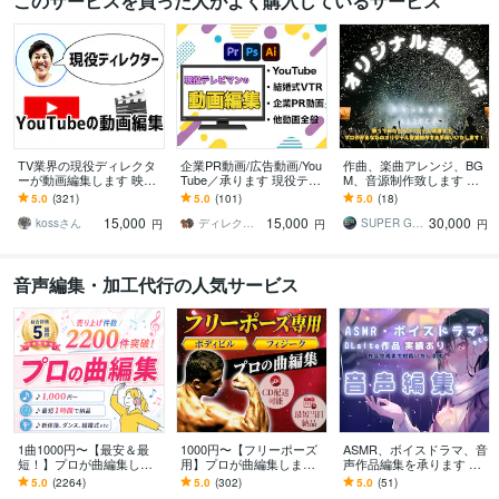
このサービスを買った人がよく購入しているサービス
TV業界の現役ディレクタ
企業PR動画/広告動画/You
作曲、楽曲アレンジ、BG
ーが動画編集します 映像
Tube／承ります 現役テレ
M、音源制作致します マ
のプロのテクニックが満
ビマンが高品質＆スピー
スタリングまで可能なス
5.0
(321)
5.0
(101)
5.0
(18)
載！
ド納品でご依頼にお応え
タジオで高品質な音源を
15,000
15,000
30,000
致します
制作します
kossさん
ディレクタージャズクル
SUPER GUITAR PIT
円
円
円
音声編集・加工代行の人気サービス
1曲1000円〜【最安＆最
1000円〜【フリーポーズ
ASMR、ボイスドラマ、音
短！】プロが曲編集しま
用】プロが曲編集します
声作品編集を承ります DL
す カット、メドレー化、
音楽で差が付く！最後の
site向け音声作品実積あ
5.0
(2264)
5.0
(302)
5.0
(51)
キーやテンポ変更、ボー
一音まで美しく、筋肉美
り！