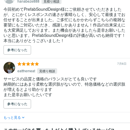
hanabeze888
見積り相談
今回初めてPrefabSoundDesign様にご依頼させていただきました
が、とにかくレスポンスの速さが素晴らしく、安心して最後までお
任せすることが出来ました。ご多忙にもかかわらずこちらの複雑な
要望にもご対応いただき、感謝しかありません！作品の出来栄えに
も大変満足しております。また機会がありましたら是非お願いした
いと思います。PrefabSoundDesign様の評価が高いのも納得です！

参考になった
7月6日
eatthemeat
見積り相談
サービスの品質と価格のバランスがとても良いです

納期的にはあまり柔軟な選択肢がないので、特急価格などの選択肢
が増えるとより助かります

また是非お願いしたいです
参考になった
もっと見る