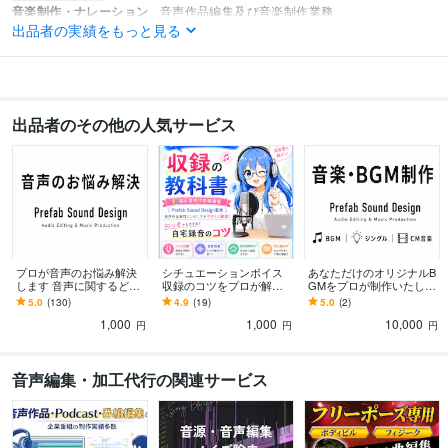
音楽制作・ナレーション
音声作品編集及び音楽制作業務
出品者の実績をもっと見る
音声 音楽
出品者のその他の人気サービス
プロが音声のお悩み解決
シチュエーションボイス
あなただけのオリジナルB
します 音声に関するどん
収録のコツをプロが解説
GMをプロが制作いたしま
なお悩みもプロが解決！
します プロが自宅録音の
す 楽曲サンプルお送りで
5.0
(130)
4.9
(19)
5.0
(2)
コツを初心者向けに分か
きます 是非ご相談下さい
1,000
1,000
10,000
りやすく解説します
円
円
円
音声編集・加工代行の関連サービス