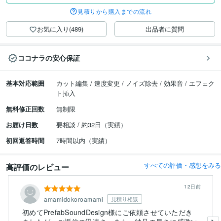
見積りから購入までの流れ
お気に入り(489)
出品者に質問
ココナラの安心保証
基本対応範囲
カット編集 / 速度変更 / ノイズ除去 / 効果音 / エフェク
ト挿入
無料修正回数
無制限
お届け日数
要相談 / 約32日（実績）
初回返答時間
7時間以内（実績）
すべての評価・感想をみる
高評価のレビュー
12日前
amamidokoroamami
見積り相談
初めてPrefabSoundDesign様にご依頼させていただき