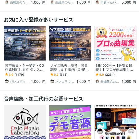
1,000
1,000
5,000
カル除去
が引き立つ一曲に
曲編集のたべたろー
曲編集のたべたろー
肉食べたいヤギ
円
円
円
お気に入り登録が多いサービス
音声編集・キー変更・CD
ノイズ除去、整音、音量
1曲1000円〜【最安＆最
作成対応します ダンスな
調整します 動画・証拠音
短！】プロが曲編集しま
どのイベント用楽曲編
声を聞き取りやすく改善
す カット、メドレー化、
5.0
(1179)
5.0
(613)
5.0
(2264)
集・オフボーカル・CD納
キーやテンポ変更、ボー
1,000
1,000
1,000
品可
カル除去
パレコサウンド
パレコサウンド
曲編集のたべたろー
円
円
円
音声編集・加工代行の定番サービス