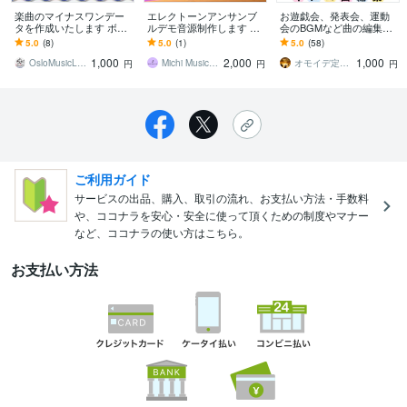
楽曲のマイナスワンデー
エレクトーンアンサンブ
お遊戯会、発表会、運動
タを作成いたします ボー
ルデモ音源制作します ア
会のBGMなど曲の編集し
カルを削除したカラオケ
ンサンブル全体音源・練
ます 子ども達の発表会使
5.0
(8)
5.0
(1)
5.0
(58)
データや楽器を削除した
習用マイナスワン（テン
いたい曲で困っていませ
1,000
2,000
1,000
練習用データ
ポ３段階）音源
んか？
OsloMusicLaboratory
Michi Music Lab
オモイデ定期便＊SORA
円
円
円
ご利用ガイド
サービスの出品、購入、取引の流れ、お支払い方法・手数料
や、ココナラを安心・安全に使って頂くための制度やマナー
など、ココナラの使い方はこちら。
お支払い方法