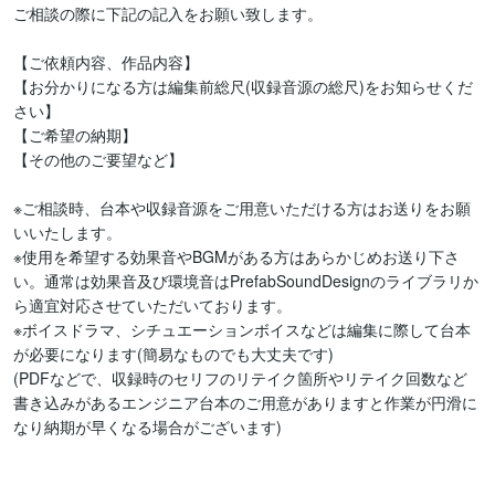
ご相談の際に下記の記入をお願い致します。

【ご依頼内容、作品内容】

【お分かりになる方は編集前総尺(収録音源の総尺)をお知らせくだ
さい】

【ご希望の納期】

【その他のご要望など】

※ご相談時、台本や収録音源をご用意いただける方はお送りをお願
いいたします。

※使用を希望する効果音やBGMがある方はあらかじめお送り下さ
い。通常は効果音及び環境音はPrefabSoundDesignのライブラリか
ら適宜対応させていただいております。

※ボイスドラマ、シチュエーションボイスなどは編集に際して台本
が必要になります(簡易なものでも大丈夫です)

(PDFなどで、収録時のセリフのリテイク箇所やリテイク回数など
書き込みがあるエンジニア台本のご用意がありますと作業が円滑に
なり納期が早くなる場合がございます)
