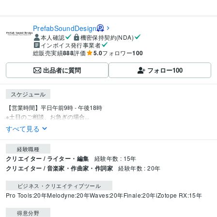
PrefabSoundDesign
本人確認
機密保持契約(NDA)
インボイス発行事業者
総販売実績
888
評価
5.0
フォロワー
100
出品者に質問
フォロー
100
スケジュール
【営業時間】平日午前9時 - 午後18時　

※土日のご相談、お急ぎの場合...
すべて見る
経験職種
クリエイター / ライター・編集
経験年数 : 15年
クリエイター / 音楽家・作曲家・作詞家
経験年数 : 20年
ビジネス・クリエイティブツール
Pro Tools:20年
Melodyne:20年
Waves:20年
Finale:20年
iZotope RX:15年
得意分野