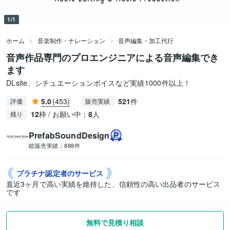
1/1
ホーム
音楽制作・ナレーション
音声編集・加工代行
音声作品専門のプロエンジニアによる音声編集でき
ます
DLsite、シチュエーションボイスなど実績1000件以上！
5.0
(453)
521
件
評価
販売実績
12
枠 / お願い中：
8
人
残り
PrefabSoundDesign
総販売実績：
888件
プラチナ認定者の
サービス
直近3ヶ月で高い実績を維持した、信頼性の高い出品者のサービス
です
無料で見積り相談