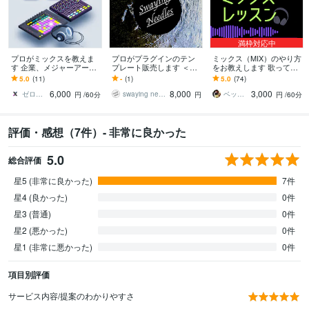
満枠対応中
プロがミックスを教えま
プロがプラグインのテン
ミックス（MIX）のやり方
す 企業、メジャーアーテ
プレート販売します ＜プ
をお教えします 歌ってみ
ィストへの提供多数
ロのミックス、音作りを
たの制作をしたい方大歓
5.0
(11)
-
(1)
5.0
(74)
手軽に再現したい方へ＞
迎！Cubaseも教えます
6,000
8,000
3,000
ゼロ（音楽クリエイター）
swaying needles
ベッチー Betzzy
円
/60分
円
円
/60分
評価・感想（7件）- 非常に良かった
5.0
総合評価
星5 (非常に良かった)
7件
星4 (良かった)
0件
星3 (普通)
0件
星2 (悪かった)
0件
星1 (非常に悪かった)
0件
項目別評価
サービス内容/提案のわかりやすさ