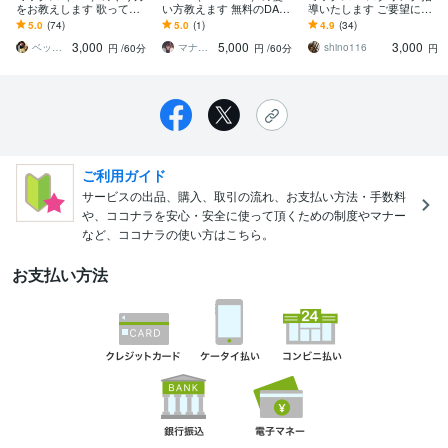
をお教えします 歌ってみ
い方教えます 無料のDAW
導いたします ご要望に合
たの制作をしたい方大歓
で歌ってみたを作ってみ
わせ、様々なご希望に応
5.0
(74)
5.0
(1)
4.9
(34)
迎！Cubaseも教えます
たい方に
えます
3,000
5,000
3,000
ベッチー Betzzy
マナツP Studio72°
shino116
円
/60分
円
/60分
円
ご利用ガイド
サービスの出品、購入、取引の流れ、お支払い方法・手数料
や、ココナラを安心・安全に使って頂くための制度やマナー
など、ココナラの使い方はこちら。
お支払い方法