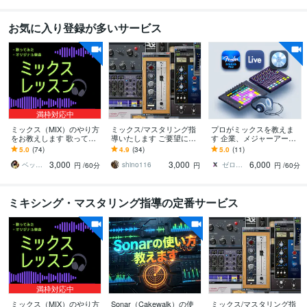
お気に入り登録が多いサービス
満枠対応中
ミックス（MIX）のやり方
ミックス/マスタリング指
プロがミックスを教えま
をお教えします 歌ってみ
導いたします ご要望に合
す 企業、メジャーアーテ
たの制作をしたい方大歓
わせ、様々なご希望に応
ィストへの提供多数
5.0
(74)
4.9
(34)
5.0
(11)
迎！Cubaseも教えます
えます
3,000
3,000
6,000
ベッチー Betzzy
shino116
ゼロ（音楽クリエイター）
円
/60分
円
円
/60分
ミキシング・マスタリング指導の定番サービス
満枠対応中
ミックス（MIX）のやり方
Sonar（Cakewalk）の使
ミックス/マスタリング指