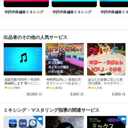
作詞作曲編曲ミキシング
作詞作曲編曲ミキシング
作詞作曲編曲ミ
出品者のその他の人気サービス
総販売数1500件！作詞作
48時間以内に！新規の方
あなたの必要に応じた形
曲編曲します 様々にご要
オプション一つおまけし
式の譜面、カスタマイズ
望に合わせて アイドルV
ます 歌ってみた・Vtube
します ギター、ウクレ
5.0
(787)
5.0
(572)
5.0
(14)
tuber 企業CMなど
r・ボーカロイド・楽器の
レ、ピアノ、ボーカル…
30,000
3,000
5,000
パラデータも！
ページ数、文字の大きさ
円
円
円
ミキシング・マスタリング指導の関連サービス