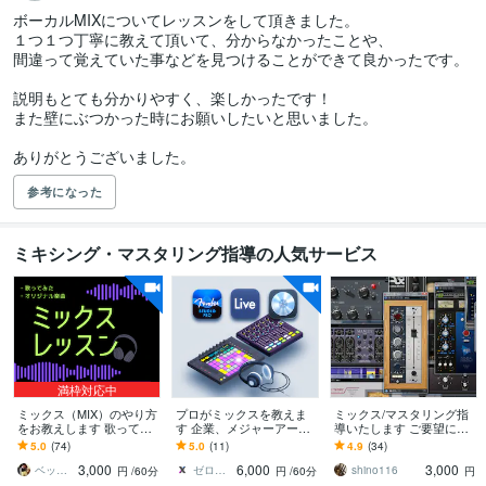
ボーカルMIXについてレッスンをして頂きました。

１つ１つ丁寧に教えて頂いて、分からなかったことや、

間違って覚えていた事などを見つけることができて良かったです。

説明もとても分かりやすく、楽しかったです！

また壁にぶつかった時にお願いしたいと思いました。

ありがとうございました。
参考になった
ミキシング・マスタリング指導の人気サービス
満枠対応中
ミックス（MIX）のやり方
プロがミックスを教えま
ミックス/マスタリング指
をお教えします 歌ってみ
す 企業、メジャーアーテ
導いたします ご要望に合
たの制作をしたい方大歓
ィストへの提供多数
わせ、様々なご希望に応
5.0
(74)
5.0
(11)
4.9
(34)
迎！Cubaseも教えます
えます
3,000
6,000
3,000
ベッチー Betzzy
ゼロ（音楽クリエイター）
shino116
円
/60分
円
/60分
円