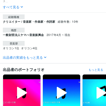
き...
すべて見る
経験職種
クリエイター / 音楽家・作曲家・作詞家
経験年数 : 10年
職歴
一般財団法人ヤマハ音楽振興会
2017年4月 ~ 現在
受賞歴
オリコン1位
オリコン4位
資格・検定
出品者の実績をもっと見る
MIDI検定3級
取得年 : 2014年
出品者のポートフォリオ
もっと見る
ビジネス・クリエイティブツール
Cubase:10年
得意分野
音楽制作・ナレーション
ご要望に合わせた作詞作曲編曲ミキシング
作曲
編曲
ミキシング
DTM