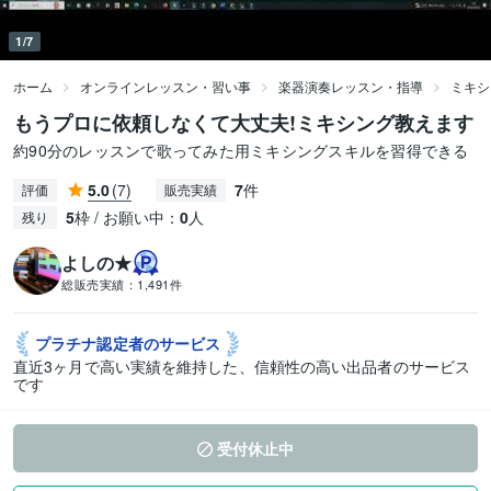
1/7
ホーム
オンラインレッスン・習い事
楽器演奏レッスン・指導
ミキシ
もうプロに依頼しなくて大丈夫!ミキシング教えます
約90分のレッスンで歌ってみた用ミキシングスキルを習得できる
5.0
(7)
7
件
評価
販売実績
5
枠 / お願い中：
0
人
残り
よしの★
総販売実績：
1,491件
プラチナ認定者の
サービス
直近3ヶ月で高い実績を維持した、信頼性の高い出品者のサービス
です
受付休止中