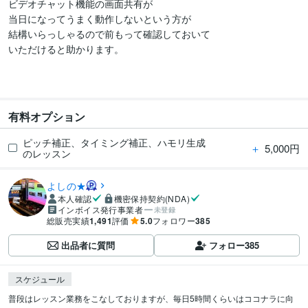
ビデオチャット機能の画面共有が

当日になってうまく動作しないという方が

結構いらっしゃるので前もって確認しておいて

いただけると助かります。

有料オプション
ピッチ補正、タイミング補正、ハモリ生成
＋
5,000円
のレッスン
よしの★
本人確認
機密保持契約(NDA)
インボイス発行事業者
未登録
総販売実績
1,491
評価
5.0
フォロワー
385
出品者に質問
フォロー
385
スケジュール
普段はレッスン業務をこなしておりますが、毎日5時間くらいはココナラに向