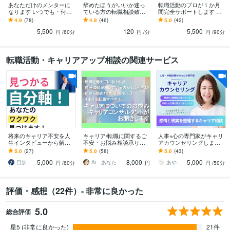
あなただけのメンターに
辞めたほうがいいか迷っ
転職活動のプロが１か月
なります いつでも・何度
ている方の転職相談致し
間完全サポートします ／
でも、 同じ目線で、対等
ます 電話相談:転職相談を
ひとりで悩むあなたへ！
4.9
(78)
4.8
(46)
5.0
(42)
な立場で対話します。
公的機関で１１年間おこ
癒します・メンターにな
5,500
120
5,500
なってきました。
ります。
円
/60分
円
/分
円
/90分
転職活動・キャリアアップ相談の関連サービス
将来のキャリア不安を人
キャリア/転職に関するご
人事×心の専門家がキャリ
生インタビューから解消
不安・お悩み相談承りま
アカウンセリングします
します ありたい姿を描い
す 2週間チャットで質問し
仕事とプライベート・感
5.0
(27)
5.0
(58)
5.0
(43)
て実現に至るまで一気通
放題。顔出し無しでOK
情を整えて、次の判断軸
5,000
8,000
5,000
貫で伴走します
を明確にします
目加多龍_転職／キャリアコンサルタント
Ai あなたの人生に寄り添うカウンセラー
あやかのお悩み相談室
円
/60分
円
円
/50分
評価・感想（22件）- 非常に良かった
5.0
総合評価
星5 (非常に良かった)
21件