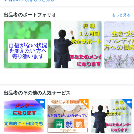
えたい方へ寄り添います
学習指導・資格・キャリア相談
転職相談（辞めたほうがいいか迷ってい
出品者のポートフォリオ
もっと見る
る）
自己理解（なかなか採用をつかめない）
面接対策（年齢で諦めてい
る）
職務経歴書の添削（書類選考を通過したい）
自立応援（離婚して働
く必要がある）
出品者のその他の人気サービス
予約受付中