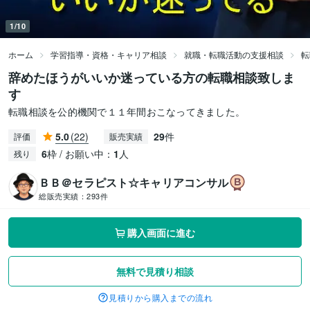
1/10
ホーム
学習指導・資格・キャリア相談
就職・転職活動の支援相談
転
辞めたほうがいいか迷っている方の転職相談致しま
す
転職相談を公的機関で１１年間おこなってきました。
5.0
(22)
29
件
評価
販売実績
6
枠 / お願い中：
1
人
残り
ＢＢ＠セラピスト☆キャリアコンサル
総販売実績：
293件
購入画面に進む
無料で見積り相談
見積りから購入までの流れ