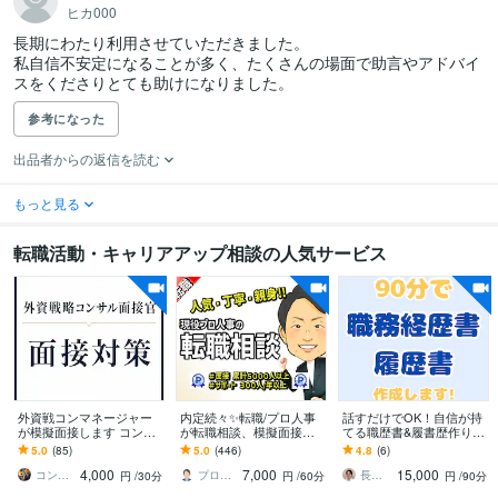
ヒカ000
長期にわたり利用させていただきました。

私自信不安定になることが多く、たくさんの場面で助言やアドバイ
スをくださりとても助けになりました。
参考になった
出品者からの返信を読む
もっと見る
転職活動・キャリアアップ相談の人気サービス
外資戦コンマネージャー
内定続々✨転職/プロ人事
話すだけでOK！自信が持
が模擬面接します コンサ
が転職相談、模擬面接し
てる職歴書&履書歴作りま
ルケース面接対策@外資
ます ★安心&実績プラチ
す 即日納品可！年間300
5.0
(85)
5.0
(446)
4.8
(6)
戦コンマネージャー＆面
ナ★質問や相談は無制限
名を成功に導く現役エー
4,000
7,000
15,000
接官
｜面接練習もOK！
ジェントが作成！
コンサルぴえろ
プロ人事３段 さとう
長谷川さん（はせがわさん）
円
/30分
円
/60分
円
/90分