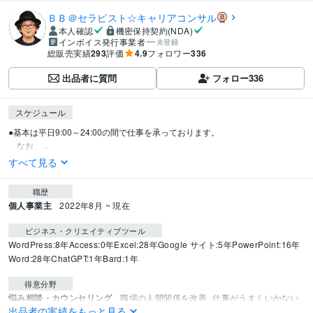
ＢＢ＠セラピスト☆キャリアコンサル
本人確認
機密保持契約(NDA)
インボイス発行事業者
未登録
総販売実績
293
評価
4.9
フォロワー
336
出品者に質問
フォロー
336
スケジュール
●基本は平日9:00～24:00の間で仕事を承っております。

　なお、...
すべて見る
職歴
個人事業主
2022年8月 ~ 現在
ビジネス・クリエイティブツール
WordPress:8年
Access:0年
Excel:28年
Google サイト:5年
PowerPoint:16年
Word:28年
ChatGPT:1年
Bard:1年
得意分野
悩み相談・カウンセリング
職場の人間関係を改善
仕事がうまくいかない
出品者の実績をもっと見る
状況を改善
障害やハンディがある方への働き方支援
自信がない状況を変