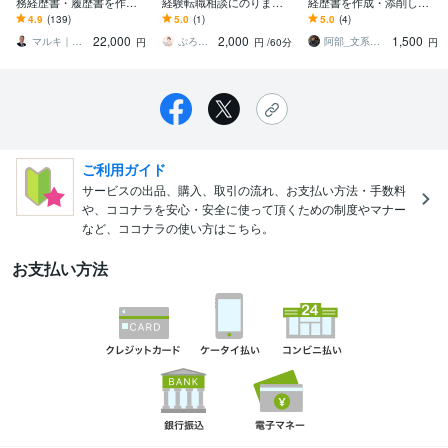
務経歴書・履歴書を作成
経験転職相談にのります
経歴書を作成・添削しま
します あなたの経験が
営業職から未経験でエン
す 疑問点は無料でビデオ
4.9
(139)
5.0
(1)
5.0
(4)
「採用される言葉」に変
ジニア転職した私が全力
チャットで直接質問可能
22,000
2,000
1,500
わる、白紙でもOK
でサポートします
です！
マルキ｜話して作る職務経歴書｜ストキャリ
ぷろぐらまーmarie
阿部_文系→エンジニア転職支援
円
円
/60分
円
ご利用ガイド
サービスの出品、購入、取引の流れ、お支払い方法・手数料
や、ココナラを安心・安全に使って頂くための制度やマナー
など、ココナラの使い方はこちら。
お支払い方法