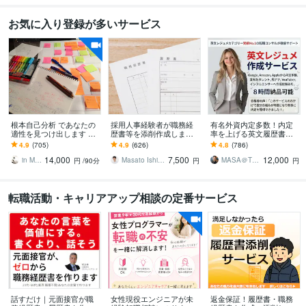
お気に入り登録が多いサービス
根本自己分析 であなたの
採用人事経験者が職務経
有名外資内定多数！内定
適性を見つけ出します 就
歴書等を添削作成します
率を上げる英文履歴書作
職・転職でお悩みの方、
人事×元リクのプロエージ
ります 人気実績No.1、有
4.9
(705)
4.9
(626)
4.8
(786)
自分自身をもっと知りた
ェントが支援/支援実績62
名人も御用達ワンランク
14,000
7,500
12,000
い方へ
6件以上
上の英文レジュメ！
in Myself
Masato Ishiguro
MASA＠TOP転職プロフェッショナル
円
/90分
円
円
転職活動・キャリアアップ相談の定番サービス
話すだけ｜元面接官が職
女性現役エンジニアが未
返金保証！履歴書・職務