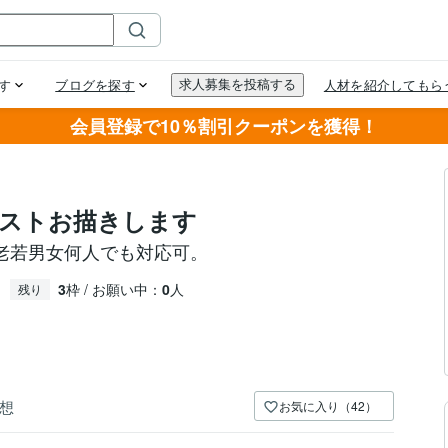
会員登録で10％割引クーポンを獲得！
ストお描きします
老若男女何人でも対応可。
3
枠 / お願い中：
0
人
残り
想
お気に入り（42）