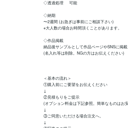
◇透過処理     可能

◇納期

〜2週間 (お急ぎは事前にご相談下さい)

※大人数の場合お時間頂くことがあります。

◇作品掲載

納品後サンプルとして作品ページやSNSに掲載
(名入れ等は削除。NGの方はお伝えください)

＜基本の流れ＞

①購入前にご要望をお伝えください

↓

②見積もりをご提示

(オプション料金は下記参照。簡単なものはお安く
↓

③ご同意いただける場合注文へ。

↓
