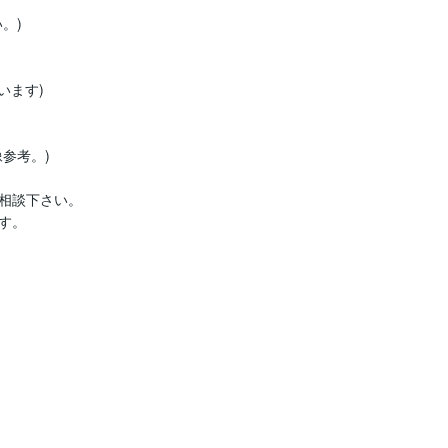
)

ます)

考。)

相談下さい。

。
