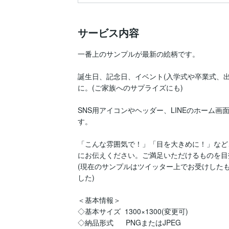
サービス内容
一番上のサンプルが最新の絵柄です。

誕生日、記念日、イベント(入学式や卒業式、
に。(ご家族へのサプライズにも)

SNS用アイコンやヘッダー、LINEのホーム
す。

「こんな雰囲気で！」「目を大きめに！」など
にお伝えください。ご満足いただけるものを目
(現在のサンプルはツイッター上でお受けした
した)

＜基本情報＞

◇基本サイズ  1300×1300(変更可)

◇納品形式      PNGまたはJPEG
