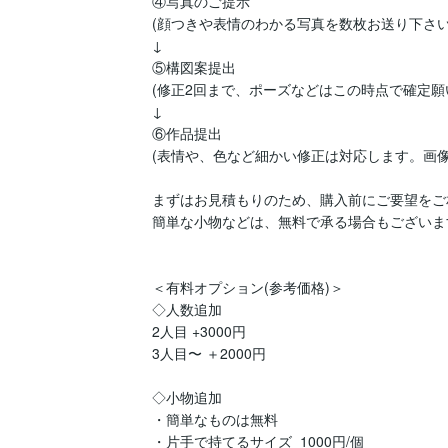
④写真のご提示

(顔つきや表情のわかる写真を数枚お送り下さい。
↓

⑤構図案提出　

(修正2回まで、ポーズなどはこの時点で確定願い
↓

⑥作品提出

(表情や、色など細かい修正は対応します。画像参
まずはお見積もりのため、購入前にご要望をご
簡単な小物などは、無料で承る場合もございます
＜有料オプション(参考価格)＞

◇人数追加　

2人目 +3000円 

3人目〜 ＋2000円

◇小物追加

・簡単なものは無料

・片手で持てるサイズ  1000円/個
