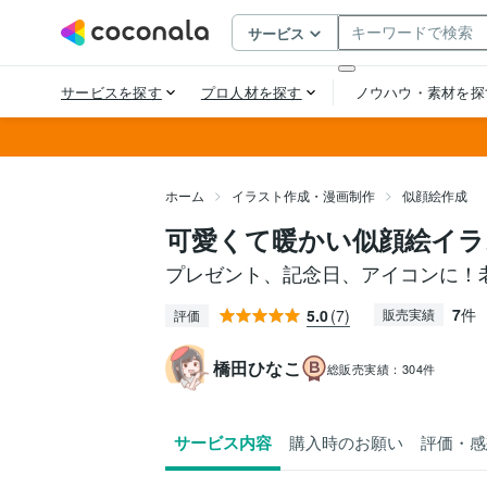
ホーム
イラスト作成・漫画制作
似顔絵作成
可愛くて暖かい似顔絵イラ
プレゼント、記念日、アイコンに！
7
件
5.0
(7)
販売実績
評価
橋田ひなこ
総販売実績：
304件
サービス内容
購入時のお願い
評価・感