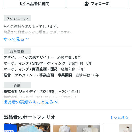
出品者に質問
フォロー
31
スケジュール
只今ご依頼が混みあっております。

納品まで日数がかかる場合がございますの...
すべて見る
経験職種
デザイナー / その他デザイナー
経験年数 : 8年
マーケティング / SNSマーケティング
経験年数 : 8年
マーケティング / 商品企画・開発
経験年数 : 8年
経営・マネジメント / 事業企画・事業開発
経験年数 : 8年
職歴
株式会社ジェイディ
2021年8月 ~ 2022年2月
株式会社ヴァルゴ
2017年3月 ~ 2022年4月
出品者の実績をもっと見る
受賞歴
第25回ユザワヤ創作大賞展 洋裁・和裁部門【入選】
第25回パンドラ大賞
出品者のポートフォリオ
もっと見る
【入選】
KAIHat&Head-piece【優秀賞】
資格・検定