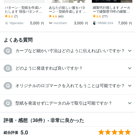
パターン・型紙を作成い
あなたの欲しい服をパタ
縫製代行致します メーカ
たします 現役パタンナー
ーン・型紙作成します オ
ーで縫製歴15年の縫製士
のスキルを提供します
リジナルのデザインを形
が縫製のお手伝いをいた
5.0
(7)
4.9
(40)
5.0
(77)
にしちゃいます
します
5,000
3,000
7,000
higanatsu
nuncharo
HANA1204
円
円
円
よくある質問
カーブなど細かい寸法はどのように伝えればいいですか？
どのように発送すれば良いですか？
オリジナルのロゴマークを入れてもうことは可能ですか？
型紙を発送せずにデータのみで取引は可能ですか？
評価・感想（38件）- 非常に良かった
5.0
総合評価