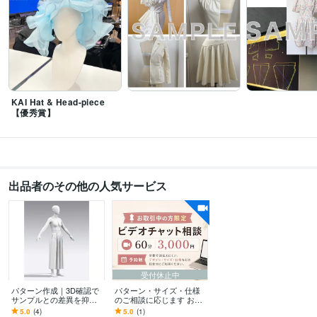
秘書技能検定
取得年 : 2010年
日商簿記検定2級
取得年 : 2020年
カラーコーディネーター
取得年 : 2020年
ビジネス・クリエイティブツール
Wix:6年
Excel:18年
Word:18年
BASE:6年
GIMP:5年
Inkscape:5年
VLLO:5年
Adobe Illustrator:5年
Canva:5年
KAI Hat & Head-piece
【優秀賞】
その他ツール
アパレルCAD:6年
職業用ミシン:17年
工業用ミシン:5年
得意分野
デザイン制作
洋服の型紙をCADで描きます
出品者のその他の人気サービス
洋裁
趣味
ハンドメイド
型紙
パターン
アパレルCAD
洋服
カバン
ポーチ
販売
学歴
トミー洋裁学院
2009年7月 ~ 2011年7月
クライムキソーイングスクール
2012年1月 ~ 2014年1月
モード学園
2023年9月 ~ 2024年2月
受付休止中
パターン作成｜3D確認で
パターン・サイズ・仕様
サンプルとの差異を抑え
のご相談に応じます お取
ます パターン作成～3Dト
引中の方限定｜ビデオチ
5.0
(4)
5.0
(1)