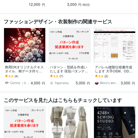
ワルチェックまで一括対
ャット60分｜3,000円｜予
12,000
3,000
応｜修正込みで安心
約制
円
円
/60分
ファッションデザイン・衣装制作の関連サービス
商用OKオリジナルテキス
パターン・型紙を作成い
アパレル縫製仕様書作成
タイル、柄データ作りま
たします 現役パタンナー
します 大手OEM、ODM
す 布地プリントやSNS、
のスキルを提供します
請負の現役デザイナー兼
5.0
(4)
5.0
(7)
5.0
(2)
バナーに使用可能、和柄
営業が請け負います
4,000
5,000
3,000
和風も可能
Cammy（キャミー）
higanatsu
Moco’s work box
円
円
円
このサービスを見た人はこちらもチェックしています