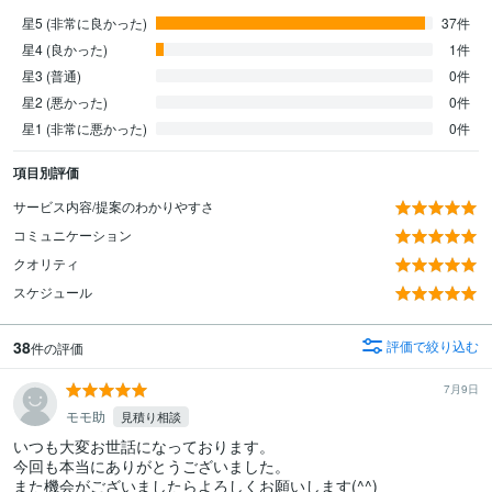
星5 (非常に良かった)
37件
星4 (良かった)
1件
星3 (普通)
0件
星2 (悪かった)
0件
星1 (非常に悪かった)
0件
項目別評価
サービス内容/提案のわかりやすさ
コミュニケーション
クオリティ
スケジュール
38
評価で絞り込む
件の評価
7月9日
モモ助
見積り相談
いつも大変お世話になっております。

今回も本当にありがとうございました。

また機会がございましたらよろしくお願いします(^^)