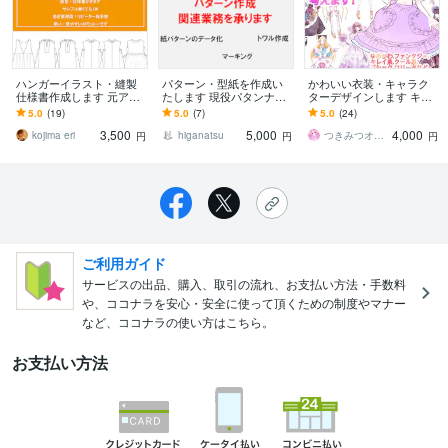
ハンガーイラスト・縫製
パターン・型紙を作成い
かわいい衣装・キャラク
仕様書作成します 元アパ
たします 現役パタンナー
ターデザインします キャ
レル企業デザイナーで
のスキルを提供します
ラクター、Vtuber、ステ
5.0
(19)
5.0
(7)
5.0
(24)
す！海外縫製指導経験豊
ージ、衣装のデザイン考
3,500
5,000
4,000
富！
えます
kojima eri
higanatsu
つきみつオシロ（zzz_osiro）
円
円
円
ご利用ガイド
サービスの出品、購入、取引の流れ、お支払い方法・手数料
や、ココナラを安心・安全に使って頂くための制度やマナー
など、ココナラの使い方はこちら。
お支払い方法