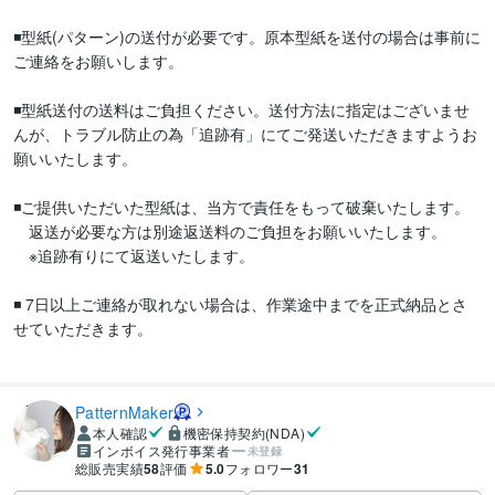
◾️型紙(パターン)の送付が必要です。原本型紙を送付の場合は事前に
ご連絡をお願いします。

◾️型紙送付の送料はご負担ください。送付方法に指定はございませ
んが、トラブル防止の為「追跡有」にてご発送いただきますようお
願いいたします。

◾️ご提供いただいた型紙は、当方で責任をもって破棄いたします。

　返送が必要な方は別途返送料のご負担をお願いいたします。

　※追跡有りにて返送いたします。

◾️ 7日以上ご連絡が取れない場合は、作業途中までを正式納品とさ
せていただきます。

PatternMaker
本人確認
機密保持契約(NDA)
インボイス発行事業者
未登録
総販売実績
58
評価
5.0
フォロワー
31