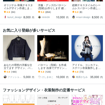
オリジナル 和風テキスタ
洋服・グッズのパターン
総柄テキスタイルのシー
イルデザイン作成します
(型紙)お作りします 縫製
ムレスパターン作成しま
商用利用可能な和柄の洋
仕様書、グレーディング
す 現役アパレルデザイナ
4.9
(34)
5.0
(264)
5.0
(8)
服、着物柄の小物のデザ
もお引き受けいたします
ーがお手伝いします！3配
8,000
10,000
8,500
イン作成します！
色変えまで無料！
kururi_design
ninin09
✴︎nani design
円
円
円
お気に入り登録が多いサービス
あなたの理想の洋服を仕
パターン（型紙）を作成
アイドル、コンカフェ、
立てます デザイン、パタ
します 自身でデザインし
ステージ衣装製作します
ーン、リメイク、縫製承
た服を形にしたい方へ
どんな服もあなたの自由
4.9
(180)
4.9
(123)
4.8
(73)
ります！
に製作!この世に一つの特
5,000
10,000
35,000
別な衣装作り！
ファッションデザイナー MAE
けしまゆこ
相原かなみ
円
円
円
ファッションデザイン・衣装制作の定番サービス