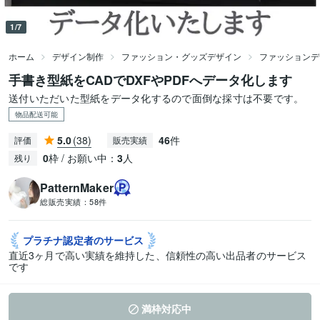
1/7
ホーム
デザイン制作
ファッション・グッズデザイン
ファッションデ
手書き型紙をCADでDXFやPDFへデータ化します
送付いただいた型紙をデータ化するので面倒な採寸は不要です。
物品配送可能
5.0
(38)
46
件
評価
販売実績
0
枠 / お願い中：
3
人
残り
PatternMaker
総販売実績：
58件
プラチナ認定者の
サービス
直近3ヶ月で高い実績を維持した、信頼性の高い出品者のサービス
です
満枠対応中