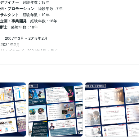
料デザイナー
経験年数 : 18年
宣伝・プロモーション
経験年数 : 7年
ンサルタント
経験年数 : 10年
業企画・事業開発
経験年数 : 18年
診断士
経験年数 : 10年
）
2007年3月 ~ 2018年2月
 2021年2月
クリエイターズ
2021年3月 ~ 現在
2011年
0年
Word:20年
Adobe Photoshop:3年
プレゼンテーション資料の作成・コンサル
コピーライティング/マーケティング
 2007年2月
2004年2月