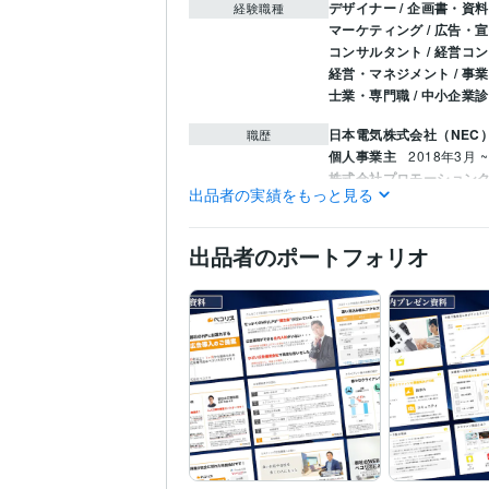
デザイナー / 企画書・資
経験職種
マーケティング / 広告・
コンサルタント / 経営コ
経営・マネジメント / 事
士業・専門職 / 中小企業
日本電気株式会社（NEC
職歴
個人事業主
2018年3月 ~
株式会社プロモーション
出品者の実績をもっと見る
中小企業診断士
取得年 : 
資格・検定
TOEIC
取得年 : 2015年
出品者のポートフォリオ
Excel:20年
PowerPoint:2
ビジネス・クリエイ
ティブツール
ビジネス代行・事務代行
得意分野
早稲田大学
2004年3月 ~
学歴
立教大学
2000年3月 ~ 
英語
ビジネスレベル
語学力