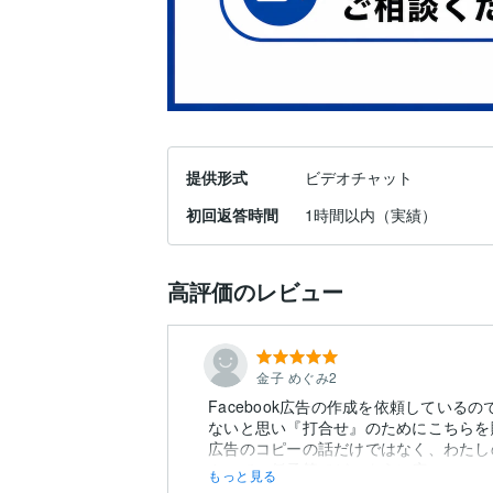
提供形式
ビデオチャット
初回返答時間
1時間以内（実績）
高評価のレビュー
金子 めぐみ2
Facebook広告の作成を依頼してい
ないと思い『打合せ』のためにこちらを
広告のコピーの話だけではなく、わたし
さって、低予算でどのように広...
もっと見る