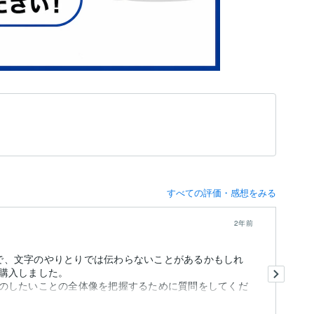
すべての評価・感想をみる
2年前
るので、文字のやりとりでは伝わらないことがあるかもしれ
商
購入しました。
た
のしたいことの全体像を把握するために質問をしてくだ
論
も
ま