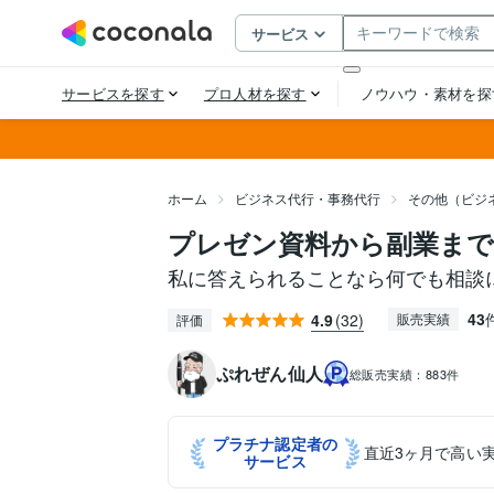
ホーム
ビジネス代行・事務代行
その他（ビジ
プレゼン資料から副業まで
私に答えられることなら何でも相談
43
4.9
(32)
販売実績
評価
ぷれぜん仙人
総販売実績：
883件
プラチナ認定者の
直近3ヶ月で高い
サービス