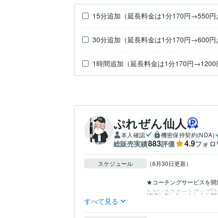
15分追加（延長料金は1分170円→550
30分追加（延長料金は1分170円→600
1時間追加（延長料金は1分170円→120
ぷれぜん仙人
本人確認
機密保持契約(NDA)
883
4.9
総販売実績
評価
フォロ
スケジュール
（6月30日更新）

★コーチングサービスを開
すべて見る