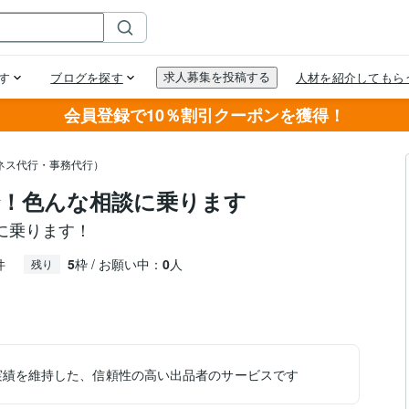
会員登録で10％割引クーポンを獲得！
ネス代行・事務代行）
！色んな相談に乗ります
に乗ります！
件
5
枠 / お願い中：
0
人
残り
実績を維持した、信頼性の高い出品者のサービスです