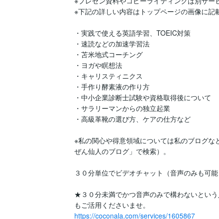
※プレゼン資料やコピーライティングは別サービ
※下記の詳しい内容はトップページの画像に記載
・実践で使える英語学習、TOEIC対策

・速読などの加速学習法

・苫米地式コーチング

・ヨガや瞑想法

・キャリスティニクス

・手作り酵素液の作り方

・中小企業診断士試験や資格取得後について

・サラリーマンからの独立起業

・高級革靴の選び方、ケアの仕方など

※私の関心や得意領域については私のブログな
ぜん仙人のブログ」で検索）。

３０分単位でビデオチャット（音声のみも可能
★３０分未満でかつ音声のみで構わないという
https://coconala.com/services/1605867