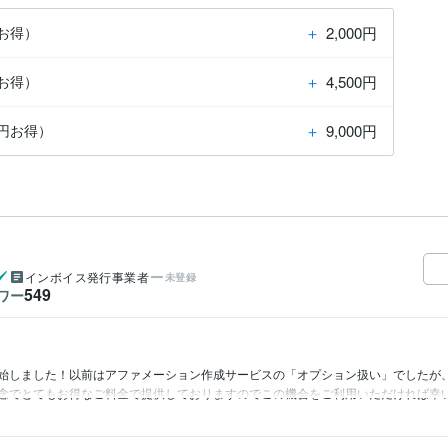
＋
2,000円
円お得）
＋
4,500円
円お得）
＋
9,000円
0円お得）
インボイス発行事業者
未登録
549
ワー
始しました！以前はアファメーション作成サービスの「オプション扱い」でしたが