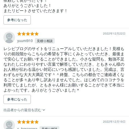
依頼して良かったです！

ありがとうございました！

またリピートさせていただきます！
参考になった
2022年12月22日
yuumi910
見積り相談
レシピブログのサイトをリニューアルしていただきました！見積も
りの前段階からこちらの希望を丁寧にくみとっていただき、最後ま
で安心してお願いすることができました。小さな疑問も、勉強不足
なわたしにわかりやすい言葉で解答していただき、ともきゃん様の
お人柄が伝わる温かい対応にいつも感謝していました。完成は、言
わずもがな大大大満足です＾＾終盤、こちらの都合でご連絡遅くな
ることが多々あり申し訳ありませんでした。はじめてのココナラを
利用でしましたが、ともきゃん様にお願いすることができて本当に
よかったです。ありがとうございました＊
参考になった
出品者からの返信を読む
2022年12月19日
s_tamagawa
見積り相談