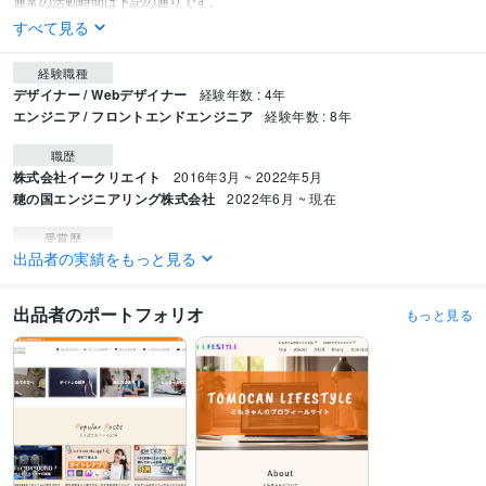
すべて見る
経験職種
デザイナー / Webデザイナー
経験年数 : 4年
エンジニア / フロントエンドエンジニア
経験年数 : 8年
職歴
株式会社イークリエイト
2016年3月 ~ 2022年5月
穂の国エンジニアリング株式会社
2022年6月 ~ 現在
受賞歴
出品者の実績をもっと見る
ともきゃんのボイトレ生活
資格・検定
出品者のポートフォリオ
もっと見る
色彩検定1級
取得年 : 2023年
ITパスポート
取得年 : 2014年
Webクリエイター能力認定
取得年 : 2019年
マルチメディア検定
取得年 : 2013年
普通自動車第一種運転免許
取得年 : 2014年
プログラミング言語・フレームワーク
CSS:10年
HTML:10年
PHP:8年
SQL:8年
jQuery:10年
MySQL:8年