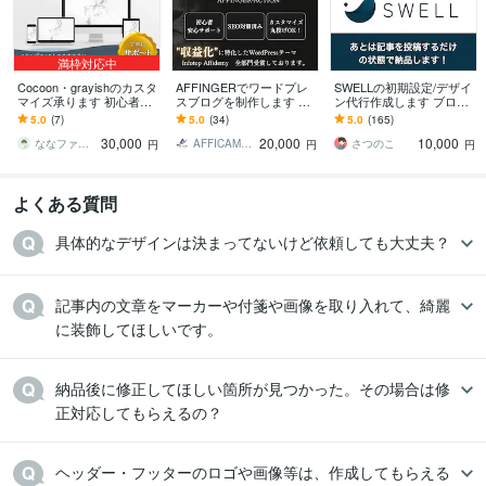
満枠対応中
Cocoon・grayishのカスタ
AFFINGERでワードプレ
SWELLの初期設定/デザイ
マイズ承ります 初心者の
スブログを制作します カ
ン代行作成します ブログ
方にも丁寧サポート/SEO/
スタマイズ途中のサイト
をはじめる方、無料テー
5.0
(7)
5.0
(34)
5.0
(165)
オリジナルトップページ
も対応させていただきま
マから移行作業などお任
30,000
20,000
10,000
す！
せください
ななファクトリー
AFFICAMP ブログ・HP制作
さつのこ
円
円
円
よくある質問
具体的なデザインは決まってないけど依頼しても大丈夫？
記事内の文章をマーカーや付箋や画像を取り入れて、綺麗
に装飾してほしいです。
納品後に修正してほしい箇所が見つかった。その場合は修
正対応してもらえるの？
ヘッダー・フッターのロゴや画像等は、作成してもらえる