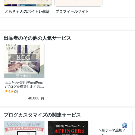
JavaScript:8年
Git:5年
Subversion:8年
ともきゃんのボイトレ生活
プロフィールサイト
ビジネス・クリエイティブツール
WordPress:7年
ペライチ:1年
JIMDO:2年
Google Analytics:7年
Google Search Console:7年
Google Tag Manager:4年
ChatGPT:1年
Bard:0年
DALL-E:1年
Adobe Firefly:1年
Adobe Photoshop:7年
Lightroom:4年
Adobe Premiere Pro:1年
Adobe Illustrator:4年
Canva:5年
出品者のその他の人気サービス
Dreamweaver:5年
Figma:1年
その他ツール
Visual Studio Code:5年
得意分野
Web制作・HP作成・EC構築
コーディング　1ページにつき
Webデザイ
受付休止中
ン　
WordPressサイト構築
あなたの代理でWordPres
sブログを構築します 現役
Webサイト制作
Webデザイン
WordPress
ブログ
SEO
アフィリエイト
エンジニアが収益化でき
5.0
(3)
るブログへ。あとは執筆
学歴
40,000
するだけ！
円
HAL名古屋
2012年3月 ~ 2016年2月
ブログカスタマイズの関連サービス