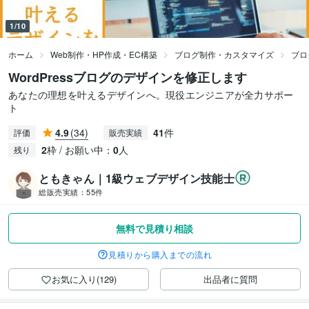
1/10
ホーム
Web制作・HP作成・EC構築
ブログ制作・カスタマイズ
ブロ
WordPressブログのデザインを修正します
あなたの理想を叶えるデザインへ。現役エンジニアが全力サポー
ト
4.9
(34)
41
件
評価
販売実績
2
枠 / お願い中：
0
人
残り
ともきゃん｜1級ウェブデザイン技能士
総販売実績：
55件
無料で見積り相談
見積りから購入までの流れ
お気に入り(129)
出品者に質問