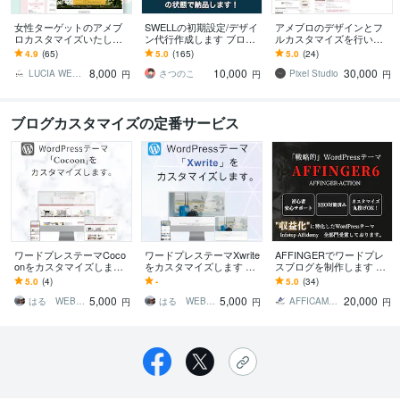
女性ターゲットのアメブ
SWELLの初期設定/デザイ
アメブロのデザインとフ
ロカスタマイズいたしま
ン代行作成します ブログ
ルカスタマイズを行いま
す 現役デザイナーがオシ
をはじめる方、無料テー
す 起業家、コンサル、個
4.9
(65)
5.0
(165)
5.0
(24)
ャレにアメブロをカスタ
マから移行作業などお任
人事業などの方におすす
8,000
10,000
30,000
マイズ♪
せください
めのサービスです。
LUCIA WEB DESIGN
さつのこ
Pixel Studio
円
円
円
ブログカスタマイズの定番サービス
ワードプレステーマCoco
ワードプレステーマXwrite
AFFINGERでワードプレ
onをカスタマイズします
をカスタマイズします ブ
スブログを制作します カ
ブログをお好みのデザイ
ログをお好みのデザイン
スタマイズ途中のサイト
5.0
(4)
-
5.0
(34)
ンにします。
にします。
も対応させていただきま
5,000
5,000
20,000
す！
はる WEBエンジニア
はる WEBエンジニア
AFFICAMP ブログ・HP制作
円
円
円