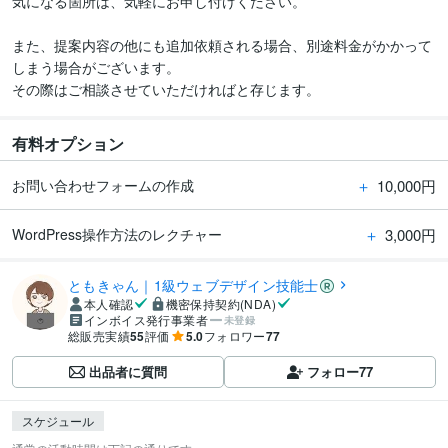
気になる箇所は、気軽にお申し付けください。

また、提案内容の他にも追加依頼される場合、別途料金がかかって
しまう場合がございます。

その際はご相談させていただければと存じます。
有料オプション
＋
10,000円
お問い合わせフォームの作成
＋
3,000円
WordPress操作方法のレクチャー
ともきゃん｜1級ウェブデザイン技能士
本人確認
機密保持契約(NDA)
インボイス発行事業者
未登録
総販売実績
55
評価
5.0
フォロワー
77
出品者に質問
フォロー
77
スケジュール