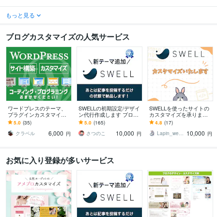
もっと見る
ブログカスタマイズの人気サービス
ワードプレスのテーマ、
SWELLの初期設定/デザイ
SWELLを使ったサイトの
プラグインカスタマイズ
ン代行作成します ブログ
カスタマイズを承ります
します ご相談無料★公式
をはじめる方、無料テー
ブログ型→サイト型・CS
5.0
(35)
5.0
(165)
4.8
(17)
サポート対象外もOK！プ
マから移行作業などお任
Sカスタマイズ・フルカス
6,000
10,000
10,000
ログラミングはお任せ
せください
タマイズ
クラベル
さつのこ
Lapin_web（らぱんうぇぶ）
円
円
円
お気に入り登録が多いサービス