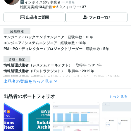
インボイス発行事業者
未登録
総販売実績
134
評価
5.0
フォロワー
137
出品者に質問
フォロー
137
経験職種
エンジニア / バックエンドエンジニア
経験年数 : 10年
エンジニア / システムエンジニア
経験年数 : 10年
PM・PO・ディレクター / プロジェクトリーダー
経験年数 : 5年
資格・検定
情報処理技術者（システムアーキテクト）
取得年 : 2017年
情報処理技術者（ITストラテジスト）
取得年 : 2019年
情報処理技術者（情報セキュリティスペシャリスト）
取得年 : 2015年
出品者の実績をもっと見る
AWS 認定ソリューションアーキテクト – プロフェッショナル
取得年 : 20
23年
出品者のポートフォリオ
もっと見る
プログラミング言語・フレームワーク
HTML:5年
JavaScript:5年
PHP:10年
FuelPHP:5年
Laravel:10年
MySQL:5年
SQLite:5年
得意分野
IT相談・システム開発
ITに関する相談承ります