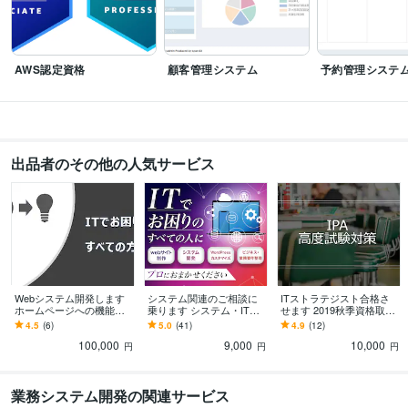
php
IT資格
ビジネス相談
資格
情報処理技術者試験
Web制作・HP作成・EC構築
ホームページ作成やシステム開発承ります
IT
php
Laravel
要件定義
ホームページ作成
AWS認定資格
顧客管理システム
予約管理システ
出品者のその他の人気サービス
Webシステム開発します
システム関連のご相談に
ITストラテジスト合格さ
ホームページへの機能追
乗ります システム・ITに
せます 2019秋季資格取得
加など、ビジネス拡大サ
関する相談なんでも承り
者による個別指導
4.5
(6)
5.0
(41)
4.9
(12)
ポート致します
ます
100,000
9,000
10,000
円
円
円
業務システム開発の関連サービス