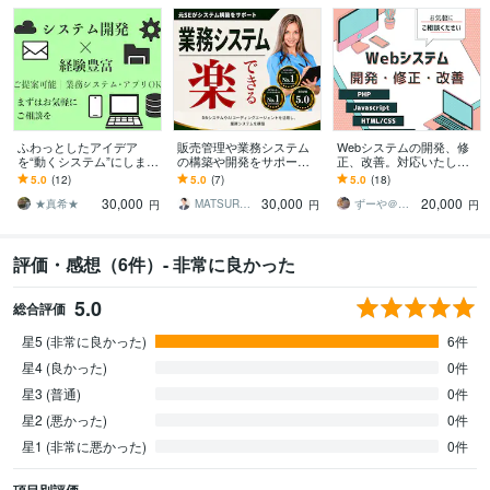
ふわっとしたアイデア
販売管理や業務システム
Webシステムの開発、修
を“動くシステム”にします
の構築や開発をサポート
正、改善。対応いたしま
【相見積り可】【即日返
します 業務システムの構
す PHP、jQuery、HTM
5.0
(12)
5.0
(7)
5.0
(18)
信】【安心保証あり】
築や既存システムの刷新
L、CSSならお任せくださ
30,000
30,000
20,000
をAI駆動開発で支援！
い
★真希★
MATSURYU｜まつりゅう
ずーや＠システムエンジニア
円
円
円
評価・感想（6件）- 非常に良かった
5.0
総合評価
星5 (非常に良かった)
6件
星4 (良かった)
0件
星3 (普通)
0件
星2 (悪かった)
0件
星1 (非常に悪かった)
0件