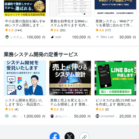
中小企業の負担を減らすw
業務を効率化するWebシ
業務システム・Webアプ
ebシステム開発します 業
ステムを作ります 社内シ
リを要望に合わせて作り
務を効率化するシステム
ステムや会員サイトな
ます 要件が固まっていな
5.0
(144)
5.0
(30)
4.8
(17)
の開発から保守まで一貫
ど、決済機能にも対応し
くてもOK。お見積りは無
100,000
100,000
30,000
対応！
ます
料です
システムエンジニアCLOVER
stair
Ritto Lab
円
円
円
業務システム開発の定番サービス
システム開発を受託いた
業務と売上を変えるシス
ビジネスのお助けLINE bot
します 安心・高品質の開
テムを開発します 業務効
を作成します 複雑な自動
発をワンストップで
率化・売上アップにつな
返答やアカウント別の返
5.0
(4)
5.0
(1)
5.0
(2)
がる設計“実用性重視”
答内容にも対応します。
1,000,000
50,000
20,000
（株）アムコラブ
みらい｜開発×SNS×デザイン
unnamed行方
円
円
円