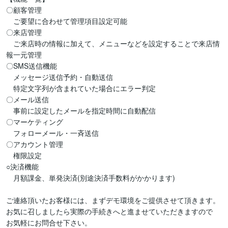
〇顧客管理

　ご要望に合わせて管理項目設定可能

〇来店管理

　ご来店時の情報に加えて、メニューなどを設定することで来店情
報一元管理

〇SMS送信機能

　メッセージ送信予約・自動送信

　特定文字列が含まれていた場合にエラー判定

〇メール送信

　事前に設定したメールを指定時間に自動配信

〇マーケティング

　フォローメール・一斉送信

〇アカウント管理

　権限設定

○決済機能

　月額課金、単発決済(別途決済手数料がかかります)

ご連絡頂いたお客様には、まずデモ環境をご提供させて頂きます。

お気に召しましたら実際の手続きへと進ませていただきますので

お気軽にお問合せ下さい。
