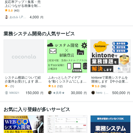
反応率アップ！集客・売
上につながる画像を制作
します 修正無制限・高品
5.0
(40)
質・PSD納品対応可◎
4,000
あゆみ LPデザイナー
円
業務システム開発の人気サービス
システム構築について紹
ふわっとしたアイデア
kintoneで業務システムを
介案件お受けします 原則
を“動くシステム”にします
開発します 【中小企業向
紹介案件を優先的にお受
【相見積り可】【即日返
け】専用システムの構築
-
(1)
5.0
(12)
5.0
(36)
けしています
信】【安心保証あり】
で社内DXをサポート
150,000
30,000
500,000
ktkt321
★真希★
hero（ヒーロー）｜kintone
円
円
円
お気に入り登録が多いサービス