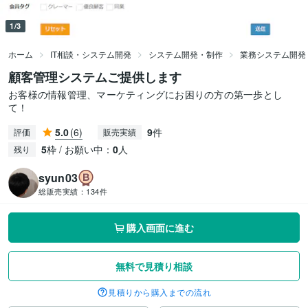
1/3
ホーム
IT相談・システム開発
システム開発・制作
業務システム開発
顧客管理システムご提供します
お客様の情報管理、マーケティングにお困りの方の第一歩とし
て！
5.0
(6)
9
件
評価
販売実績
5
枠 / お願い中：
0
人
残り
syun03
総販売実績：
134件
購入画面に進む
無料で見積り相談
見積りから購入までの流れ