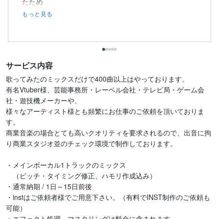
たため
どんな音源になるのか期待と...
もっと見る
サービス内容
歌ってみたのミックスだけで400曲以上はやっております。

有名Vtuber様、芸能事務所・レーベル会社・テレビ局・ゲーム会
社・遊技機メーカーや、

様々なアーティスト様とも頻繁にお仕事のご依頼を頂いておりま
す。

商業音楽の場合とても高いクオリティを要求されるので、出音に拘
り商業スタジオ並のチェック環境で制作しております。

・メインボーカル1トラックのミックス

　（ピッチ・タイミング修正、ハモリ作成込み）

・通常納期 / 1日～15日前後

・instはご依頼者様でご用意下さい。（有料でINST制作のご依頼も
可能）

・エフェクト処理、マスタリングは料金に含まれます
