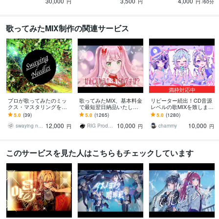
30,000
3,500
4,000
円
円
円
/60分
歌ってみたMIX制作の関連サービス
満枠対応中
プロが歌ってみたのミッ
歌ってみたMIX、基本料金
リピーター続出！CD音源
クス・マスタリングを承
で最短翌日納品いたしま
レベルの歌MIXを致します
ります ＜配信関係トータ
す YouTube特化音質で高
ボーカルが際立つプロの
5.0
(39)
5.0
(1265)
5.0
(1280)
ル1000万回再生以上の実
品質！スピード対応いた
歌MIX。1,200件超の確か
12,000
10,000
10,000
績で仕上げます＞
します
な実績
swaying needles
RIG Production
chammy
円
円
円
このサービスを見た人はこちらもチェックしています