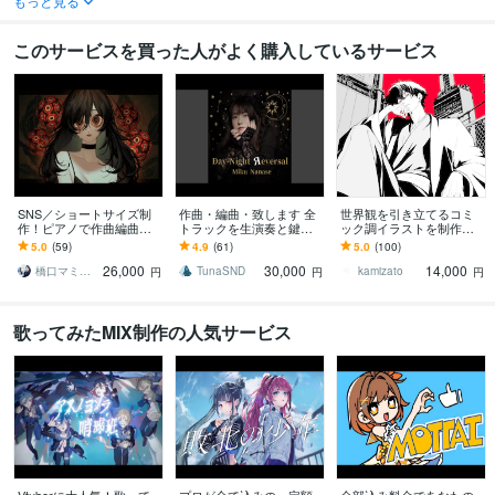
もっと見る
このサービスを買った人がよく購入しているサービス
SNS／ショートサイズ制
作曲・編曲・致します 全
世界観を引き立てるコミ
作！ピアノで作曲編曲し
トラックを生演奏と鍵盤
ック調イラストを制作し
ます 詞や鼻歌から編曲、
入力で制作- AI不使用
ます 世界観で惹きつけ
5.0
(59)
4.9
(61)
5.0
(100)
作曲、歌ミックスもお任
る、商用対応の一枚絵を
26,000
30,000
14,000
せください！
ご提供致します。
橋口マミ（ハシマミ）
TunaSND
kamizato
円
円
円
歌ってみたMIX制作の人気サービス