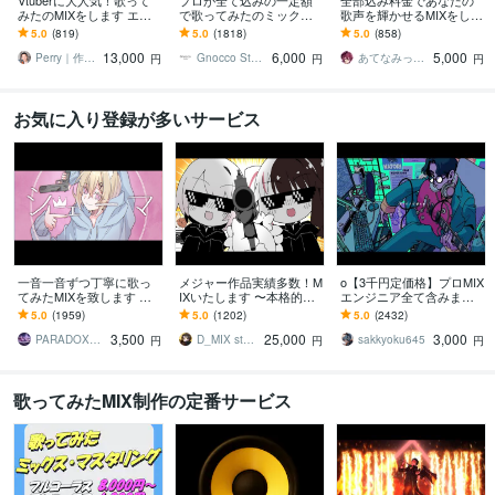
Vtuberに大人気！歌って
プロが全て込みの一定額
全部込み料金であなたの
みたのMIXをします エフ
で歌ってみたのミックス
歌声を輝かせるMIXをしま
ェクト・アレンジ自由自
します ピッチ＆リズム補
す ピッチ補正、ハモリ生
5.0
(819)
5.0
(1818)
5.0
(858)
在！初めての方でも丁寧
正、ハモリ生成、マスタ
成、マスタリング等、全
13,000
6,000
5,000
にサポート！
リングまで含みます！
工程を含む料金です
Perry｜作編曲・MIX
Gnocco Studio
あてなみっくす
円
円
円
お気に入り登録が多いサービス
一音一音ずつ丁寧に歌っ
メジャー作品実績多数！M
o【3千円定価格】プロMIX
てみたMIXを致します リ
IXいたします 〜本格的な
エンジニア全て含みます
ズム＆ピッチを細かく補
ミキシングを求める方は
安心の販売実績1位！スマ
5.0
(1959)
5.0
(1202)
5.0
(2432)
正。あなたの歌を最高の
こちらへ〜
ホ録OK！動画合成・Xリ
3,500
25,000
3,000
形に
ツイート全込
PARADOX SOUNDS
D_MIX studio
sakkyoku645
円
円
円
歌ってみたMIX制作の定番サービス