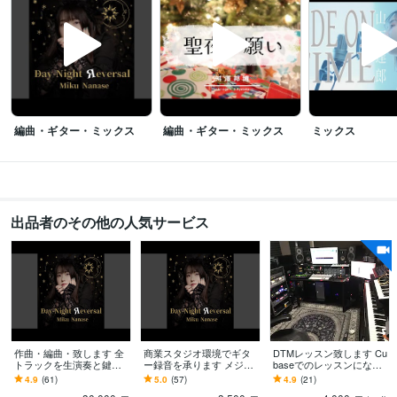
編曲・ギター・ミックス
編曲・ギター・ミックス
ミックス
出品者のその他の人気サービス
作曲・編曲・致します 全
商業スタジオ環境でギタ
DTMレッスン致します Cu
トラックを生演奏と鍵盤
ー録音を承ります メジャ
baseでのレッスンになり
入力で制作- AI不使用
ークオリティで説得力の
ます。
4.9
(61)
5.0
(57)
4.9
(21)
あるギターを弾きます！