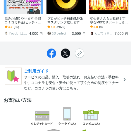
歌みたMIX やります 全部
プロがピッチ補正&MIX&
初心者さんも大歓迎！丁
コミコミ料金(ピッチ・リ
マスタリング致します 手
寧なMIXでサポートします
ズム補正、ハモリ作成な
作業で完璧なピッチ&タイ
ワンランク上のMIXをあな
4.9
(55)
5.0
(2072)
5.0
(3)
ど)
ミング修正、サビのハモ
たに！プロ音質で歌声を
4,000
3,500
7,000
り作成も！
仕上げます
FoooL（ふ〜る）
3D perfect
セガワ（サウンドエンジニア）
円
円
円
ご利用ガイド
サービスの出品、購入、取引の流れ、お支払い方法・手数料
や、ココナラを安心・安全に使って頂くための制度やマナー
など、ココナラの使い方はこちら。
お支払い方法