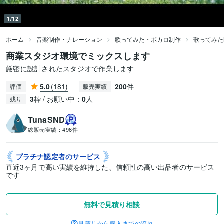
1/12
ホーム
音楽制作・ナレーション
歌ってみた・ボカロ制作
歌ってみた
商業スタジオ環境でミックスします
厳密に設計されたスタジオで作業します
5.0
(181)
200
件
評価
販売実績
3
枠 / お願い中：
0
人
残り
TunaSND
総販売実績：
496件
プラチナ認定者の
サービス
直近3ヶ月で高い実績を維持した、信頼性の高い出品者のサービス
です
無料で見積り相談
見積りから購入までの流れ