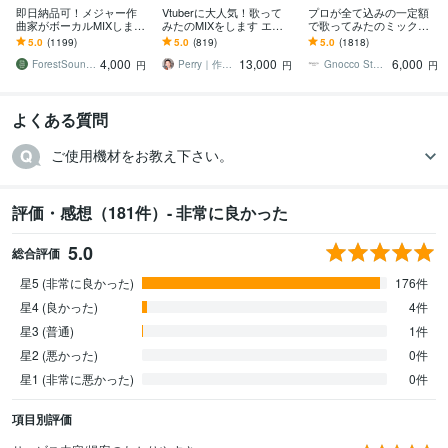
即日納品可！メジャー作
Vtuberに大人気！歌って
プロが全て込みの一定額
曲家がボーカルMIXします
みたのMIXをします エフ
で歌ってみたのミックス
1音ずつ手作業で正確、丁
ェクト・アレンジ自由自
します ピッチ＆リズム補
5.0
(1199)
5.0
(819)
5.0
(1818)
寧なピッチ・リズム修正&
在！初めての方でも丁寧
正、ハモリ生成、マスタ
4,000
13,000
6,000
MIX
にサポート！
リングまで含みます！
ForestSounds
Perry｜作編曲・MIX
Gnocco Studio
円
円
円
よくある質問
ご使用機材をお教え下さい。
評価・感想（181件）- 非常に良かった
5.0
総合評価
星5 (非常に良かった)
176件
星4 (良かった)
4件
星3 (普通)
1件
星2 (悪かった)
0件
星1 (非常に悪かった)
0件
項目別評価