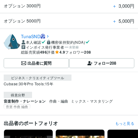
＋
3,000円
オプション 3000円
＋
5,000円
オプション 5000円
TunaSND
本人確認
機密保持契約(NDA)
インボイス発行事業者
未登録
総販売実績
496
評価
4.9
フォロワー
208
出品者に質問
フォロー
208
ビジネス・クリエイティブツール
Cubase:30年
Pro Tools:15年
得意分野
音楽制作・ナレーション
作曲・編曲
ミックス・マスタリング
音楽 作曲 編曲
出品者のポートフォリオ
もっと見る