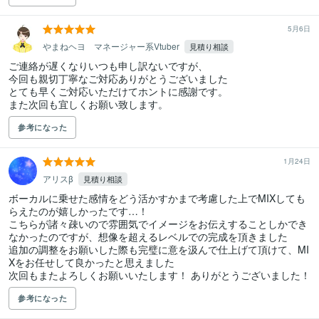
5月6日
やまねヘヨ マネージャー系Vtuber
見積り相談
ご連絡が遅くなりいつも申し訳ないですが、

今回も親切丁寧なご対応ありがとうございました

とても早くご対応いただけてホントに感謝です。

また次回も宜しくお願い致します。
参考になった
1月24日
アリスβ
見積り相談
ボーカルに乗せた感情をどう活かすかまで考慮した上でMIXしても
らえたのが嬉しかったです…！

こちらが諸々疎いので雰囲気でイメージをお伝えすることしかでき
なかったのですが、想像を超えるレベルでの完成を頂きました

追加の調整をお願いした際も完璧に意を汲んで仕上げて頂けて、MI
Xをお任せして良かったと思えました

次回もまたよろしくお願いいたします！ ありがとうございました！
参考になった