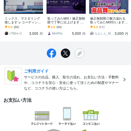
ミックス、マスタリング
歌ってみたMIX！修正無制
修正無制限◎魅力溢れる
致します レコーディング
限で丁寧に仕上げます ハ
歌ってみたMIX行います
スタジオの機材使用。
モリ作成対応！最後まで
現役ボカロP /MIX師があ
5.0
(30)
5.0
(33)
5.0
(11)
丁寧にサポートします
なたの歌声輝かせます！
3,000
5,000
3,000
LTM3412
MeARIs
ななしん_Music
円
円
円
ご利用ガイド
サービスの出品、購入、取引の流れ、お支払い方法・手数料
や、ココナラを安心・安全に使って頂くための制度やマナー
など、ココナラの使い方はこちら。
お支払い方法