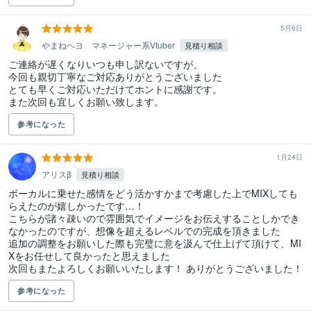
5月6日
やまねヘヨ マネージャー系Vtuber
見積り相談
ご連絡が遅くなりいつも申し訳ないですが、

今回も親切丁寧なご対応ありがとうございました

とても早くご対応いただけてホントに感謝です。

また次回も宜しくお願い致します。
参考になった
1月24日
アリスβ
見積り相談
ボーカルに乗せた感情をどう活かすかまで考慮した上でMIXしても
らえたのが嬉しかったです…！

こちらが諸々疎いので雰囲気でイメージをお伝えすることしかでき
なかったのですが、想像を超えるレベルでの完成を頂きました

追加の調整をお願いした際も完璧に意を汲んで仕上げて頂けて、MI
Xをお任せして良かったと思えました

次回もまたよろしくお願いいたします！ ありがとうございました！
参考になった