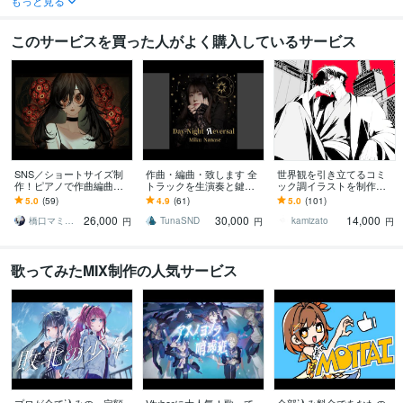
もっと見る
このサービスを買った人がよく購入しているサービス
SNS／ショートサイズ制
作曲・編曲・致します 全
世界観を引き立てるコミ
作！ピアノで作曲編曲し
トラックを生演奏と鍵盤
ック調イラストを制作し
ます 詞や鼻歌から編曲、
入力で制作- AI不使用
ます 世界観で惹きつけ
5.0
(59)
4.9
(61)
5.0
(101)
作曲、歌ミックスもお任
る、商用対応の一枚絵を
26,000
30,000
14,000
せください！
ご提供致します。
橋口マミ（ハシマミ）
TunaSND
kamizato
円
円
円
歌ってみたMIX制作の人気サービス