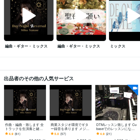
編曲・ギター・ミックス
編曲・ギター・ミックス
ミックス
出品者のその他の人気サービス
作曲・編曲・致します 全
商業スタジオ環境でギタ
DTMレッスン致します Cu
トラックを生演奏と鍵盤
ー録音を承ります メジャ
baseでのレッスンになり
入力で制作- AI不使用
ークオリティで説得力の
ます。
4.9
(61)
5.0
(57)
4.9
(21)
あるギターを弾きます！