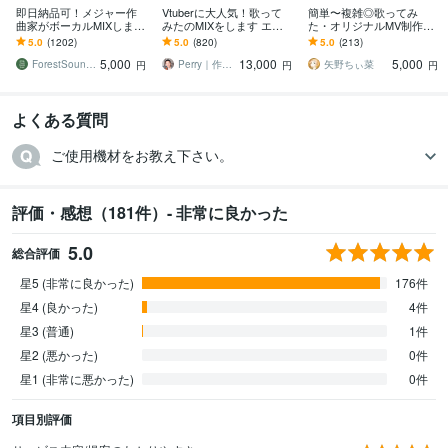
即日納品可！メジャー作
Vtuberに大人気！歌って
簡単〜複雑◎歌ってみ
曲家がボーカルMIXします
みたのMIXをします エフ
た・オリジナルMV制作し
1音ずつ手作業で正確、丁
ェクト・アレンジ自由自
ます Vtuber・歌い手必
5.0
(1202)
5.0
(820)
5.0
(213)
寧なピッチ・リズム修正&
在！初めての方でも丁寧
見！お任せ〜本家再現ま
5,000
13,000
5,000
MIX
にサポート！
で可能！
ForestSounds
Perry｜作編曲・MIX
矢野ちぃ菜
円
円
円
よくある質問
ご使用機材をお教え下さい。
評価・感想（181件）- 非常に良かった
5.0
総合評価
星5 (非常に良かった)
176件
星4 (良かった)
4件
星3 (普通)
1件
星2 (悪かった)
0件
星1 (非常に悪かった)
0件
項目別評価