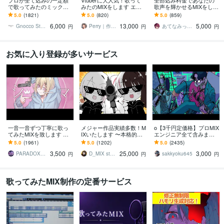
プロが全て込みの一定額
Vtuberに大人気！歌って
全部込み料金であなたの
で歌ってみたのミックス
みたのMIXをします エフ
歌声を輝かせるMIXをしま
します ピッチ＆リズム補
ェクト・アレンジ自由自
す ピッチ補正、ハモリ生
5.0
(1821)
5.0
(820)
5.0
(859)
正、ハモリ生成、マスタ
在！初めての方でも丁寧
成、マスタリング等、全
6,000
13,000
5,000
リングまで含みます！
にサポート！
工程を含む料金です
Gnocco Studio
Perry｜作編曲・MIX
あてなみっくす
円
円
円
お気に入り登録が多いサービス
一音一音ずつ丁寧に歌っ
メジャー作品実績多数！M
o【3千円定価格】プロMIX
てみたMIXを致します リ
IXいたします 〜本格的な
エンジニア全て含みます
ズム＆ピッチを細かく補
ミキシングを求める方は
安心の販売実績1位！スマ
5.0
(1961)
5.0
(1202)
5.0
(2435)
正。あなたの歌を最高の
こちらへ〜
ホ録OK！動画合成・Xリ
3,500
25,000
3,000
形に
ツイート全込
PARADOX SOUNDS
D_MIX studio
sakkyoku645
円
円
円
歌ってみたMIX制作の定番サービス