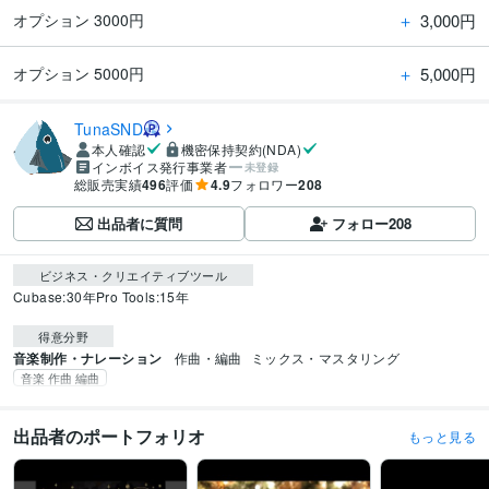
＋
3,000円
オプション 3000円
＋
5,000円
オプション 5000円
TunaSND
本人確認
機密保持契約(NDA)
インボイス発行事業者
未登録
総販売実績
496
評価
4.9
フォロワー
208
出品者に質問
フォロー
208
ビジネス・クリエイティブツール
Cubase:30年
Pro Tools:15年
得意分野
音楽制作・ナレーション
作曲・編曲
ミックス・マスタリング
音楽 作曲 編曲
出品者のポートフォリオ
もっと見る