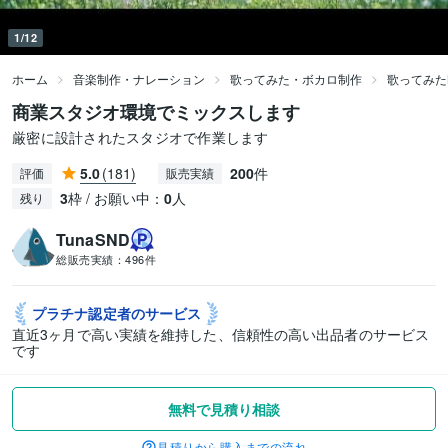
1/12
ホーム
音楽制作・ナレーション
歌ってみた・ボカロ制作
歌ってみた
商業スタジオ環境でミックスします
厳密に設計されたスタジオで作業します
5.0
(181)
200
件
評価
販売実績
3
枠 / お願い中：
0
人
残り
TunaSND
総販売実績：
496件
プラチナ認定者の
サービス
直近3ヶ月で高い実績を維持した、信頼性の高い出品者のサービス
です
無料で見積り相談
見積りから購入までの流れ