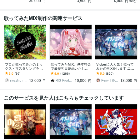
30,000
3,500
4,000
円
円
円
/60分
歌ってみたMIX制作の関連サービス
プロが歌ってみたのミッ
歌ってみたMIX、基本料金
Vtuberに大人気！歌って
クス・マスタリングを承
で最短翌日納品いたしま
みたのMIXをします エフ
ります ＜配信関係トータ
す YouTube特化音質で高
ェクト・アレンジ自由自
5.0
(39)
5.0
(1266)
5.0
(820)
ル1000万回再生以上の実
品質！スピード対応いた
在！初めての方でも丁寧
12,000
10,000
13,000
績で仕上げます＞
します
にサポート！
swaying needles
RIG Production
Perry｜作編曲・MIX
円
円
円
このサービスを見た人はこちらもチェックしています