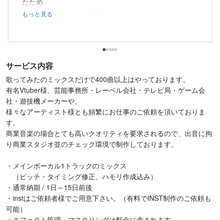
たため
どんな音源になるのか期待と...
もっと見る
サービス内容
歌ってみたのミックスだけで400曲以上はやっております。

有名Vtuber様、芸能事務所・レーベル会社・テレビ局・ゲーム会
社・遊技機メーカーや、

様々なアーティスト様とも頻繁にお仕事のご依頼を頂いておりま
す。

商業音楽の場合とても高いクオリティを要求されるので、出音に拘
り商業スタジオ並のチェック環境で制作しております。

・メインボーカル1トラックのミックス

　（ピッチ・タイミング修正、ハモリ作成込み）

・通常納期 / 1日～15日前後

・instはご依頼者様でご用意下さい。（有料でINST制作のご依頼も
可能）

・エフェクト処理、マスタリングは料金に含まれます
