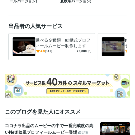
ールバージョン)
夏秋冬バージョン)
①質問事項をまとめたものを入力

②オススメ枚数をご提案

③素材提出

④初回動画提出（ネット上で確認）

出品者の人気サービス
⑤修正→動画確認を繰り返す

⑥修正箇所がなければ完成

⑦DVD納品の場合は発送

選べる９種類！結婚式プロフ
修正
ィールムービー制作します D
セー
※修正回数や修正内容によって納期がずれる可能性がございますので余裕
VD納品やBGM変更無料で枚
結婚
4.9
(541)
23,000
円
4.9
をもったスケジュールでお願いいたします。
数制限なし！専門のプロが制
人、
作♩
ズ
経験職種
クリエイター / 動画クリエイター
経験年数 : 15年
クリエイター / 映像カメラマン・映像ディレクター
経験年数 : 5年
クリエイター / 写真家・カメラマン
経験年数 : 5年
クリエイター / 音楽家・作曲家・作詞家
経験年数 : 10年
職歴
GOOD MOVIE
2020年3月 ~ 現在
このブログを見た人にオススメ
ビジネス・クリエイティブツール
Final Cut Pro:7年
Motion:7年
ココナラ出品のムービーの中で一番完成度の高
いNetflix風プロフィールムービー登場
得意分野
記事