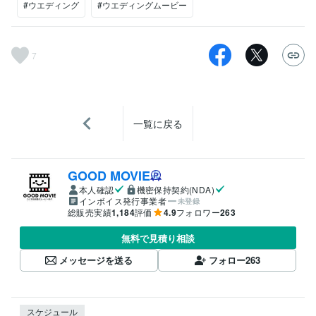
#ウエディング
#ウエディングムービー
7
一覧に戻る
GOOD MOVIE
本人確認
機密保持契約(NDA)
インボイス発行事業者
未登録
総販売実績
1,184
評価
4.9
フォロワー
263
無料で見積り相談
メッセージを送る
フォロー
263
スケジュール