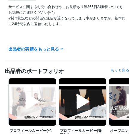
サービスに関するお問い合わせや、お見積もり等365日24時間いつでも
お気軽にご連絡ください(^ ^)

※制作状況などの関係で返信が遅くなってしまう事がありますが、基本的
に24時間以内に返信いたします。

●初回動画提出日ついて（初回動画提出までの日数の目安）

出品者の実績をもっと見る
通常プラン→素材の提出から8日目

特急プラン→素材の提出から1〜3日目（平均２日目）

●修正について（無料・無制限）

出品者のポートフォリオ
もっと見る
簡単な修正でしたら当日〜翌日。大幅な修正でなければ３日以内に修正
いたします。納期に余裕のある場合は少しお時間をいただく事もござい
ますのでご了承くださいませ。

●DVD発送について

完成後、当日〜３日以内にDVDにして発送いたします。基本的に夜の発
送で翌日朝の集荷となり、集荷後平均３日程度でご指定の場所へ到着と
なっております。納期に余裕がある場合は少しお時間をいただく事もご
ざいますのでご了承くださいませ。

プロフィールムービー(ベ
プロフィールムービー(春
オープニング
●映像完成までの流れ
