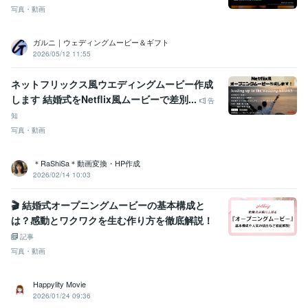
動画編集・映像制作
動画制作全般
写真・動画
結婚式
プロフィールムービー
エンドロールムービー
オープニングムービー
サプライズムービー
余興動画
プロポーズムービー
動画編集
動画制作
誕生日祝い
ガルニ｜ウェディングムービー＆ギフト
音楽制作・ナレーション
音楽編集
2026/05/12 11:55
動画制作
音楽編集
結婚式
プロフィールムービー
エンドロールムービー
動画編集
オープニングムービー
ネットフリックス風ウエディングムービー作成
サプライズムービー
プロポーズムービー
曲編集
します 結婚式をNetflix風ムービーで差別...
告
学歴
知
専門学校福岡ビジュアルアーツ・アカデミー
2009年3月 ~ 2011年2
写真・動画
月
＊RaShiSa＊動画変換・HP作成
2026/02/14 10:03
🎬 結婚式オープニングムービーの基本構成と
は？感動とワクワクを生む作り方を徹底解説！
記事
写真・動画
Happylity Movie
2026/01/24 09:36