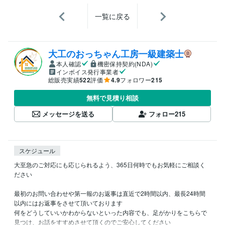
一覧に戻る
大工のおっちゃん工房一級建築士
本人確認
機密保持契約(NDA)
インボイス発行事業者
総販売実績
522
評価
4.9
フォロワー
215
無料で見積り相談
メッセージを送る
フォロー
215
スケジュール
大至急のご対応にも応じられるよう、365日何時でもお気軽にご相談く
ださい

最初のお問い合わせや第一報のお返事は直近で2時間以内、最長24時間
以内にはお返事をさせて頂いております

何をどうしていいかわからないといった内容でも、足がかりをこちらで
見つけ、お話をすすめさせて頂くのでご安心してください
