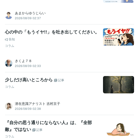
ホームインスペクター
デザイン制作
新築/各種工事の構図パース図作成
ステッカー、会社
あまからゆうじらい
ロゴ、各種看板デザイン
構造計算ソフトで許容応力度計算の積算
2026/08/09 02:37
建ぺい率 容積率
困難地域建築
建築デザイン
リノベーション相談
構造体
カラーコーディネート
増築相談
減築相談
建築全般
心の中の「もうイヤ!!」を吐き出してください。
学歴
告知
日本大学
1980年3月 ~ 1984年2月
コラム
語学力
英語
日常会話レベル
きくよ７８
2026/08/09 02:33
少しだけ高いところから
記事
コラム
潜在意識アナリスト 吉村京子
2026/08/09 02:38
『自分の思う通りにならない人』は、『全部
敵』ではない
記事
コラム