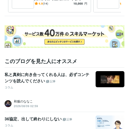
各申請条件を一級建築士が丁
面が
4.9
(14)
10,000
円
5.0
1級建築士
取得年 : 1989年
寧にクリア！解決方法を探し
報・
1級建築施工管理技士
取得年 : 1995年
ます
す
建築物環境衛生管理技術者
取得年 : 1991年
測量士
取得年 : 1991年
不動産鑑定士・鑑定士補
取得年 : 2005年
情報処理技術者（応用情報技術者）
取得年 : 1979年
土地家屋調査士
取得年 : 1992年
ビジネス・クリエイティブツール
Stable Diffusion:3年
ChatGPT:2年
Microsoft Designer:2年
このブログを見た人にオススメ
Adobe Photoshop:3年
Filmora:2年
Adobe Illustrator:3年
Canva:4年
Sketch:3年
Blender:4年
SketchUp:3年
Jw_cad:24年
私と真剣に向き合ってくれる人は、必ずコンテ
その他ツール
ンツを読んでください
記事
アーキデザイナー:4年
ホームズ君構造EX:4年
コラム
得意分野
住まい・美容・生活相談
木造/鉄骨等住宅リフォーム新築の相談窓口
和服のななこ
構造計算、耐震等級、日照計算等の積算計算
建設予定地の地盤、強
2026/08/09 02:59
度を判断いたします
ホームインスペクションで貴方の心配を解決
パ
ース図を作成してから工事内容を考える
36協定、出して終わりにしない
記事
リフォーム 住宅購入
リノベーション
見積り判断
雨漏り
土地購入
コラム
古民家リノベーション
パース図
間取り
構造計算