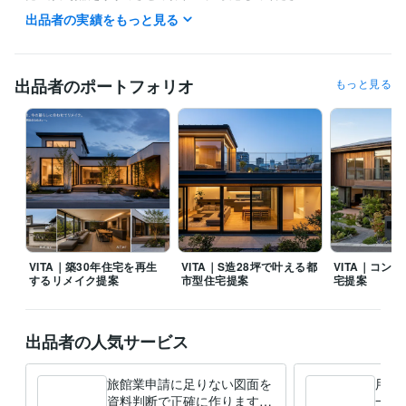
出品者の実績をもっと見る
また、サービス商品が細分化されているため、お客様の実際の問題とは
ちょっと違うと判断された時は、お見積りからお気軽にご相談ください

出品者のポートフォリオ
もっと見る
経験職種
デザイナー / 空間・店舗デザイナー
経験年数 : 23年
不動産 / 不動産鑑定・デューデリジェンス
経験年数 : 25年
建築・土木・施工管理 / 設計・積算・測量
経験年数 : 40年
建築・土木・施工管理 / 製図・CADオペレーター
経験年数 : 40年
士業・専門職 / 土地家屋調査士
経験年数 : 20年
職歴
大工のおっちゃん工房
2022年8月 ~ 現在
大手ゼネコン協力会社
1986年5月 ~ 現在
大手デベロッパー会社業務委託
1990年9月 ~ 現在
VITA｜築30年住宅を再生
VITA｜S造28坪で叶える都
VITA｜コン
するリメイク提案
市型住宅提案
宅提案
大手住宅メーカー会社
1995年4月 ~ 現在
大手建設会社
1993年5月 ~ 現在
受賞歴
出品者の人気サービス
リフォームにおける構造体の重要性
大手建設会社協力会年間優秀賞
大手ハウスメーカー協力会年間最優秀賞
旅館業申請に足りない図面を
用途
資料判断で正確に作ります
一式
資格・検定