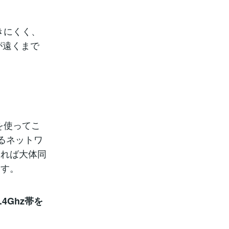
きにくく、
が遠くまで
を使ってこ
いるネットワ
みれば大体同
ます。
.4Ghz帯を