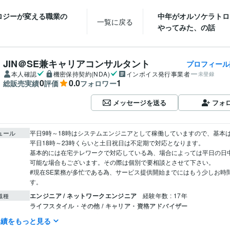
ロジーが変える職業の
中年がオルソケラトロ
一覧に戻る
やってみた、の話
JIN＠SE兼キャリアコンサルタント
プロフィール
本人確認
機密保持契約(NDA)
インボイス発行事業者
未登録
0
0.0
1
総販売実績
評価
フォロワー
メッセージを送る
フォ
ュール
平日9時～18時はシステムエンジニアとして稼働していますので、基本
平日18時～23時くらいと土日祝日は不定期で対応となります。

基本的には在宅テレワークで対応している為、場合によっては平日の日
可能な場合もございます。その際は個別で要相談とさせて下さい。

#現在SE業務が多忙である為、サービス提供開始までにはもう少しお時
す。
エンジニア / ネットワークエンジニア
経験年数 : 17年
職種
ライフスタイル・その他 / キャリア・資格アドバイザー
ライフスタイル・その他 / シェフ・パティシエ
経験年数 : 8年
実績をもっと見る