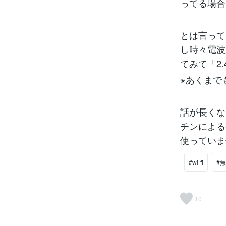
ってる場合
とは言って
し時々電波
てみて「2
※あくまで
話が長くな
チンによる
使っていま
#wi-fi
#無
10