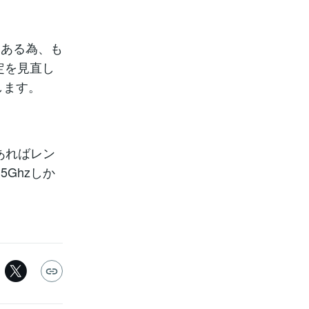
はある為、も
定を見直し
します。
あればレン
Ghzしか