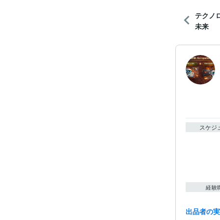
テクノ
未来
スケジ
経験
出品者の