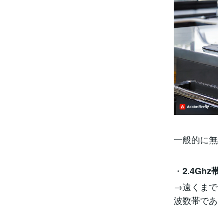
一般的に無
・
2.4Ghz
→遠くまで
波数帯であ