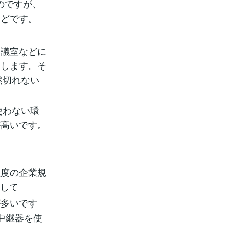
のですが、
んどです。
会議室などに
過します。そ
然切れない
使わない環
が高いです。
程度の企業規
用して
が多いです
中継器を使