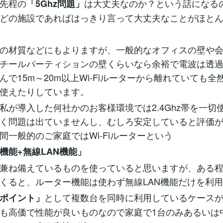
先程の
は大丈夫なのか？という話になる
「5Ghz問題」
どの施設であればはっきり言って大丈夫なことがほと
の材質などにもよりますが、一般的なオフィスの壁や
チールパーティションの壁くらいなら余裕で電波は透
んで15m～20m以上Wi-Fiルーターから離れていても全
使えたりしています。
私が導入した何社かのお客様環境では2.4Ghz帯を一切
く問題は出ていませんし、むしろ安定していると評価
間一般的のご家庭ではWi-Fiルーターという
機能+無線LAN機能」
兼ね備えているものを使っていると思いますが、ある
くると、ルーター機能は使わず無線LAN機能だけを利
として複数台を同時に利用しているケース
ポイント」
も高価で性能が良いものなので家庭で1台のみあるいは