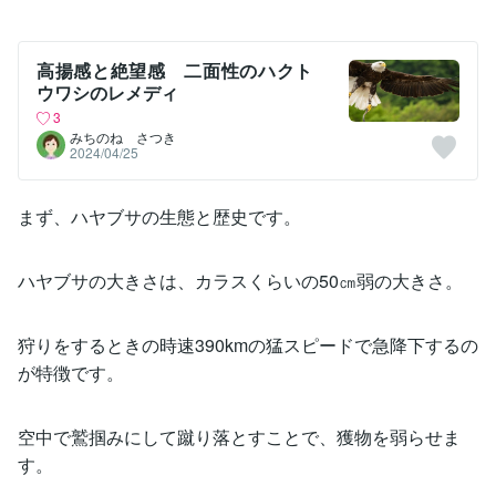
高揚感と絶望感 二面性のハクト
ウワシのレメディ
3
みちのね さつき
2024/04/25
まず、ハヤブサの生態と歴史です。
ハヤブサの大きさは、カラスくらいの50㎝弱の大きさ。
狩りをするときの時速390kmの猛スピードで急降下するの
が特徴です。
空中で鷲掴みにして蹴り落とすことで、獲物を弱らせま
す。