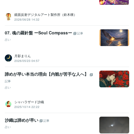
鏡面反射デジタルアート製作所（鈴木穣）
2026/06/28 14:32
07. 魂の羅針盤 ーSoul Compassー
記事
占い
月影まりん
2026/05/23 04:57
諦めが早い本当の理由【内観が苦手な人へ】
記事
占い
シャハラザード沙織
2025/10/14 22:22
沙織は諦めが早い
記事
占い