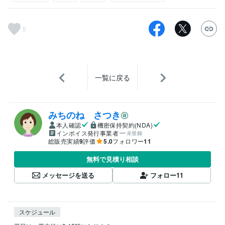
5
一覧に戻る
みちのね さつき
本人確認
機密保持契約(NDA)
インボイス発行事業者
未登録
総販売実績
9
評価
5.0
フォロワー
11
無料で見積り相談
メッセージを送る
フォロー
11
スケジュール