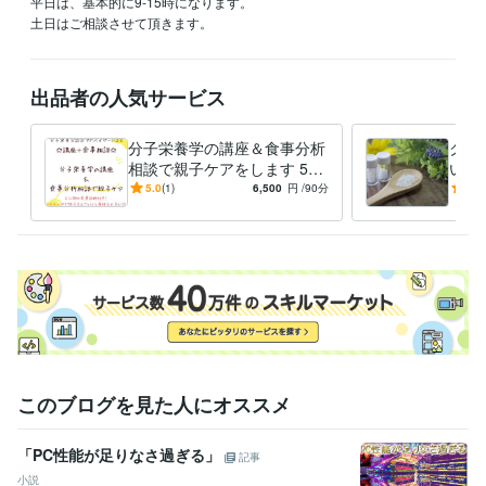
平日は、基本的に9-15時になります。

土日はご相談させて頂きます。
出品者の人気サービス
分子栄養学の講座＆食事分析
クラ
相談で親子ケアをします 5日
いて
間の食事診断付き！2ステッ
シカ
5.0
(1)
6,500
円
/90分
-
(1)
プで親子まるごと心と体を元
にお
気に
このブログを見た人にオススメ
「PC性能が足りなさ過ぎる」
記事
小説