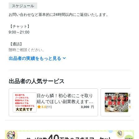
スケジュール
お問い合わせなど基本的に24時間以内にご返信いたします。

【チャット】

9:00～21:00

【通話】

随時ご相談ください。
出品者の実績をもっと見る
得意分野
ライティング・翻訳
セールスライティング
集客・マーケティング相談
集客からリピーター獲得までの導線構築
相談
出品者の人気サービス
目から鱗！初心者にこそ取り
年下
組んでほしい副業教えます
教え
最初頑張ればOK！一度構築
でも
5.0
(11)
3,000
円
4.3
すれば後は1日30分の作業で
ら好
す