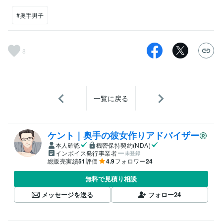
#奥手男子
8
一覧に戻る
ケント｜奥手の彼女作りアドバイザー
本人確認
機密保持契約(NDA)
インボイス発行事業者
未登録
総販売実績
51
評価
4.9
フォロワー
24
無料で見積り相談
メッセージを送る
フォロー
24