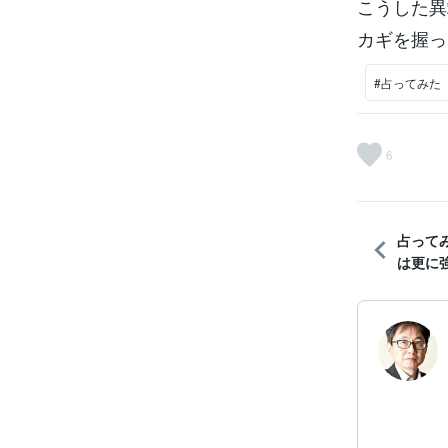
こうした異
カギを握っ
#占ってみた
6
占って
は更に