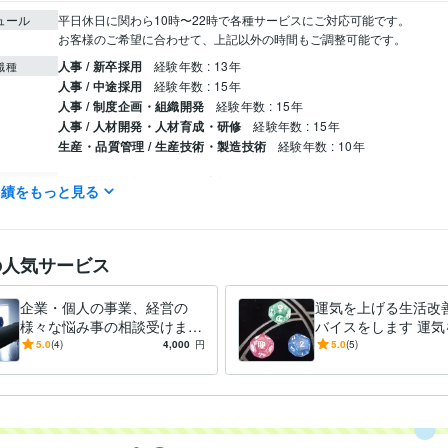
ュール
平日休日に関わら10時〜22時で各種サービスにご対応可能です。

お客様のご希望に合わせて、上記以外の時間もご調整可能です。
人事 / 新卒採用
経験年数 : 13年
職種
人事 / 中途採用
経験年数 : 15年
人事 / 制度企画・組織開発
経験年数 : 15年
人事 / 人材開発・人材育成・研修
経験年数 : 15年
生産・品質管理 / 生産技術・製造技術
経験年数 : 10年
学習指導・資格・キャリア相談
求職者のためのアドバイス
分野
実績をもっと見る
仕事・人生の悩み
占い
タロット占い
仕事、恋愛、金運
の人気サービス
名古屋工業大学
1981年3月 ~ 1985年2月
歴
企業・個人の事業、経営の
運気を上げる生活改
様々な悩み事の相談受けます
バイスをします 運気
コンサルタントとしてあなた
るために必要な意識
5.0
(4)
4,000
円
5.0
(5)
の事業や経営の悩み事相談を
身につけませんか
受けます