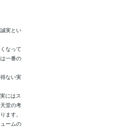
不誠実とい
きくなって
では一番の
を得ない実
現実にはス
任天堂の考
なります。
リュームの