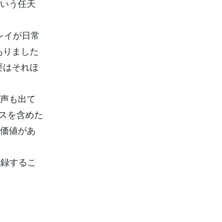
という任天
レイが日常
ありました
要はそれほ
む声も出て
スを含めた
場価値があ
記録するこ