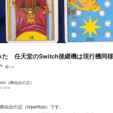
た 任天堂のSwitch後継機は現行機同
か
記事
rficio（南仙台の父）
21 04:48
仙台の父（hrperficio）です。