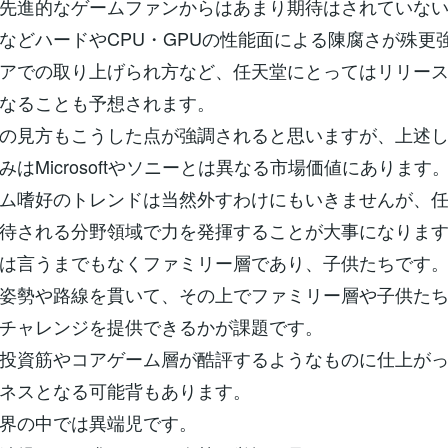
先進的なゲームファンからはあまり期待はされていな
などハードやCPU・GPUの性能面による陳腐さが殊更
アでの取り上げられ方など、任天堂にとってはリリー
なることも予想されます。
の見方もこうした点が強調されると思いますが、上述
みはMicrosoftやソニーとは異なる市場価値にあります
ム嗜好のトレンドは当然外すわけにもいきませんが、
待される分野領域で力を発揮することが大事になりま
は言うまでもなくファミリー層であり、子供たちです
姿勢や路線を貫いて、その上でファミリー層や子供た
チャレンジを提供できるかが課題です。
投資筋やコアゲーム層が酷評するようなものに仕上が
ネスとなる可能背もあります。
界の中では異端児です。