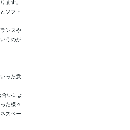
なります。
ドとソフト
バランスや
というのが
といった意
ね合いによ
いった様々
ジネスベー