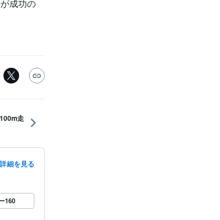
かが成功の
00m走
詳細を見る
ー
160