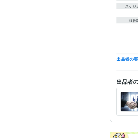
スケジ
経験
得意
出品者の
出品者
学