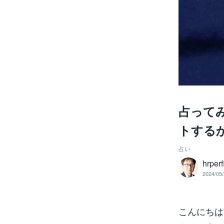
占ってみ
トする
占い
hrpe
2024/05/
こんにちは南