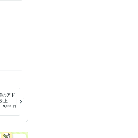
善のアド
あなたの仕事運を占い、目標
を上げ
達成のアドバイスをします
・行動を
あなたの適職や方向性、仕事
3,000
円
5.0
(1)
4,000
円
上のやりたいことを占いで支
援します