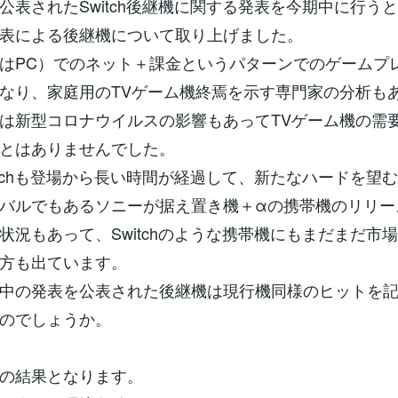
公表されたSwitch後継機に関する発表を今期中に行う
表による後継機について取り上げました。
はPC）でのネット＋課金というパターンでのゲームプ
なり、家庭用のTVゲーム機終焉を示す専門家の分析も
は新型コロナウイルスの影響もあってTVゲーム機の需
とはありませんでした。
itchも登場から長い時間が経過して、新たなハードを望
バルでもあるソニーが据え置き機＋αの携帯機のリリー
状況もあって、Switchのような携帯機にもまだまだ市
方も出ています。
中の発表を公表された後継機は現行機同様のヒットを
のでしょうか。
の結果となります。