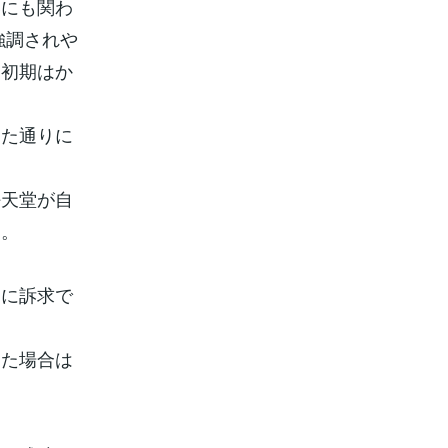
いにも関わ
強調されや
ス初期はか
した通りに
。
任天堂が自
す。
。
ちに訴求で
った場合は