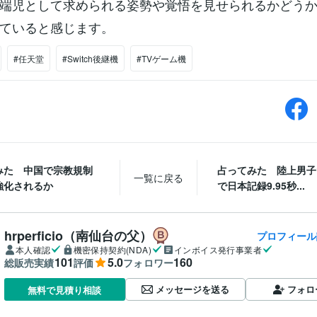
端児として求められる姿勢や覚悟を見せられるかどう
ていると感じます。
#任天堂
#Switch後継機
#TVゲーム機
みた 中国で宗教規制
占ってみた 陸上男子1
一覧に戻る
強化されるか
で日本記録9.95秒...
hrperficio（南仙台の父）
プロフィール
本人確認
機密保持契約(NDA)
インボイス発行事業者
101
5.0
160
総販売実績
評価
フォロワー
メッセージを送る
フォロ
無料で見積り相談