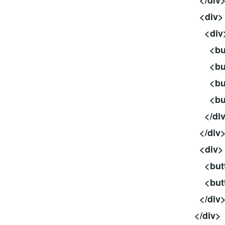
</div
<div>
<div
<button 
<button 
<button 
<button 
</div
</div
<div>
<button 
<button 
</div
</div>