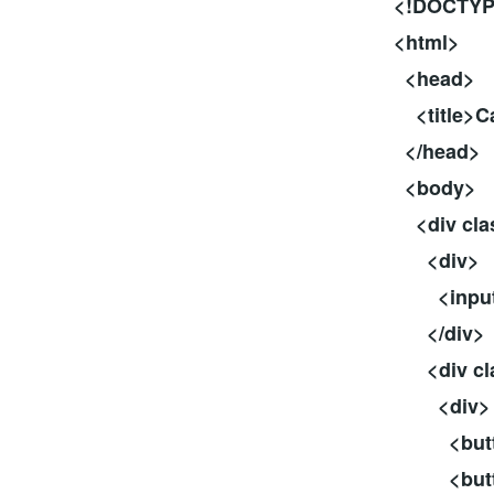
<!DOCTYP
<html>
<head>
<title>Cal
</head>
<body>
<div clas
<div>
<input cl
</div>
<div cla
<div>
<button 
<button 