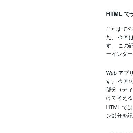
HTML 
これまでの
た。 今回
す。 この
ーインター
Web ア
す。 今回
部分（ディ
けて考える
HTML で
ン部分を記