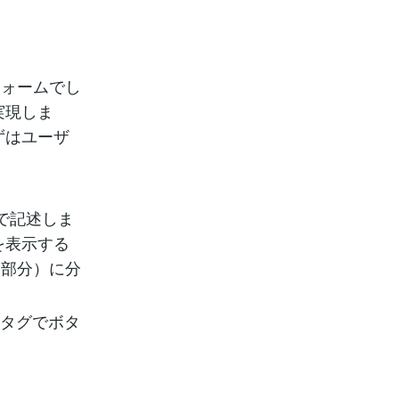
フォームでし
実現しま
ずはユーザ
 で記述しま
を表示する
ン部分）に分
」のタグでボタ