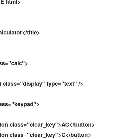
E html>
culator</title>
s="calc">
ass="display" type="text" />
ss="keypad">
class="clear_key">AC</button>
class="clear_key">C</button>