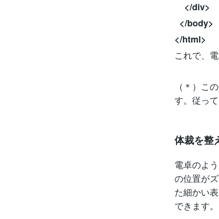
</div>
</body>
</html>
これで、電
（＊）この
す。従って
体裁を整
電卓のよう
の位置がズ
た細かい表
できます。