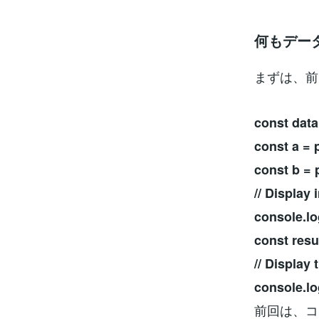
何もデー
まずは、前
const data
const a = p
const b = 
// Display
console.lo
const resul
// Display 
console.lo
前回は、コ