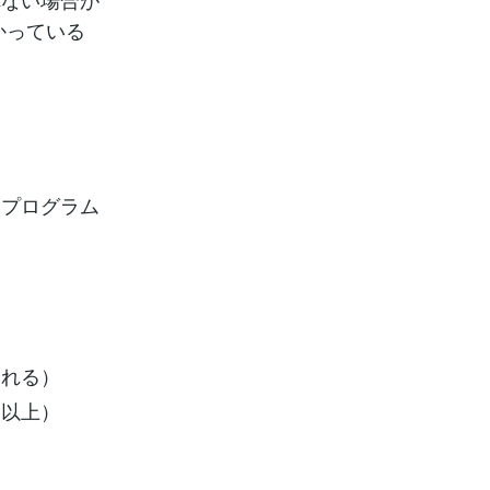
かっている
なプログラム
される）
つ以上）