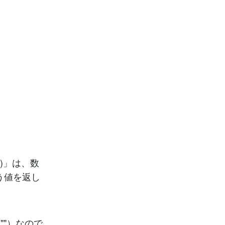
()」は、数
言う値を返し
"）なので