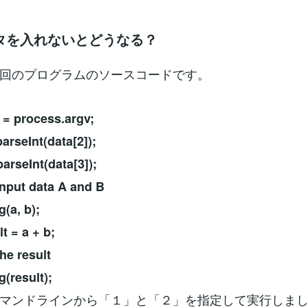
タを入れないとどうなる？
回のプログラムのソースコードです。
 = process.argv;
arseInt(data[2]);
parseInt(data[3]);
 input data A and B
g(a, b);
t = a + b;
the result
g(result);
マンドラインから「１」と「２」を指定して実行しま