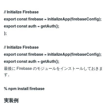
// Initialize Firebase
export const firebase = initializeApp(firebaseConfig);
export const auth = getAuth();
};
// Initialize Firebase
export const firebase = initializeApp(firebaseConfig);
export const auth = getAuth();
最後に Firebase のモジュールをインストールしておきま
す。
% npm install firebase
実装例