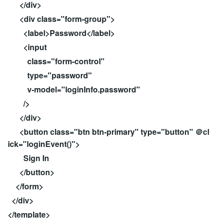
</div>
<div class="form-group">
<label>Password</label>
<input
class="form-control"
type="password"
v-model="loginInfo.password"
/>
</div>
<button class="btn btn-primary" type="button" ＠cl
ick="loginEvent()">
Sign In
</button>
</form>
</div>
</template>