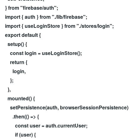
} from "firebase/auth";
import { auth } from "./lib/firebase";
import { useLoginStore } from "./stores/login";
export default {
setup() {
const login = useLoginStore();
return {
login,
};
},
mounted() {
setPersistence(auth, browserSessionPersistence)
.then(() => {
const user = auth.currentUser;
if (user) {