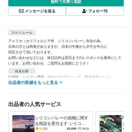
無料で見積り相談
メッセージを送る
フォロー
76
スケジュール
アメリカ（カリフォルニア州　シリコンバレー）在住の為、

日本の方とは時差がありますが、日本の午後から夕方を中心に

対応させて頂いております。

お問い合わせなどには、休日以外は翌日までのレスポンスを基本にして
います。お問い合わせ、ご質問もお気軽にどうぞ！
得意分野
IT相談・システム開発
Webプログラミング、開発支援ツール
出品者の実績をもっと見る
システム設計
Webプログラミング
プリント基板設計
開発支援ツール開発
ASIC設計
オンラインビジネス支
ファームウエア
基板レイアウト
組み込みシステム
学習指導・資格・キャリア相談
海外留学、海外就職、語学学習
シリコンバレー
システム開発
ハードウエア開発
ソフトウエア開発
出品者の人気サービス
プログラムマネージメ
語学学習
海外就職
海外留学
海外面接
海外履歴書
シリコンバレーの就職に関す
PC
る相談を受付ます シリコン
ます
バレーの就職事情に関する情
豊富
5.0
(3)
20,000
円
/60分
5.0