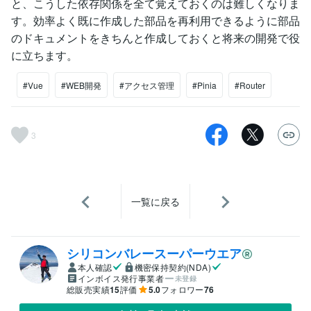
と、こうした依存関係を全て覚えておくのは難しくなりま
す。効率よく既に作成した部品を再利用できるように部品
のドキュメントをきちんと作成しておくと将来の開発で役
に立ちます。
#Vue
#WEB開発
#アクセス管理
#Pinia
#Router
3
一覧に戻る
シリコンバレースーパーウエア
本人確認
機密保持契約(NDA)
インボイス発行事業者
未登録
総販売実績
15
評価
5.0
フォロワー
76