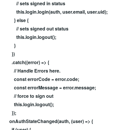
// sets signed in status
this.login.login(auth, user.email, user.uid);
} else {
// sets signed out status
this.login.logout();
}
})
.catch((error) => {
// Handle Errors here.
const errorCode = error.code;
const errorMessage = error.message;
// force to sign out
this.login.logout();
});
onAuthStateChanged(auth, (user) => {
if (user) {