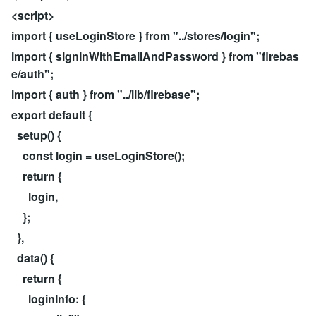
<script>
import { useLoginStore } from "../stores/login";
import { signInWithEmailAndPassword } from "firebas
e/auth";
import { auth } from "../lib/firebase";
export default {
setup() {
const login = useLoginStore();
return {
login,
};
},
data() {
return {
loginInfo: {