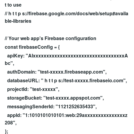
t to use
// h t t p s://firebase.google.com/docs/web/setup#availa
ble-libraries
// Your web app's Firebase configuration
const firebaseConfig = {
apiKey: "AIxxxxxxxxxxxxxxxxxxxxxxxxxxxxxxxxxxA
bc",
authDomain: "test-xxxxx.firebaseapp.com",
databaseURL: " h t t p s://test-xxxxx.firebaseio.com",
projectId: "test-xxxxx",
storageBucket: "test-xxxxx.appspot.com",
messagingSenderId: "1121252635433",
appId: "1:1010101010101:web:29axxxxxxxxxxxxxxxz
208",
};