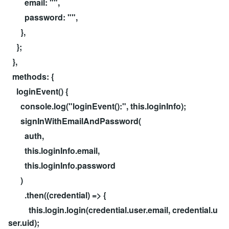
email: "",
password: "",
},
};
},
methods: {
loginEvent() {
console.log("loginEvent():", this.loginInfo);
signInWithEmailAndPassword(
auth,
this.loginInfo.email,
this.loginInfo.password
)
.then((credential) => {
this.login.login(credential.user.email, credential.u
ser.uid);