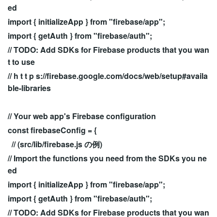
ed
import { initializeApp } from "firebase/app";
import { getAuth } from "firebase/auth";
// TODO: Add SDKs for Firebase products that you wan
t to use
// h t t p s://firebase.google.com/docs/web/setup#availa
ble-libraries
// Your web app's Firebase configuration
const firebaseConfig = {
// (src/lib/firebase.js の例)
// Import the functions you need from the SDKs you ne
ed
import { initializeApp } from "firebase/app";
import { getAuth } from "firebase/auth";
// TODO: Add SDKs for Firebase products that you wan