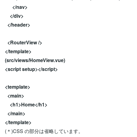
</nav>
</div>
</header>
<RouterView />
</template>
(src/views/HomeView.vue)
<script setup></script>
<template>
<main>
<h1>Home</h1>
</main>
</template>
(＊)CSS の部分は省略しています。