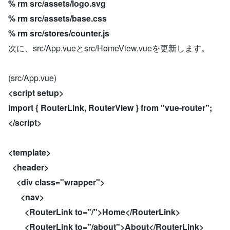
% rm src/assets/logo.svg
% rm src/assets/base.css
% rm src/stores/counter.js
次に、src/App.vueとsrc/HomeView.vueを更新します。
(src/App.vue)
<script setup>
import { RouterLink, RouterView } from "vue-router";
</script>
<template>
<header>
<div class="wrapper">
<nav>
<RouterLink to="/">Home</RouterLink>
<RouterLink to="/about">About</RouterLink>