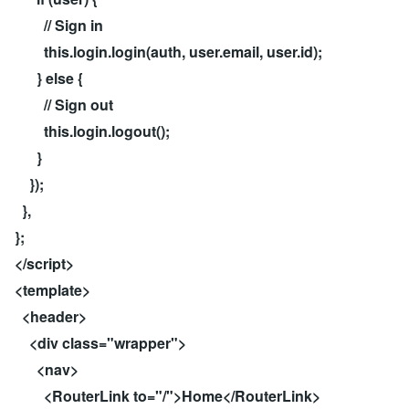
// Sign in
this.login.login(auth, user.email, user.id);
} else {
// Sign out
this.login.logout();
}
});
},
};
</script>
<template>
<header>
<div class="wrapper">
<nav>
<RouterLink to="/">Home</RouterLink>