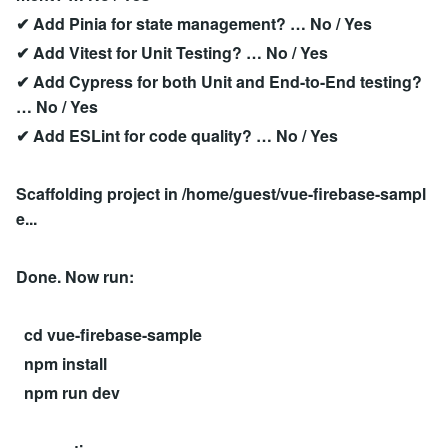
✔ Add Pinia for state management? … No / Yes
✔ Add Vitest for Unit Testing? … No / Yes
✔ Add Cypress for both Unit and End-to-End testing?
… No / Yes
✔ Add ESLint for code quality? … No / Yes
Scaffolding project in /home/guest/vue-firebase-sampl
e...
Done. Now run:
cd vue-firebase-sample
npm install
npm run dev