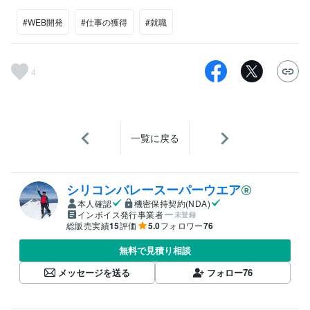
#WEB開発
#仕事の獲得
#就職
4
一覧に戻る
シリコンバレースーパーウエア
本人確認
機密保持契約(NDA)
インボイス発行事業者
未登録
総販売実績
15
評価
5.0
フォロワー
76
無料で見積り相談
メッセージを送る
フォロー
76