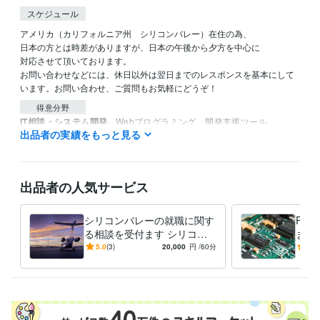
スケジュール
アメリカ（カリフォルニア州　シリコンバレー）在住の為、

日本の方とは時差がありますが、日本の午後から夕方を中心に

対応させて頂いております。

お問い合わせなどには、休日以外は翌日までのレスポンスを基本にして
います。お問い合わせ、ご質問もお気軽にどうぞ！
得意分野
IT相談・システム開発
Webプログラミング、開発支援ツール
出品者の実績をもっと見る
システム設計
Webプログラミング
プリント基板設計
開発支援ツール開発
ASIC設計
オンラインビジネス支
ファームウエア
基板レイアウト
組み込みシステム
学習指導・資格・キャリア相談
海外留学、海外就職、語学学習
シリコンバレー
システム開発
ハードウエア開発
ソフトウエア開発
出品者の人気サービス
プログラムマネージメ
語学学習
海外就職
海外留学
海外面接
海外履歴書
シリコンバレーの就職に関す
PC
る相談を受付ます シリコン
ます
バレーの就職事情に関する情
豊富
5.0
(3)
20,000
円
/60分
5.0
報を提供します
対応