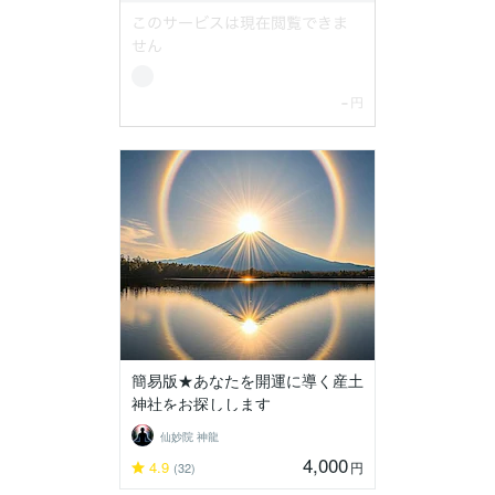
簡易版★あなたを開運に導く産土
神社をお探しします
仙妙院 神龍
4,000
4.9
円
(32)