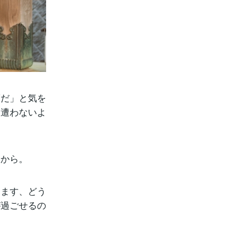
頃だ」と気を
も遭わないよ
すから。
します、どう
が過ごせるの