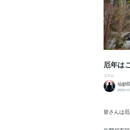
厄年は
コラム
仙妙院
2023/12/
皆さんは厄