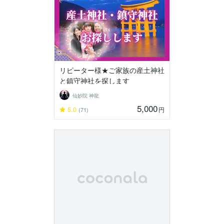
リピーター様★ご家族の産土神社
と鎮守神社を探します
仙妙院 神龍
5,000
5.0
円
(71)