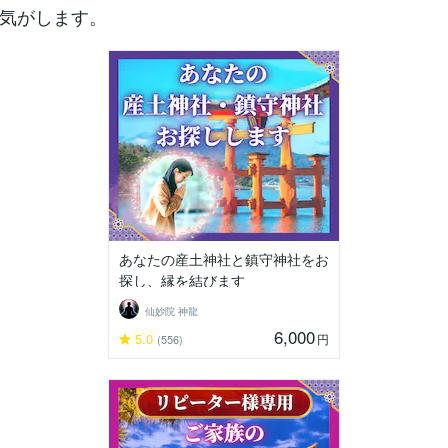
気がします。
あなたの産土神社と鎮守神社をお
探し、縁を結びます
仙妙院 神龍
6,000
5.0
円
(556)