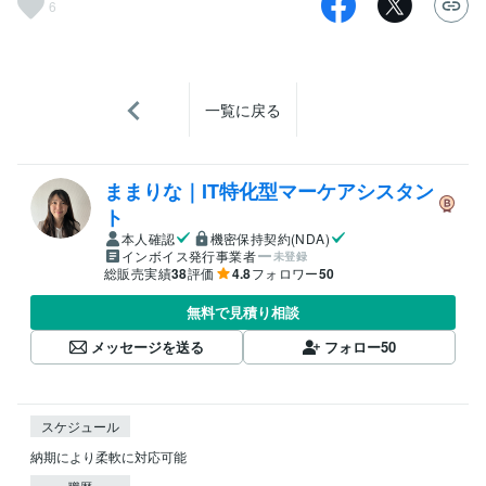
6
一覧に戻る
ままりな｜IT特化型マーケアシスタン
ト
本人確認
機密保持契約(NDA)
インボイス発行事業者
未登録
総販売実績
38
評価
4.8
フォロワー
50
無料で見積り相談
メッセージを送る
フォロー
50
スケジュール
納期により柔軟に対応可能
職歴