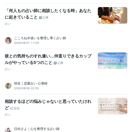
「何人もの占い師に相談したくなる時」あなた
に起きていること
記事
占い
こころね＠迷いを整理し導く占い師
2026/08/07 17:09
彼との気持ちのすれ違い…仲直りできるカップ
ルがやっている5つのこと
記事
占い
咲良｜恋愛占い 心導師
2026/08/06 22:50
相談するほどの悩みじゃないと思っていたけれ
ど
告知
占い
日向さよ｜心を整理する占い師