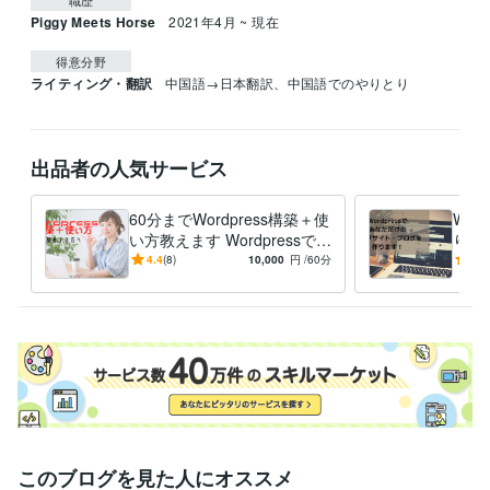
Piggy Meets Horse
2021年4月 ~ 現在
得意分野
ライティング・翻訳
中国語→日本翻訳、中国語でのやりとり
出品者の人気サービス
60分までWordpress構築＋使
Wor
い方教えます Wordpressでブ
りま
ログ·ホームページを作ろ
ウェ
4.4
(8)
10,000
円
/60分
5.0
う！
へ
このブログを見た人にオススメ