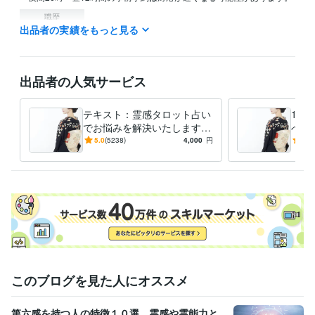
職歴
出品者の実績をもっと見る
六本木 高級キャバクラ
2003年12月 ~ 2010年12月
銀座 高級クラブ ママ
2011年12月 ~ 2019年12月
得意分野
出品者の人気サービス
占い
霊感タロット占い(恋愛、仕事、人間関係)
恋愛、タロット占い、
悩み相談・カウンセリング
お悩み相談(どんなお話でも構いません)
テキスト：霊感タロット占い
1ヶ
恋愛 人間関係
でお悩みを解決いたします
べき
【文字数制限なし】恋愛/仕
今月
5.0
(5238)
4,000
円
5.0
事/人間関係なんでもご相談
き最
下さい。
このブログを見た人にオススメ
第六感を持つ人の特徴１０選。霊感や霊能力と