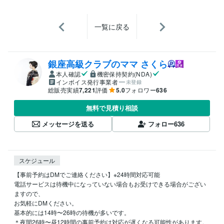
一覧に戻る
銀座高級クラブのママ さくら
本人確認
機密保持契約(NDA)
インボイス発行事業者
未登録
総販売実績
7,221
評価
5.0
フォロワー
636
無料で見積り相談
メッセージを送る
フォロー
636
スケジュール
【事前予約はDMでご連絡ください】※24時間対応可能

電話サービスは待機中になっていない場合もお受けできる場合がござい
ますので、

お気軽にDMください。

基本的には14時〜26時の待機が多いです。

＊夜間26時〜昼12時間の事前予約は対応が遅くなる可能性があります。