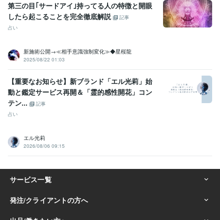
第三の目｢サードアイ｣持ってる人の特徴と開眼
したら起こることを完全徹底解説
記事
占い
新施術公開→≪相手意識強制変化≫◆星桜龍
2025/08/22 01:03
【重要なお知らせ】新ブランド「エル光莉」始
動と鑑定サービス再開＆「霊的感性開花」コン
テン...
記事
占い
エル光莉
2026/08/06 09:15