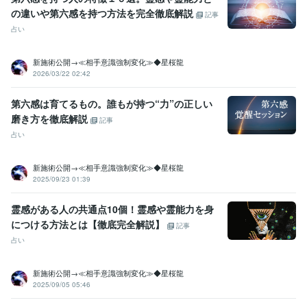
の違いや第六感を持つ方法を完全徹底解説
記事
占い
新施術公開→≪相手意識強制変化≫◆星桜龍
2026/03/22 02:42
第六感は育てるもの。誰もが持つ“力”の正しい
磨き方を徹底解説
記事
占い
新施術公開→≪相手意識強制変化≫◆星桜龍
2025/09/23 01:39
霊感がある人の共通点10個！霊感や霊能力を身
につける方法とは【徹底完全解説】
記事
占い
新施術公開→≪相手意識強制変化≫◆星桜龍
2025/09/05 05:46