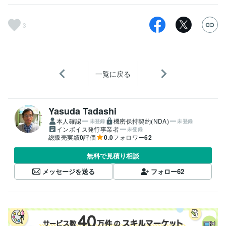
3
一覧に戻る
Yasuda Tadashi
本人確認
機密保持契約(NDA)
未登録
未登録
インボイス発行事業者
未登録
総販売実績
0
評価
0.0
フォロワー
62
無料で見積り相談
メッセージを送る
フォロー
62