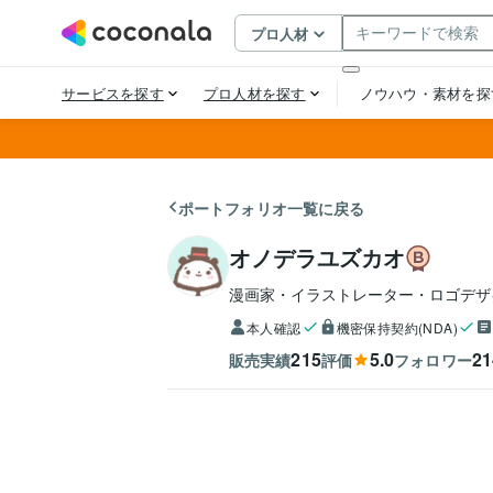
ポートフォリオ一覧に戻る
オノデラユズカオ
漫画家・イラストレーター・ロゴデザ
本人確認
機密保持契約(NDA)
215
5.0
21
販売実績
評価
フォロワー