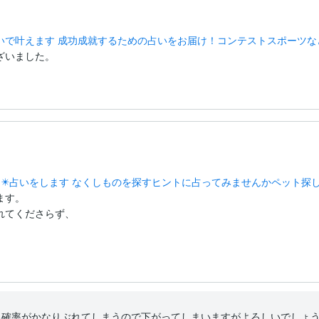
いで叶えます 成功成就するための占いをお届け！コンテストスポーツな
ざいました。
物✴️占いをします なくしものを探すヒントに占ってみませんかペット探
す。

てくださらず、

る確率がかなりぶれてしまうので下がってしまいますがよろしいでしょ