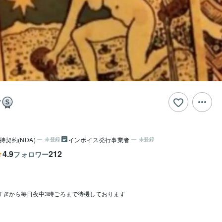
ヤ
持契約(NDA)
インボイス発行事業者
未登録
未登録
4.9
212
フォロワー
すぎから毎日夜中3時ごろまで待機しております