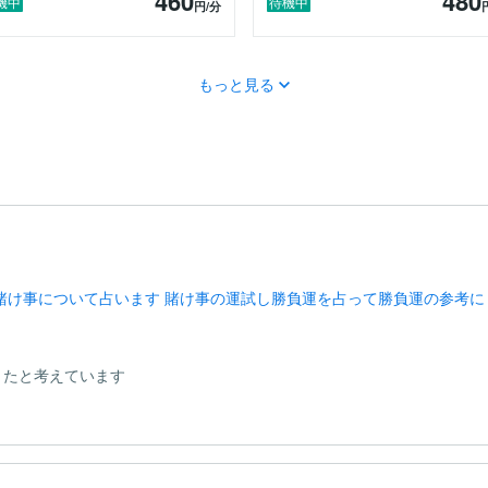
460
480
機中
待機中
円
/分
もっと見る
賭け事について占います 賭け事の運試し勝負運を占って勝負運の参考に
ったと考えています