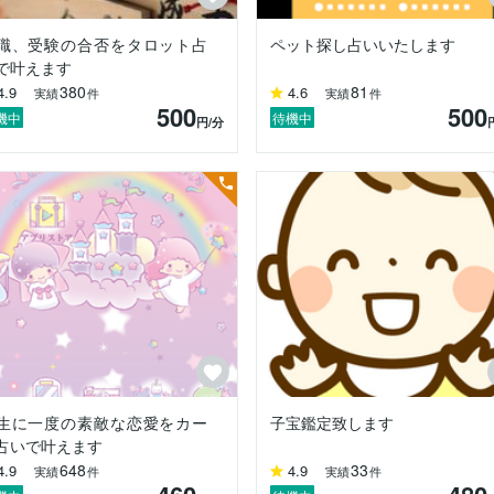
職、受験の合否をタロット占
ペット探し占いいたします
で叶えます
380
81
4.9
4.6
実績
件
実績
件
500
500
機中
待機中
円
/分
生に一度の素敵な恋愛をカー
子宝鑑定致します
占いで叶えます
648
33
4.9
4.9
実績
件
実績
件