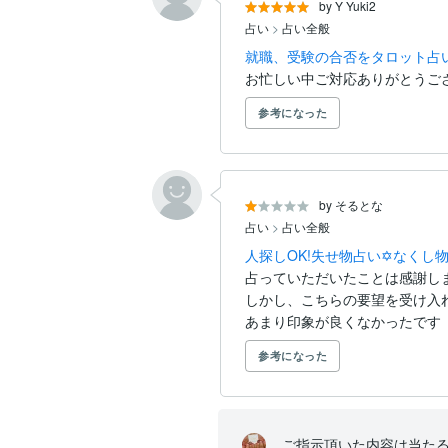
by Y Yuki2
占い
>
占い全般
就職、受験の合否をタロット占
お忙しい中ご対応ありがとうご
参考になった
by そるとな
占い
>
占い全般
人探しOK!失せ物占い✡なくし
占っていただいたことは感謝しま
しかし、こちらの要望を受け入れ
あまり印象が良くなかったです
参考になった
ご指示頂いた内容は当た