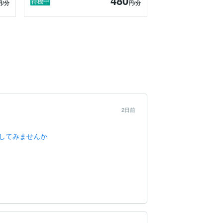
480
待機中
円
/分
円
/分
2日前
してみませんか