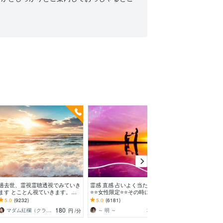
過去世、霊視霊聴透視でみていき
霊感 直感 占いよく当たります
本格霊視 魔術
ます とことん視ていきます。霊
⭐️⭐️女性限定⭐️⭐️その時に必要な占
れた真実を霊視
視霊聴などいろいろな角度で
術で鑑定致します
た不安、人間関
5.0
(9232)
5.0
(6181)
5.0
(965)
その原因を解明
180
320
マダム紅欄（クラン）
～ 明 ～
マジュラム
円
/分
円
/分