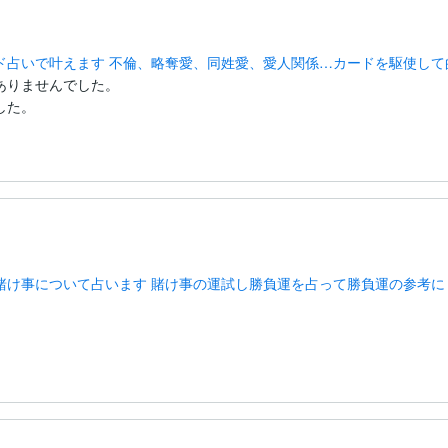
ド占いで叶えます 不倫、略奪愛、同姓愛、愛人関係…カードを駆使して
りませんでした。

した。
賭け事について占います 賭け事の運試し勝負運を占って勝負運の参考に