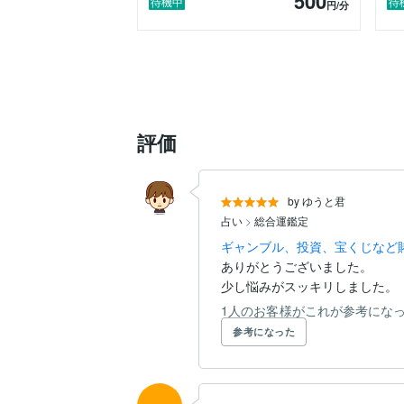
500
待機中
待
円
/分
評価
by ゆうと君
占い
>
総合運鑑定
ギャンブル、投資、宝くじなど
ありがとうございました。

少し悩みがスッキリしました。
1人のお客様がこれが参考にな
参考になった