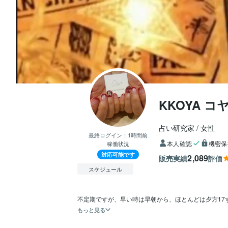
KKOYA コ
占い研究家
女性
最終ログイン：
1時間前
本人確認
機密保
稼働状況
対応可能です
2,089
販売実績
評価
スケジュール
不定期ですが、早い時は早朝から、ほとんどは夕方17
もっと見る