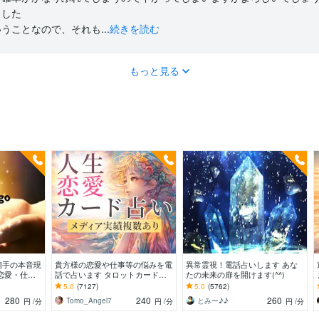
した

うことなので、それも...
続きを読む
もっと見る
相手の本音現
貴方様の恋愛や仕事等の悩みを電
異常霊視！電話占いします あな
恋愛・仕
話で占います タロットカード、
たの未来の扉を開けます(^^)
の本質を見抜
オラクルカード、ルノルマンカー
5.0
(7127)
5.0
(5762)
ドを使用します
280
240
260
Tomo_Angel7
とみー♪♪
円
/分
円
/分
円
/分