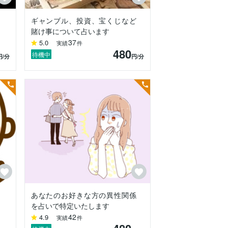
ギャンブル、投資、宝くじなど
賭け事について占います
37
5.0
実績
件
480
待機中
円
/分
円
/分
あなたのお好きな方の異性関係
を占いで特定いたします
42
4.9
実績
件