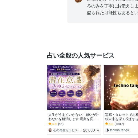
ろのみを丁寧にお伝えしま
盗られた可能性もあるとい
占い全般の人気サービス
人生がうまくいかない、願いが叶
霊感・タロットでお
わないを解消します 現実を変え
状未来を深く視ます 
るために努力したのに、自力では
事・家族・人間関係
4.8
(56)
5.0
(7637)
もう無理と感じている
きスピード解決へ
20,000
心の再生セラピスト YASUKO
techno tango
円