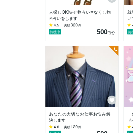
人探しOK!失せ物占い✡なくし物
就
✴️占いをします
い
320
4.5
実績
件
500
待機中
待
円
/分
あなたの大切なお仕事お悩み解
一
決します
ド
129
4.6
実績
件