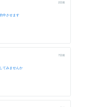
2日前
的中させます
7日前
してみませんか