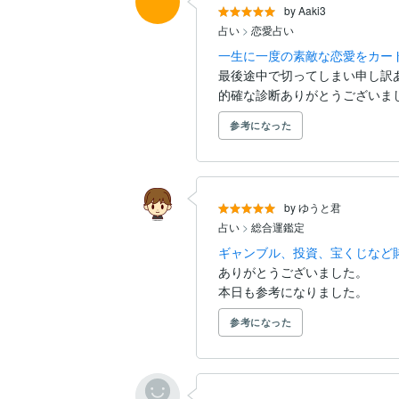
by Aaki3
占い
>
恋愛占い
一生に一度の素敵な恋愛をカー
最後途中で切ってしまい申し訳あ
的確な診断ありがとうございま
参考になった
by ゆうと君
占い
>
総合運鑑定
ギャンブル、投資、宝くじなど
ありがとうございました。

本日も参考になりました。
参考になった