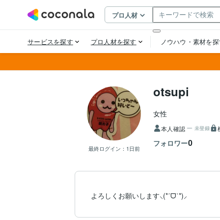
otsupi
女性
本人確認
未登録
0
フォロワー
最終ログイン：
1日前
よろしくお願いします⸜(*ˊᗜˋ*)⸝