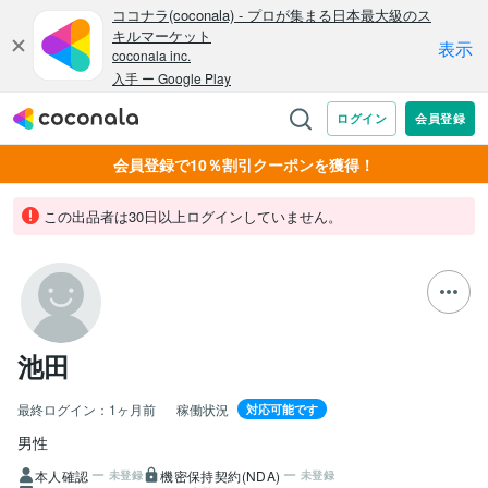
会員登録で10％割引クーポンを獲得！
この出品者は30日以上ログインしていません。
池田
最終ログイン：
1ヶ月前
稼働状況
対応可能です
男性
本人確認
機密保持契約(NDA)
未登録
未登録