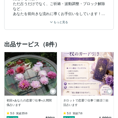
ただ占うだけでなく、ご祈祷・波動調整・ブロック解除
など、

あなたを前向きな流れに導くお手伝いをしています！

もっと見る
⭐︎ 鑑定スタイル

•	ご相談内容に合わせて、一番合った占術を選びす

出品サービス（8件）
•波動を読み、今あなたに必要な「心のメッセージ」を
お届けします

・タロットがメインですが、ご希望があれば変更も可能
です

⸻

⭐︎ 使用占術

•	タロットカード

•	オラクルカード

初回⭐︎あなたの恋愛♡仕事⭐︎人間関
タロットで恋愛♡仕事♡婚活♡妊
•	霊視

係占います
活占います
•	ご祈祷・ブロック解除(縁結び含む)

•	オーラ鑑定

5.0
35
5.0
7
実績
件
実績
件
500
1,000