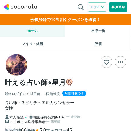
会員登録で10％割引クーポンを獲得！
ホーム
出品一覧
スキル・経歴
評価
叶える占い師⭐︎星月
最終ログイン：
13日前
稼働状況
対応可能です
占い師・スピリチュアルカウンセラー
女性
本人確認
機密保持契約(NDA)
未登録
インボイス発行事業者
未登録
66
5.0
45
販売実績
評価
フォロワー