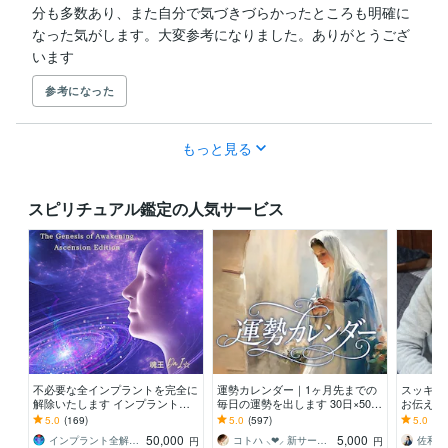
分も多数あり、また自分で気づきづらかったところも明確に
なった気がします。大変参考になりました。ありがとうござ
います
参考になった
もっと見る
スピリチュアル鑑定の人気サービス
不必要な全インプラントを完全に
運勢カレンダー｜1ヶ月先までの
スッキリ
解除いたします インプラント全
毎日の運勢を出します 30日×500
お伝え致
解除創始者 × 魂の解放・カルマ浄
字のおよそ1万5千文字で細かく詳
間関係、
5.0
(169)
5.0
(597)
5.0
(10
化・能力開花
細に記します
持ち等◎
50,000
5,000
インプラント全解除創始者｜魂王DaI⭐︎
コトハ ⸜❤︎⸝ 新サービス提供開始✨️
円
円