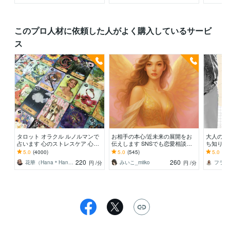
このプロ人材に依頼した人がよく購入しているサービ
ス
タロット オラクル ルノルマンで
お相手の本心/近未来の展開をお
大人の恋
占います 心のストレスケア 心理
伝えします SNSでも恋愛相談解
ち知りた
学と占いの融合
決実績多数/曖昧な状況もお任せ
ットであ
5.0
(4000)
5.0
(545)
5.0
(45
ください！
深掘りい
220
260
花華（Hana＊Hana）
みいこ_miiko
円
/分
円
/分