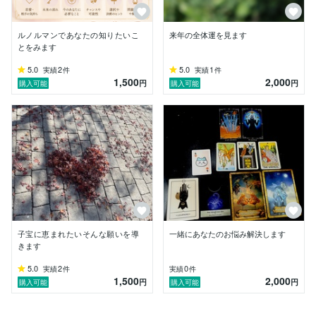
3.	占い師は魔法使いではありません。

　叶えることを「保証」するものではないことをご理解
ください。

ルノルマンであなたの知りたいこ
来年の全体運を見ます
4.	固定概念はお控えください。

とをみます
　相手の気持ちは「相手の心の中」にあるものです。想
5.0
2
5.0
1
実績
件
実績
件
像と違う結果でも、まずは受け取ってみてください。

1,500
2,000
円
円
購入可能
購入可能
5.	意思疎通のため、ある程度のポイント・情報提供
が必要です。

　情報が不足している場合、正確な鑑定が難しくなるこ
とがあります

⸻

⭐︎最後に

子宝に恵まれたいそんな願いを導
一緒にあなたのお悩み解決します
あなたの「運命」は、あなたの手で変えられます。

きます
心の声を大切にしながら、一緒に前へ進んでいきましょ
う
5.0
2
0
実績
件
実績
件
1,500
2,000
円
円
購入可能
購入可能