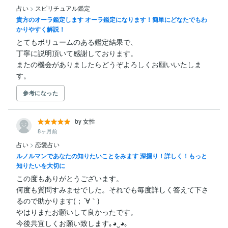
占い
>
スピリチュアル鑑定
貴方のオーラ鑑定します オーラ鑑定になります！簡単にどなたでもわ
かりやすく解説！
とてもボリュームのある鑑定結果で、

丁寧に説明頂いて感謝しております。

またの機会がありましたらどうぞよろしくお願いいたしま
す。
参考になった
by 女性
8ヶ月前
占い
>
恋愛占い
ルノルマンであなたの知りたいことをみます 深掘り！詳しく！もっと
知りたいを大切に
この度もありがとうございます。

何度も質問すみませでした。それでも毎度詳しく答えて下さ
るので助かります(；´∀｀)

やはりまたお願いして良かったです。

今後共宜しくお願い致します｡⁠◕⁠‿⁠◕⁠｡