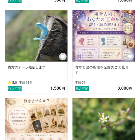
円
円
購入可能
購入可能
⭐︎ ご相談例

	•	相手の気持ち・状況が知りたい

	•	復縁・不倫など難しい恋愛

	•	お仕事の縁や転職の流れ

	•	妊活や家族に関すること

	•	心のモヤモヤを整理したい

⭐︎星月からみなさまへ

はじめての方もご安心ください！

貴方のオーラ鑑定します
貴方と彼の相性を全部丸ごと見ま
不安を軽くして、「星月先生にお願いしてよかった」と
す
思えるような鑑定を目指しています。

5.0
19
0
実績
件
実績
件
1,500
3,000
円
円
購入可能
購入可能
一人ひとりの頑張りに寄り添いながら、

「ご縁」「波動」「運の流れ」を整え、あなたに必要な
気づきをお伝えします。

⭐︎ご注意ください（大切にお読みください）

1.	悪い結果もお伝えします。

　前向きに受け止められる方のみご依頼ください。

2.	不倫・略奪には“返し”が来ることがあります。

　対処法はお伝えしますが、リスクをご理解ください。
