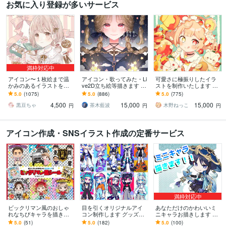
お気に入り登録が多いサービス
満枠対応中
アイコン〜１枚絵まで温
アイコン・歌ってみた・Li
可愛さに極振りしたイラ
かみのあるイラストを描
ve2D立ち絵等描きます ち
ストを制作いたします ★
きます ★ココナラ自体が
びキャラや配信用イラス
商用利用＆二次利用込
5.0
(1075)
5.0
(886)
5.0
(775)
初めての方も、お気軽に
ト等、幅広く制作してい
み！ミニキャラは小物２
4,500
15,000
15,000
ご相談ください♪★
ます！
点まで無料！★
黒豆ちゃ
茶木藍波
木野ねっこ
円
円
円
アイコン作成・SNSイラスト作成の定番サービス
満枠対応中
ビックリマン風のおしゃ
目を引くオリジナルアイ
あなただけのかわいいミ
れなちびキャラを描きま
コン制作します グッズ制
ニキャラお描きします 好
す シール化してお届けも
作用イラストやキャラク
きなポーズ、服装、表情
5.0
(51)
5.0
(182)
5.0
(100)