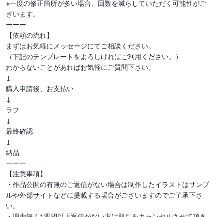
※一度の修正箇所が多い場合、回数を減らしていただく可能性がご
ざいます。

ーーー

【依頼の流れ】

まずはお気軽にメッセージにてご相談ください。

（下記のテンプレートをよろしければご利用ください。）

わからないことがあればお気軽にご質問下さい。

↓

購入申請後、お支払い

↓

ラフ

↓

最終確認

↓

納品

ーーー

【注意事項】

・作品公開の有無のご返信がない場合は制作したイラストはサンプ
ルや外部サイトなどに提載する場合がございますのでご了承下さ
い。

・理由無く1週間以上返信がない方は取引をキャンセルさせて頂き