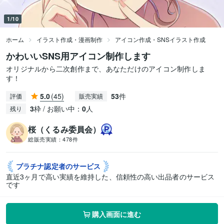
1/10
ホーム
イラスト作成・漫画制作
アイコン作成・SNSイラスト作成
かわいいSNS用アイコン制作します
オリジナルから二次創作まで、あなただけのアイコン制作しま
す！
5.0
(45)
53
件
評価
販売実績
3
枠 / お願い中：
0
人
残り
桜（くるみ委員会）
総販売実績：
478件
プラチナ認定者の
サービス
直近3ヶ月で高い実績を維持した、信頼性の高い出品者のサービス
です
購入画面に進む