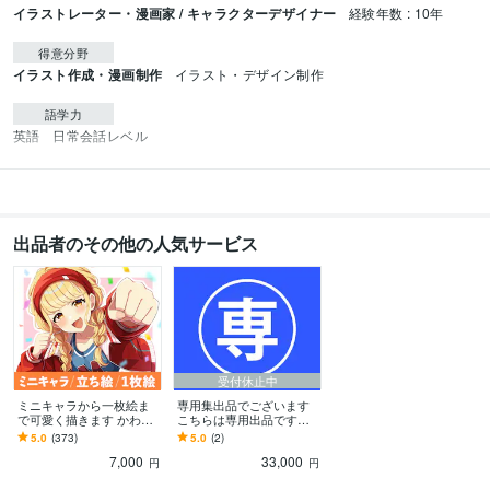
イラストレーター・漫画家 / キャラクターデザイナー
経験年数 : 10年
得意分野
イラスト作成・漫画制作
イラスト・デザイン制作
語学力
英語
日常会話レベル
出品者のその他の人気サービス
受付休止中
ミニキャラから一枚絵ま
専用集出品でございます
で可愛く描きます かわい
こちらは専用出品です。
く華やかな女の子イラス
ご対象者様以外のご購入
5.0
(373)
5.0
(2)
トが得意です。
はできません。
7,000
33,000
円
円