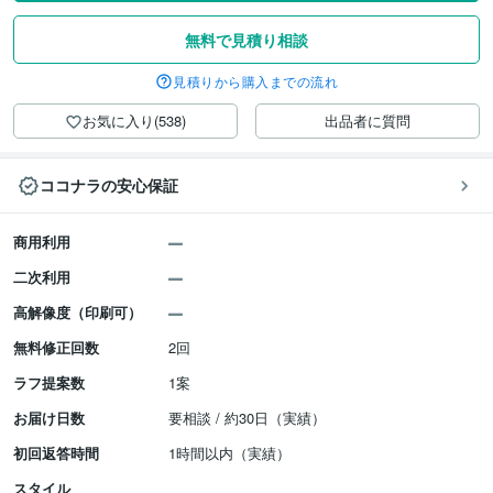
無料で見積り相談
見積りから購入までの流れ
お気に入り(538)
出品者に質問
ココナラの安心保証
商用利用
二次利用
高解像度（印刷可）
無料修正回数
2回
ラフ提案数
1案
お届け日数
要相談 / 約30日（実績）
初回返答時間
1時間以内（実績）
スタイル