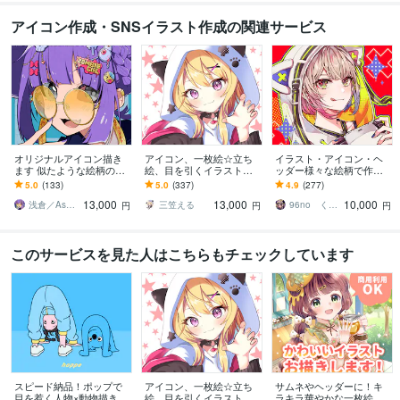
アイコン作成・SNSイラスト作成の関連サービス
オリジナルアイコン描き
アイコン、一枚絵☆立ち
イラスト・アイコン・ヘ
ます 似たような絵柄のア
絵、目を引くイラスト描
ッダー様々な絵柄で作成
イコンは嫌だなぁ…と思
きます イリアム、サム
します 商用可！似顔絵・
5.0
(133)
5.0
(337)
4.9
(277)
いませんか？
ネ、live2D、YouTube、歌
ブログ・インスタ・動画
13,000
13,000
10,000
ってみたも
配信サムネ等用途様々！
浅倉／Asakura
三笠える
96no くろの
円
円
円
このサービスを見た人はこちらもチェックしています
スピード納品！ポップで
アイコン、一枚絵☆立ち
サムネやヘッダーに！キ
目を惹く人物×動物描きま
絵、目を引くイラスト描
ラキラ華やかな一枚絵描