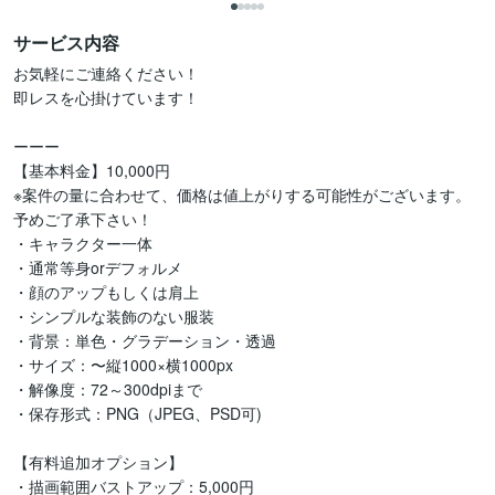
サービス内容
お気軽にご連絡ください！

即レスを心掛けています！

ーーー

【基本料金】10,000円

※案件の量に合わせて、価格は値上がりする可能性がございます。
予めご了承下さい！

・キャラクター一体

・通常等身orデフォルメ

・顔のアップもしくは肩上

・シンプルな装飾のない服装

・背景：単色・グラデーション・透過

・サイズ：〜縦1000×横1000px

・解像度：72～300dpiまで

・保存形式：PNG（JPEG、PSD可)

【有料追加オプション】

・描画範囲バストアップ：5,000円
