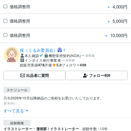
＋
4,000円
価格調整用
＋
5,000円
価格調整用
＋
10,000円
価格調整用
桜（くるみ委員会）
本人確認
機密保持契約(NDA)
未登録
インボイス発行事業者
未登録
総販売実績
478
評価
5.0
フォロワー
409
出品者に質問
フォロー
409
スケジュール
只今2026年10月以降納品のご依頼をお受けいたしております。

基本的に...
すべて見る
経験職種
イラストレーター・漫画家 / イラストレーター
経験年数 : 10年