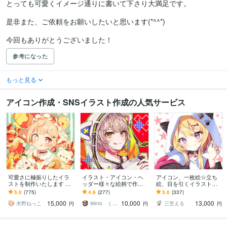
とっても可愛くイメージ通りに書いて下さり大満足です。

是非また、ご依頼をお願いしたいと思います(*^^*)

今回もありがとうございました！
参考になった
もっと見る
アイコン作成・SNSイラスト作成の人気サービス
可愛さに極振りしたイラ
イラスト・アイコン・ヘ
アイコン、一枚絵☆立ち
ストを制作いたします ★
ッダー様々な絵柄で作成
絵、目を引くイラスト描
商用利用＆二次利用込
します 商用可！似顔絵・
きます イリアム、サム
5.0
(775)
4.9
(277)
5.0
(337)
み！ミニキャラは小物２
ブログ・インスタ・動画
ネ、live2D、YouTube、歌
15,000
10,000
13,000
点まで無料！★
配信サムネ等用途様々！
ってみたも
木野ねっこ
96no くろの
三笠える
円
円
円