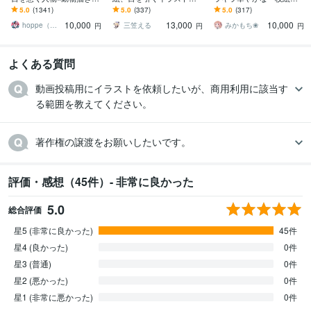
す 挿絵・動画・グッズな
きます イリアム、サム
きます 商用OK！淡くて可
5.0
(1341)
5.0
(337)
5.0
(317)
ど鮮やかな配色で個性を
ネ、live2D、YouTube、歌
愛い小物や背景、衣装の
10,000
13,000
10,000
出したい方へ
ってみたも
デザインも♪
hoppe（ほっぺ）
三笠える
みかもち❀
円
円
円
よくある質問
動画投稿用にイラストを依頼したいが、商用利用に該当す
る範囲を教えてください。
著作権の譲渡をお願いしたいです。
評価・感想（45件）- 非常に良かった
5.0
総合評価
星5 (非常に良かった)
45件
星4 (良かった)
0件
星3 (普通)
0件
星2 (悪かった)
0件
星1 (非常に悪かった)
0件