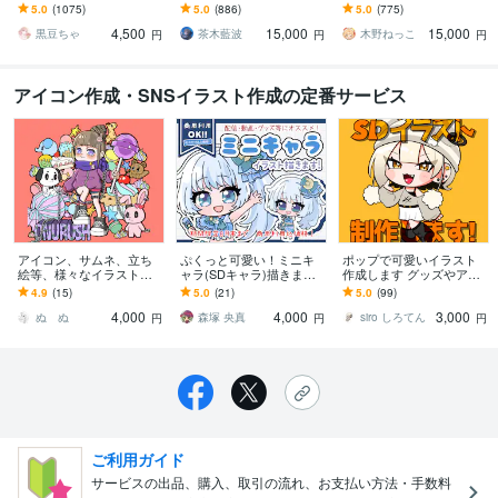
きます ★ココナラ自体が
びキャラや配信用イラス
商用利用＆二次利用込
5.0
(1075)
5.0
(886)
5.0
(775)
初めての方も、お気軽に
ト等、幅広く制作してい
み！ミニキャラは小物２
4,500
15,000
15,000
ご相談ください♪★
ます！
点まで無料！★
黒豆ちゃ
茶木藍波
木野ねっこ
円
円
円
アイコン作成・SNSイラスト作成の定番サービス
アイコン、サムネ、立ち
ぷくっと可愛い！ミニキ
ポップで可愛いイラスト
絵等、様々なイラスト描
ャラ(SDキャラ)描きます
作成します グッズやアイ
きます SNS、Vtuberさ
商用利用OK！SNS・アイ
コンとして使用できま
4.9
(15)
5.0
(21)
5.0
(99)
ん、ヘッダー、動画・配
コン・スタンプ・配信ア
す！
4,000
4,000
3,000
信、各種活動用◎
ニスタ対応！
ぬ ぬ
森塚 央真
siro しろてん
円
円
円
ご利用ガイド
サービスの出品、購入、取引の流れ、お支払い方法・手数料