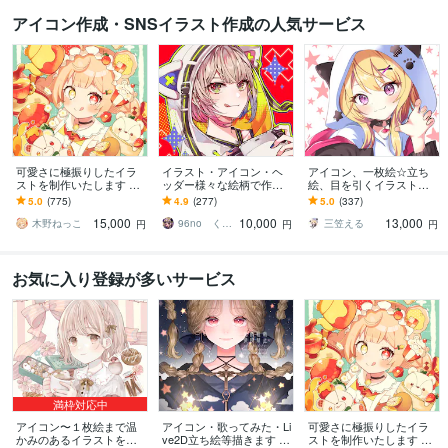
アイコン作成・SNSイラスト作成の人気サービス
可愛さに極振りしたイラ
イラスト・アイコン・ヘ
アイコン、一枚絵☆立ち
ストを制作いたします ★
ッダー様々な絵柄で作成
絵、目を引くイラスト描
商用利用＆二次利用込
します 商用可！似顔絵・
きます イリアム、サム
5.0
(775)
4.9
(277)
5.0
(337)
み！ミニキャラは小物２
ブログ・インスタ・動画
ネ、live2D、YouTube、歌
15,000
10,000
13,000
点まで無料！★
配信サムネ等用途様々！
ってみたも
木野ねっこ
96no くろの
三笠える
円
円
円
お気に入り登録が多いサービス
満枠対応中
アイコン〜１枚絵まで温
アイコン・歌ってみた・Li
可愛さに極振りしたイラ
かみのあるイラストを描
ve2D立ち絵等描きます ち
ストを制作いたします ★