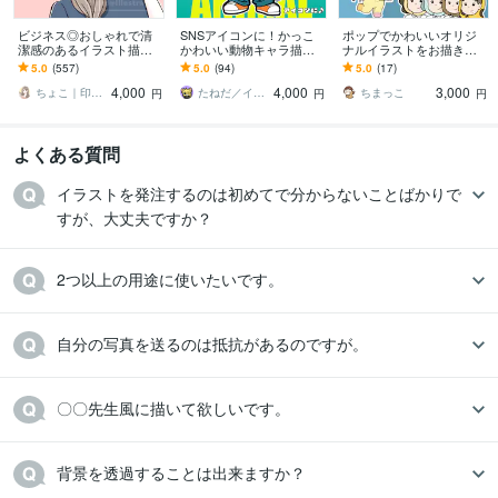
ビジネス◎おしゃれで清
SNSアイコンに！かっこ
ポップでかわいいオリジ
潔感のあるイラスト描き
かわいい動物キャラ描き
ナルイラストをお描きし
ます 大人かわいいアイコ
ます ストリート系！かっ
ます SNS・アイコン・挿
5.0
(557)
5.0
(94)
5.0
(17)
ンで信頼度UP！インス
こかわいい動物キャラ作
絵・動画用イラストにお
4,000
4,000
3,000
タ・ココナラ用に
成｜修正無制限
すすめ⭐︎
ちょこ｜印象と信頼を形にするアイコン職人
たねだ／イラストレーター
ちまっこ
円
円
円
よくある質問
イラストを発注するのは初めてで分からないことばかりで
すが、大丈夫ですか？
2つ以上の用途に使いたいです。
自分の写真を送るのは抵抗があるのですが。
〇〇先生風に描いて欲しいです。
背景を透過することは出来ますか？