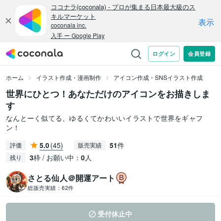
ホーム
イラスト作成・漫画制作
アイコン作成・SNSイラスト作成
世界にひとつ！あなただけのアイコンをお描きしま
す
なんとーく似てる、ゆるくてかわいいイラストで世界をギャフ
ン！
5.0
(45)
51
件
評価
販売実績
3
枠 / お願い中：
0
人
残り
さとる仙人＠開運アート
総販売実績：
62件
受付休止中