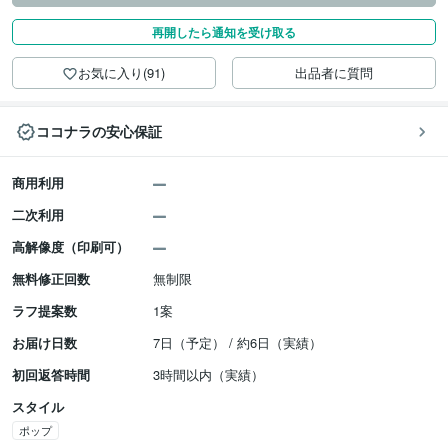
再開したら通知を受け取る
お気に入り(91)
出品者に質問
ココナラの安心保証
商用利用
二次利用
高解像度（印刷可）
無料修正回数
無制限
ラフ提案数
1案
お届け日数
7日（予定） / 約6日（実績）
初回返答時間
3時間以内（実績）
スタイル
ポップ