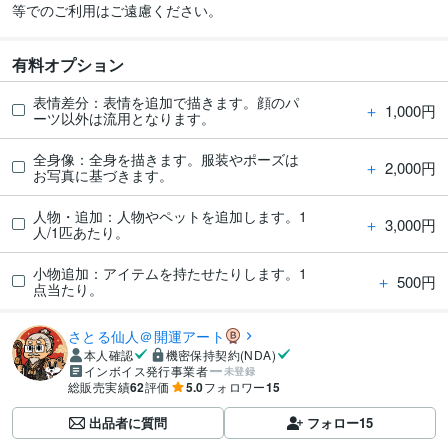
等でのご利用はご遠慮ください。
有料オプション
表情差分：表情を追加で描きます。顔のパ
＋
1,000円
ーツ以外は流用となります。
全身像：全身を描きます。服装やポーズは
＋
2,000円
お写真に基づきます。
人物・追加：人物やペットを追加します。1
＋
3,000円
人/1匹あたり。
小物追加：アイテムを持たせたりします。1
＋
500円
点当たり。
さとる仙人＠開運アート
本人確認
機密保持契約(NDA)
インボイス発行事業者
未登録
総販売実績
62
評価
5.0
フォロワー
15
出品者に質問
フォロー
15