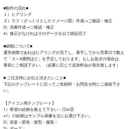
■制作の流れ■

１）ヒアリング

２）ラフ（ざっくりとしたイメージ図）作成→ご確認・修正

3）清書作成→ご確認・修正

4）修正がなければそのデータを以て納品完了

■納期について■

通常納期であればヒアリングが完了し、着手してから営業日で数え
て「３～4週間ほど」を予定しております。もしお急ぎの場合は、
事前にご相談下さい。（必要に応じて追加料金が発生致します）

■ ご注文時にお伝え頂きたいこと■

下記のテンプレートに沿ってご依頼時・お問合せ時にご連絡下さ
い。

【アイコン用テンプレート】

1）希望の絵柄を教えて下さい：①or②

※1）の絵柄はサンプル画像を元にお選び下さい。

2）容姿・髪色・髪型・服装：

3）ポーズ：
