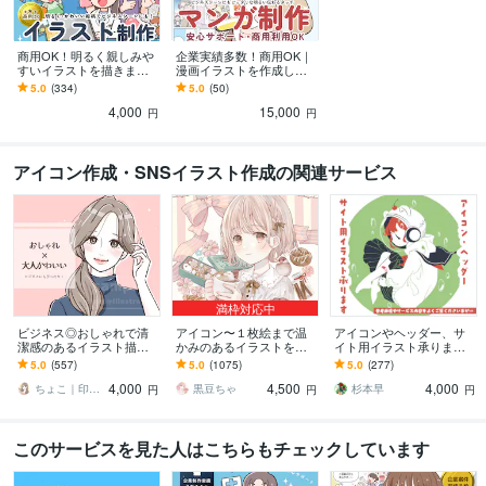
商用OK！明るく親しみや
企業実績多数！商用OK｜
すいイラストを描きます
漫画イラストを作成しま
ビジネスシーンにも！We
す 初めての依頼でも安
5.0
(334)
5.0
(50)
b・LP/医療/福祉/栄養/保育
心・明るいやさしく伝わ
4,000
15,000
など
る絵柄
円
円
アイコン作成・SNSイラスト作成の関連サービス
満枠対応中
ビジネス◎おしゃれで清
アイコン〜１枚絵まで温
アイコンやヘッダー、サ
潔感のあるイラスト描き
かみのあるイラストを描
イト用イラスト承ります
ます 大人かわいいアイコ
きます ★ココナラ自体が
SNS用やバナー用画像等
5.0
(557)
5.0
(1075)
5.0
(277)
ンで信頼度UP！インス
初めての方も、お気軽に
に！ゆるいイラストで個
4,000
4,500
4,000
タ・ココナラ用に
ご相談ください♪★
性を出せます
ちょこ｜印象と信頼を形にするアイコン職人
黒豆ちゃ
杉本早
円
円
円
このサービスを見た人はこちらもチェックしています