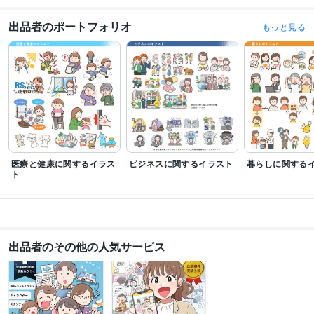
資格・検定
出品者のポートフォリオ
もっと見る
管理栄養士
取得年 : 2012年
保育士
取得年 : 2018年
ビジネス・クリエイティブツール
Adobe Photoshop:1年
Adobe Illustrator:1年
Canva:1年
CLIP STUDIO PAINT:7年
得意分野
イラスト作成・漫画制作
アイコンイラスト作成
イラストカット作成
医療
SNS
シンプル
ブロガー
かわいい
わかりやすい
イラストカット
アイキャッチ
ビジネス
Instagram
医療と健康に関するイラス
ビジネスに関するイラスト
暮らしに関する
イラスト作成・漫画制作
漫画作成
ト
医療
広告
漫画
広告漫画
ビジネス
SNS
かわいい
伝わる
明るい
ゆるい
語学力
英語
日常会話レベル
出品者のその他の人気サービス