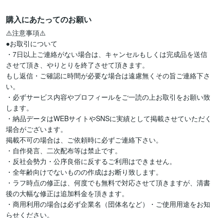
購入にあたってのお願い
⚠️注意事項⚠️

●お取引について

・7日以上ご連絡がない場合は、キャンセルもしくは完成品を送信
させて頂き、やりとりを終了させて頂きます。

もし返信・ご確認に時間が必要な場合は遠慮無くその旨ご連絡下さ
い。

・必ずサービス内容やプロフィールをご一読の上お取引をお願い致
します。

・納品データはWEBサイトやSNSに実績として掲載させていただく
場合がございます。

掲載不可の場合は、ご依頼時に必ずご連絡下さい。

・自作発言、二次配布等は禁止です。

・反社会勢力・公序良俗に反するご利用はできません。

・全年齢向けでないものの作成はお断り致します。

・ラフ時点の修正は、何度でも無料で対応させて頂きますが、清書
後の大幅な修正は追加料金を頂きます。

・商用利用の場合は必ず企業名（団体名など）・ご使用用途をお知
らせください。
