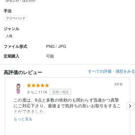
ゆるふわ・ほんわか
手法
フリーハンド
ジャンル
人物
ファイル形式
PNG / JPG
定期購入
可能
すべての評価・感想をみる
高評価のレビュー
2年前
さちこ1114
見積り相談
この度は、9点と多数の依頼のも関わらず迅速かつ真摯
にご対応下さり、最後まで気持ちの良いお取引をするこ
とができました。
細...
もっと見る