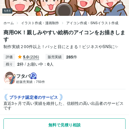
1/11
ホーム
イラスト作成・漫画制作
アイコン作成・SNSイラスト作成
商用OK！親しみやすい絵柄のアイコンをお描きしま
す
制作実績２00件以上！パッと目にとまる！ビジネスやSNSに✨
5.0
(226)
285
件
評価
販売実績
2
枠 / お願い中：
0
人
残り
フタバ
総販売実績：
753件
プラチナ認定者の
サービス
直近3ヶ月で高い実績を維持した、信頼性の高い出品者のサービス
です
無料で見積り相談