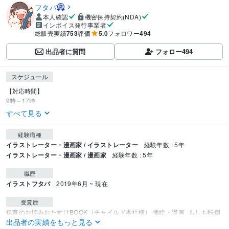
フタバ
本人確認
機密保持契約(NDA)
インボイス発行事業者
総販売実績
753
評価
5.0
フォロワー
494
出品者に質問
フォロー
494
スケジュール
【対応時間】

9時～17時
すべて見る
経験職種
イラストレーター・漫画家 / イラストレーター
経験年数 : 5年
イラストレーター・漫画家 / 漫画家
経験年数 : 5年
職歴
イラストフタバ
2019年6月 ~ 現在
受賞歴
保育のお悩みおたすけBOOK（チャイルド本社様） 挿絵・漫画
もしも転倒
出品者の実績をもっと見る
のない世界があったら(Gakken様)　挿絵・漫画