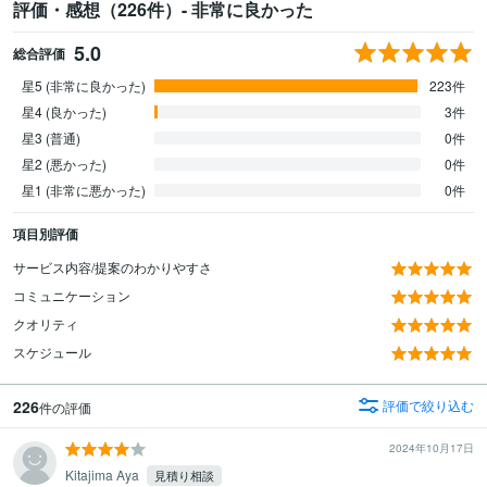
評価・感想（226件）- 非常に良かった
5.0
総合評価
星5 (非常に良かった)
223件
星4 (良かった)
3件
星3 (普通)
0件
星2 (悪かった)
0件
星1 (非常に悪かった)
0件
項目別評価
サービス内容/提案のわかりやすさ
コミュニケーション
クオリティ
スケジュール
226
評価で絞り込む
件の評価
2024年10月17日
Kitajima Aya
見積り相談