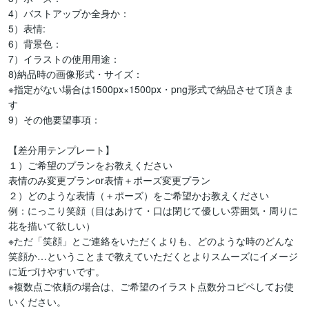
4）バストアップか全身か：

5）表情:

6）背景色：

7）イラストの使用用途：

8)納品時の画像形式・サイズ：

※指定がない場合は1500px×1500px・png形式で納品させて頂きま
す

9）その他要望事項：

【差分用テンプレート】

１）ご希望のプランをお教えください

表情のみ変更プランor表情＋ポーズ変更プラン

２）どのような表情（＋ポーズ）をご希望かお教えください

例：にっこり笑顔（目はあけて・口は閉じて優しい雰囲気・周りに
花を描いて欲しい）

※ただ「笑顔」とご連絡をいただくよりも、どのような時のどんな
笑顔か…ということまで教えていただくとよりスムーズにイメージ
に近づけやすいです。

※複数点ご依頼の場合は、ご希望のイラスト点数分コピペしてお使