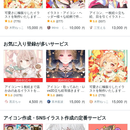
可愛さに極振りしたイラ
イラスト・アイコン・ヘ
アイコン、一枚絵☆立ち
ストを制作いたします ★
ッダー様々な絵柄で作成
絵、目を引くイラスト描
商用利用＆二次利用込
します 商用可！似顔絵・
きます イリアム、サム
5.0
(775)
4.9
(277)
5.0
(337)
み！ミニキャラは小物２
ブログ・インスタ・動画
ネ、live2D、YouTube、歌
15,000
10,000
13,000
点まで無料！★
配信サムネ等用途様々！
ってみたも
木野ねっこ
96no くろの
三笠える
円
円
円
お気に入り登録が多いサービス
満枠対応中
満枠対応中
アイコン〜１枚絵まで温
アイコン・歌ってみた・Li
可愛さに極振りしたイラ
かみのあるイラストを描
ve2D立ち絵等描きます ち
ストを制作いたします ★
きます ★ココナラ自体が
びキャラや配信用イラス
商用利用＆二次利用込
5.0
(1075)
5.0
(885)
5.0
(775)
初めての方も、お気軽に
ト等、幅広く制作してい
み！ミニキャラは小物２
4,500
15,000
15,000
ご相談ください♪★
ます！
点まで無料！★
黒豆ちゃ
茶木藍波
木野ねっこ
円
円
円
アイコン作成・SNSイラスト作成の定番サービス