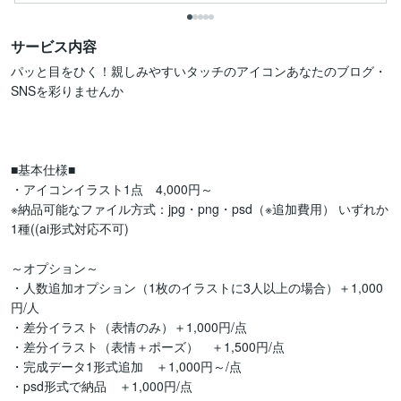
サービス内容
パッと目をひく！親しみやすいタッチのアイコンあなたのブログ・
SNSを彩りませんか

■基本仕様■

・アイコンイラスト1点　4,000円～

※納品可能なファイル方式：jpg・png・psd（※追加費用） いずれか
1種((ai形式対応不可)

～オプション～

・人数追加オプション（1枚のイラストに3人以上の場合）＋1,000
円/人

・差分イラスト（表情のみ）＋1,000円/点

・差分イラスト（表情＋ポーズ）　＋1,500円/点

・完成データ1形式追加　＋1,000円～/点

・psd形式で納品　＋1,000円/点
