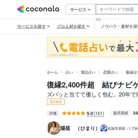
ホーム
占い
電話占い
恋愛占い
復縁占
復縁2,400件超 結びナ
ズバッと当てて優しく包む。20年で復
電話相談
34
5.0
(161)
販売実績
評価
陽葵 （ひまり）
総販売実績：
1,73