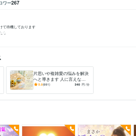
267
ロワー
けて待機しております

たら
ス
片思いや複雑愛の悩みを解決
へと導きます 人に言えない
恋の不安を安心に。愛される
5.0
(691)
340
円
/分
未来を創る鑑定師