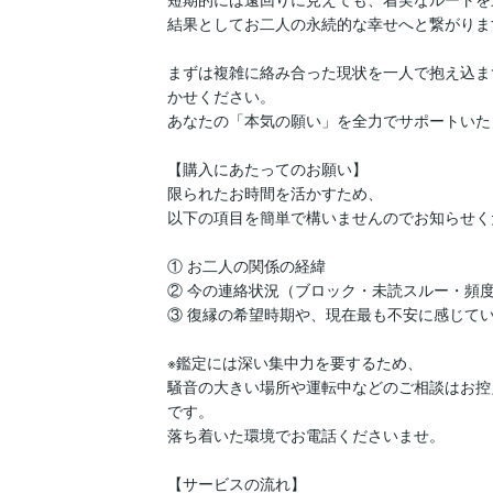
結果としてお二人の永続的な幸せへと繋がります
まずは複雑に絡み合った現状を一人で抱え込ま
かせください。

あなたの「本気の願い」を全力でサポートいた
【購入にあたってのお願い】

限られたお時間を活かすため、

以下の項目を簡単で構いませんのでお知らせく
① お二人の関係の経緯

② 今の連絡状況（ブロック・未読スルー・頻度
③ 復縁の希望時期や、現在最も不安に感じてい
※鑑定には深い集中力を要するため、

騒音の大きい場所や運転中などのご相談はお控
です。

落ち着いた環境でお電話くださいませ。

【サービスの流れ】
