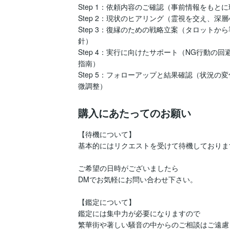
Step 1：依頼内容のご確認（事前情報をもとに
Step 2：現状のヒアリング（霊視を交え、深層
Step 3：復縁のための戦略立案（タロットか
針）

Step 4：実行に向けたサポート（NG行動の
指南）

Step 5：フォローアップと結果確認（状況の
微調整）
購入にあたってのお願い
【待機について】

基本的にはリクエストを受けて待機しております
ご希望の日時がございましたら

DMでお気軽にお問い合わせ下さい。

【鑑定について】

鑑定には集中力が必要になりますので

繁華街や著しい騒音の中からのご相談はご遠慮