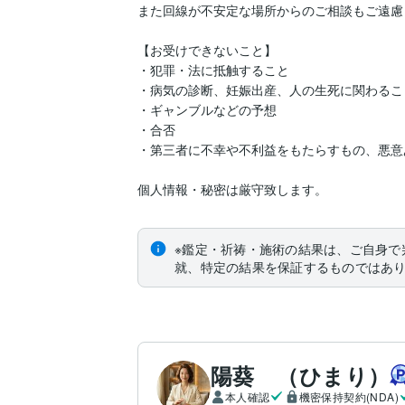
また回線が不安定な場所からのご相談もご遠慮
【お受けできないこと】

・犯罪・法に抵触すること

・病気の診断、妊娠出産、人の生死に関わること
・ギャンブルなどの予想

・合否

・第三者に不幸や不利益をもたらすもの、悪意
個人情報・秘密は厳守致します。
※鑑定・祈祷・施術の結果は、ご自身で
就、特定の結果を保証するものではあ
陽葵 （ひまり）
本人確認
機密保持契約(NDA)