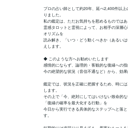
プロの占い師として約20年、延べ2,400件以
りました。

私の鑑定は、ただお気持ちを慰めるものではあ
霊感タロットと霊視によって、お相手の深層心
オリズムを

読み解き、「いつ・どう動くべきか（あるいは
えします。

◆ このような方へお勧めいたします

感情的にならず、論理的・客観的な復縁への指
今の絶望的な状況（音信不通など）から、効果
鑑定では、状況を正確に把握するため、時には
します。

その上で「今、絶対にしてはいけない致命的な
「復縁の確率を最大化する行動」を

今日から実行できる具体的なステップへと落と
す。

短期的には遠回りに見えても、着実なルートを