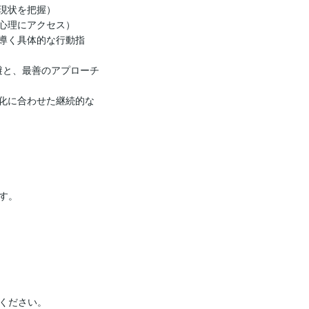
現状を把握）

心理にアクセス）

ら導く具体的な行動指
回避と、最善のアプローチ
変化に合わせた継続的な
。

ください。
