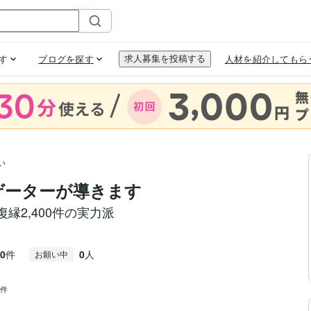
い
ビゲーターが導きます
縁2,400件の実力派
0
件
0
人
お願い中
4件