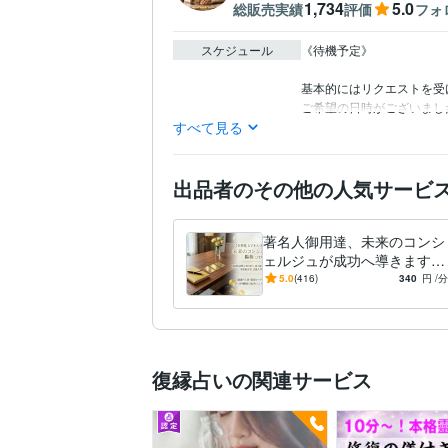
1,734
5.0
総販売実績
評価
フォ
スケジュール
《待機予定》

基本的にはリクエストを受
ご希望の日時がございまし
すべて見る
出品者のその他の人気サービ
著名人御用達、未来のコンシ
ェルジュが成功へ導きます
職場の悩みから経営の孤独ま
5.0
(416)
340
円
/分
で。4万人が頼る秘密の相談
役
復縁占いの関連サービス