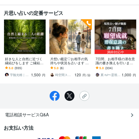
片思い占いの定番サービス
満枠対応中
好きな人と自然に近づく
片想い鑑定♡お相手の気
7日間、お相手様の潜在意
縁結びをします ご縁結び
持ちや状況を占います 私
識の書き換えを行います ♦️
の「ヴォルテックス」と
は恋愛対象？アプローチ
願望成就♦️潜在意識のブロ
5.0
(555)
5.0
(6)
5.0
(334)
繋がり、恋愛成就へと。
していい？どう進めてい
ック解除のエネルギーを
1,500
120
1,000
けばいい？
送ります
宇髄光精｜オーバーソウル・ヒーリング
時空間スピリットガイド☆優魅Yuumi
累 rui〜霊視鑑定士〜
円
円
/分
円
電話相談サービスQ&A
お支払い方法