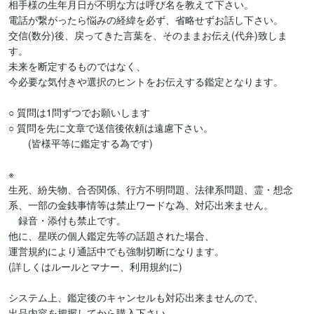
相手様の生年月日が不明な方は呼び名を教えて下さい。

電話が繋がったら悩みの経緯を必ず、省略せずお話し下さい。

交信(数分)後、戻ってきた言葉を、そのままお伝え(代弁)致しま
す。

未来を断定するものではなく、

今必要な気付きや選択のヒントをお伝えする鑑定となります。

○ 質問は1問ずつでお願いします

○ 質問を先に文章で送信後依頼は遠慮下さい。

　　(皆様平等に鑑定する為です)

※

生死、紛失物、合否関係、行方不明問題、法律系問題、霊・想念
系、一部の金銭事情等は禁止ワードな為、対応出来ません。

　録音・添付も禁止です。

他に、星咲の個人鑑定先等の話題された場合、

運営規約により通話中でも強制切断になります。

(詳しくはルールとマナー、利用規約に)

システム上、鑑定後のキャンセルも対応出来ませんので、

出品内容を把握してから購入下さい。
