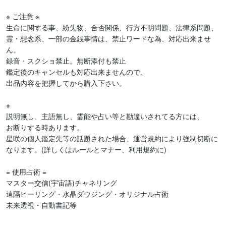
※ ご注意 ※

生命に関する事、紛失物、合否関係、行方不明問題、法律系問題、
霊・想念系、一部の金銭事情は、禁止ワードな為、対応出来ませ
ん。

録音・スクショ禁止。無断添付も禁止

鑑定後のキャンセルも対応出来ませんので、

出品内容を把握してから購入下さい。

※

説明無し、主語無し、霊能や占い等と勘違いされてる方には、

お断りする時あります。

星咲の個人鑑定先等の話題された場合、運営規約により強制切断に
なります。(詳しくはルールとマナー、利用規約に)

= 使用占術 =

マスター交信(宇宙語)チャネリング　

遠隔ヒーリング・水晶ダウジング・オリジナル占術

未来透視・自動書記等
