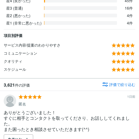
星4 (良かった)
45件
星3 (普通)
16件
星2 (悪かった)
4件
星1 (非常に悪かった)
4件
項目別評価
サービス内容/提案のわかりやすさ
コミュニケーション
クオリティ
スケジュール
3,621
評価で絞り込む
件の評価
1日前
匿名
ありがとうございました！

すぐに相手とコンタクトを取ってくださり、お話ししてくれまし
た。

また困ったとき相談させていただきます(^^)