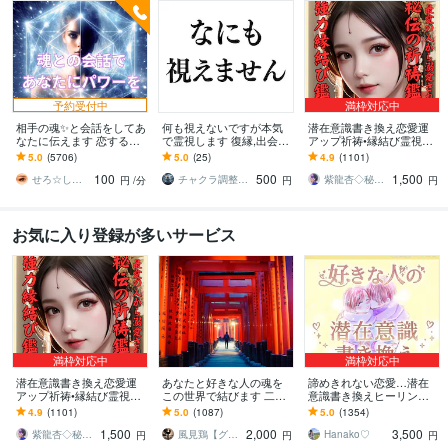
予約受付中
満枠対応中
相手の魂✨と会話をしてあ
何も視えないですが本気
潜在意識書き換え恋愛運
なたに伝えます 恋するあ
で霊視します 復縁,出会い,
アップ祈祷•縁結び霊視し
なたに☘️最高のチャンス
片想い,金運,子育て,人間関
ます 秘伝の祈祷で思念伝
5.0
(5706)
5.0
(25)
4.9
(1101)
を！
係どれも視えません
達、強力縁結び祈祷、恋
100
500
1,500
愛引き寄せ体質に
せろ☆しあり
チャクラ調整師 天宮まこと
紫龍杏◇秘伝の縁結び祈祷師
円
/分
円
円
お気に入り登録が多いサービス
満枠対応中
満枠対応中
潜在意識書き換え恋愛運
あなたと好きな人の魂を
諦めきれない恋愛…潜在
アップ祈祷•縁結び霊視し
この世界で結びます 二人
意識書き換えヒーリング
ます 秘伝の祈祷で思念伝
の魂を統合させて縁を結
します 復縁、ツインレ
4.9
(1101)
5.0
(1087)
5.0
(1354)
達、強力縁結び祈祷、恋
ぶ恋愛グラウンディング
イ、不倫…相手のハイヤ
1,500
2,000
3,500
愛引き寄せ体質に
です
ーセルフから力を借りま
紫龍杏◇秘伝の縁結び祈祷師
風見鶏【グラウンディング・ヒーリング】
Hanako♡
円
円
円
す