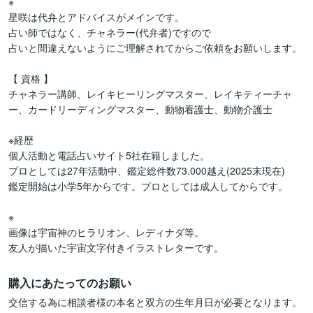
※　

星咲は代弁とアドバイスがメインです。

占い師ではなく、チャネラー(代弁者)ですので

占いと間違えないようにご理解されてからご依頼をお願いします。

【 資格 】

チャネラー講師、レイキヒーリングマスター、レイキティーチャ
ー、カードリーディングマスター、動物看護士、動物介護士

※経歴

個人活動と電話占いサイト5社在籍しました。

プロとしては27年活動中、鑑定総件数73.000越え(2025末現在)

鑑定開始は小学5年からです。プロとしては成人してからです。

※

画像は宇宙神のヒラリオン、レディナダ等。

友人が描いた宇宙文字付きイラストレターです。
購入にあたってのお願い
交信する為に相談者様の本名と双方の生年月日が必要となります。
