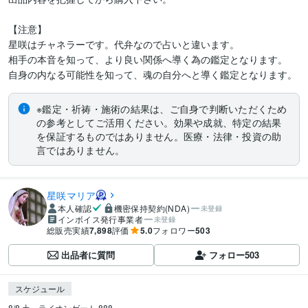
【注意】

星咲はチャネラーです。代弁なので占いと違います。

相手の本音を知って、より良い関係へ導く為の鑑定となります。

※鑑定・祈祷・施術の結果は、ご自身で判断いただくため
の参考としてご活用ください。効果や成就、特定の結果
を保証するものではありません。医療・法律・投資の助
言ではありません。
星咲マリア
本人確認
機密保持契約(NDA)
未登録
インボイス発行事業者
未登録
総販売実績
7,898
評価
5.0
フォロワー
503
出品者に質問
フォロー
503
スケジュール
8/8 土　ライオンゲート 888
