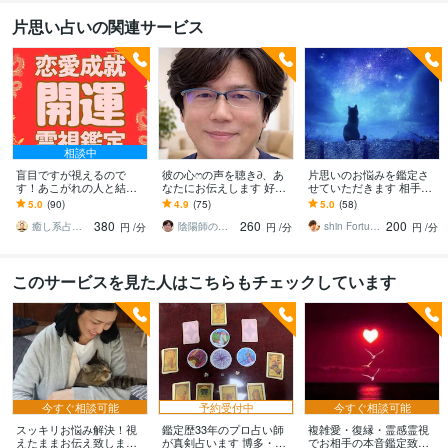
片思い占いの関連サービス
相談中
盲目ですが視えるので
彼の心ෆの声を聴き∂、あ
片思いのお悩みを鑑定さ
す！あこがれの人と結び
なたにお伝えします 好き
せていただきます 相手の
固めます あなたの秘めた
な気持ちが伝えられない
状況/距離の縮め方/今後の
5.0
(90)
4.9
(75)
5.0
(58)
想いを叶えます。強く深
彼(〃▽〃)の気持ちを解説
流れ/どう思われているか
380
260
200
く結ばれるご縁になりま
します。
癒し系占い師 まるタロー
陰陽師の子孫 サトル
shin FortuneCats
円
/分
円
/分
円
/分
す
このサービスを見た人はこちらもチェックしています
今すぐ相談可能
予約受付中
今すぐ相談可能
スッキリお悩み解決！視
鑑定歴33年のプロ占い師
複雑愛・復縁・霊感霊視
えたままお伝え致します
が真剣占います 博多・廓
でお相手の本音鑑定致し