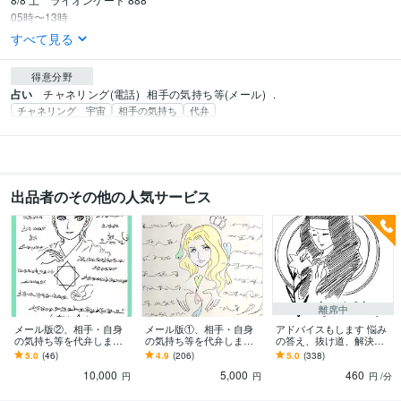
05時〜13時　
すべて見る
得意分野
占い
チャネリング(電話)
相手の気持ち等(メール)
.
チャネリング 宇宙
相手の気持ち
代弁
出品者のその他の人気サービス
離席中
メール版②、相手・自身
メール版①、相手・自身
アドバイスもします 悩み
の気持ち等を代弁します
の気持ち等を代弁します
の答え、抜け道、解決ヒ
相手の気持ち等を代弁し
相手の気持ち等を代弁し
ントを交信して代弁しま
5.0
(46)
4.9
(206)
5.0
(338)
ます(電話サービスのメッ
ます。電話サービスのメ
す
10,000
5,000
460
セージ版です)
ッセージ版です。
円
円
円
/分