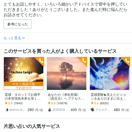
とてもお話しやすく、いろいろ細かいアドバイスで背中を押してい
ただきました！ありがとうございました。また進んだ時に悩んだら
お話させてください。
参考になった
もっと見る
このサービスを買った人がよく購入しているサービス
今すぐ相談可能
予約受付中
霊感・タロットでお相手
あなたの《潜在意識》
霊感実験☯️見えたビジョ
の本音現状未来を深く視
《高次元》へ アクセスし
ンをありのままに伝えま
ます 恋愛・仕事・家族・
ます ☆チャネリングで本
す ♦️霊感✨気の流れ☘️タロ
5.0
(7643)
5.0
(10978)
5.0
(6520)
人間関係の本質を見抜き
当に望む未来へ導きます
ット 見えた映像を具体
280
400
480
スピード解決へ
☆
的に伝えます
techno tango
JESSICA Ray
アルカディア
円
/分
円
/分
円
/分
片思い占いの人気サービス