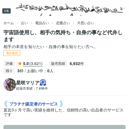
1/5
ホーム
占い
電話占い
恋愛占い
片思い占い
宇宙語使用し、相手の気持ち・自身の事など代弁し
ます
相手の本音を知りたい・自身の事を知りたい方へ。
電話相談
5.0
(3,621)
6,932
件
評価
販売実績
3
枠 / お願い中：
0
人
残り
星咲マリア
総販売実績：
7,898件
プラチナ認定者の
サービス
直近3ヶ月で高い実績を維持した、信頼性の高い出品者のサービス
です