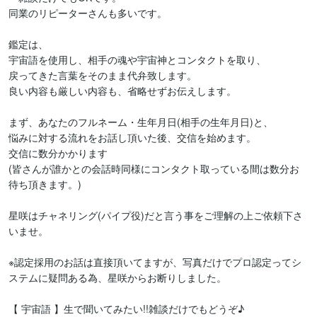
同業のリピーターさんも多いです。

鑑定は、

宇宙語を使用し、相手の魂や宇宙神とコンタクトを取り、

戻ってきた言葉をそのまま代弁致します。

良い内容も厳しい内容も、省略せずお伝えします。

まず、あなたのフルネーム・生年月日(相手の生年月日)と、

悩みに対する流れをお話し頂いた後、交信を始めます。

交信に数分かかります

(皆さんが誰かとの会話時同様にコンタクト取っている間は数分お
待ち頂きます。)

星咲はチャネリング(パイプ役)だと言う事をご理解の上ご依頼下さ
いませ。

※認定採用のお話は直接頂いてますが、写真だけでプロ認定ってシ
ステムに疑問ある為、星咲からお断りしました。

【 宇宙語 】生で聞いてみたい!!雑談だけでもどうぞ♪
