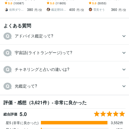
恋愛、結婚、人間関係、
屋の純血統占い祈願師
ます 降りて来た言葉をそ
5.0
(10087)
5.0
(11805)
5.0
(5053)
仕事、人生、ペットの気
雷鳥
のままお伝えします。
380
400
360
持ち等◎祈願付き
佐和ダウジング＆スピリットメンター
鑑定歴33年のプロ占い師 雷鳥
雪見そう
円
/分
円
/分
円
/分
よくある質問
アドバイス鑑定って?
宇宙語(ライトランゲージ)って?
チャネリングと占いの違いは?
光鑑定って?
評価・感想（3,621件）- 非常に良かった
5.0
総合評価
星5 (非常に良かった)
3,552件