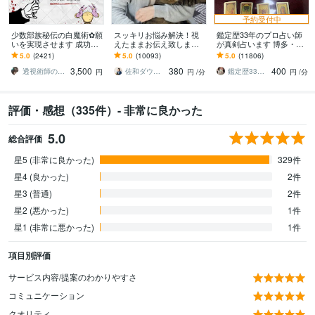
予約受付中
少数部族秘伝の白魔術✿願
スッキリお悩み解決！視
鑑定歴33年のプロ占い師
いを実現させます 成功率8
えたままお伝え致します
が真剣占います 博多・廓
0%☆願いを実現します✿
恋愛、結婚、人間関係、
屋の純血統占い祈願師
5.0
(2421)
5.0
(10093)
5.0
(11806)
仕事、人生、ペットの気
雷鳥
3,500
380
400
持ち等◎祈願付き
透視術師のアリナ
佐和ダウジング＆スピリットメンター
鑑定歴33年のプロ占い師 雷鳥
円
円
/分
円
/分
評価・感想（335件）- 非常に良かった
5.0
総合評価
星5 (非常に良かった)
329件
星4 (良かった)
2件
星3 (普通)
2件
星2 (悪かった)
1件
星1 (非常に悪かった)
1件
項目別評価
サービス内容/提案のわかりやすさ
コミュニケーション
クオリティ