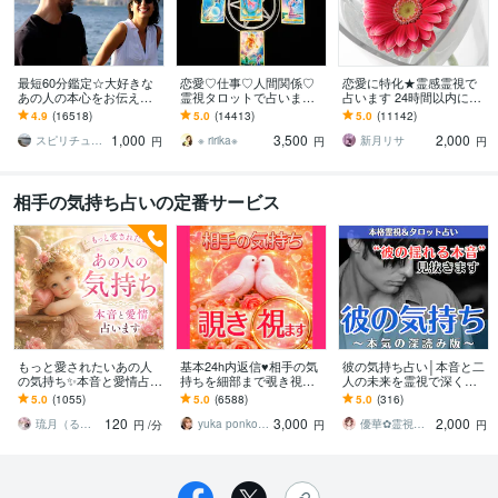
最短60分鑑定☆大好きな
恋愛♡仕事♡人間関係♡
恋愛に特化★霊感霊視で
あの人の本心をお伝えし
霊視タロットで占います
占います 24時間以内に返
ます 【詳細不要】好きな
霊視鑑定♡恋愛アドバイ
信、スピリチュアル鑑定
4.9
(16518)
5.0
(14413)
5.0
(11142)
人の本音と将来への思
ザーとして相手の心理も
1,000
3,500
2,000
い。私をどう思ってる？
詳しく解説します
スピリチュアルカウンセラー沙耶美
※ ririka※
新月リサ
円
円
円
相手の気持ち占いの定番サービス
もっと愛されたいあの人
基本24h内返信♥相手の気
彼の気持ち占い│本音と二
の気持ち✨本音と愛情占い
持ちを細部まで覗き視ま
人の未来を霊視で深く視
ます ✨貴方の印象（内外
す お相手視点でのお気持
ます ※彼女の気持ちもO
5.0
(1055)
5.0
(6588)
5.0
(316)
面）貴方に望む事等⚖️未
ち。恋愛以外、ペットの
K！6,000文字超で具体的
120
3,000
2,000
来を幸せに導きます
気持ちもokです♡
なアドバイスも
琉月（るる）✥手相 タロット ヒーリング
yuka ponko 寄り添い系占い師
優華✿霊視で導く癒やしの恋占い師
円
/分
円
円