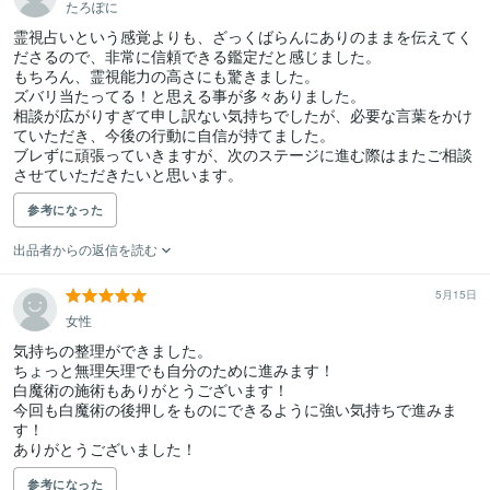
たろぽに
霊視占いという感覚よりも、ざっくばらんにありのままを伝えてく
ださるので、非常に信頼できる鑑定だと感じました。

もちろん、霊視能力の高さにも驚きました。

ズバリ当たってる！と思える事が多々ありました。

相談が広がりすぎて申し訳ない気持ちでしたが、必要な言葉をかけ
ていただき、今後の行動に自信が持てました。

ブレずに頑張っていきますが、次のステージに進む際はまたご相談
参考になった
出品者からの返信を読む
5月15日
女性
気持ちの整理ができました。

ちょっと無理矢理でも自分のために進みます！

白魔術の施術もありがとうございます！

今回も白魔術の後押しをものにできるように強い気持ちで進みま
す！

ありがとうございました！
参考になった