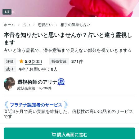
1/4
ホーム
占い
恋愛占い
相手の気持ち占い
本音を知りたいと思いませんか？占いと違う霊視し
ます
占いと違う霊視で、潜在意識まで見えない部分を視ていきます☆
5.0
(335)
371
件
評価
販売実績
4
枠 / お願い中：
0
人
残り
透視術師のアリナ
総販売実績：
6,736件
プラチナ認定者の
サービス
直近3ヶ月で高い実績を維持した、信頼性の高い出品者のサービス
です
購入画面に進む