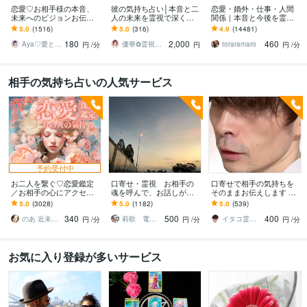
恋愛♡お相手様の本音、
彼の気持ち占い│本音と二
恋愛・婚外・仕事・人間
未来へのビジョンお伝え
人の未来を霊視で深く視
関係｜本音と今後を霊視
します どんな関係でも細
ます ※彼女の気持ちもO
ます 現実重視｜本音と未
5.0
(1516)
5.0
(316)
4.9
(14481)
密にお伝えします✨ツイン
K！6,000文字超で具体的
来、これからの選択を具
180
2,000
460
レイ ソウルメイト
なアドバイスも
体的にお伝えします
Aya♡愛と光のスピリチュアルガイド
優華✿霊視で導く癒やしの恋占い師
toraramaro
円
/分
円
円
/分
相手の気持ち占いの人気サービス
予約受付中
お二人を繋ぐ♡恋愛鑑定
口寄せ・霊視 お相手の
口寄せで相手の気持ちを
／お相手の心にアクセス
魂を呼んで、お話しが出
そのままお伝えします 現
します お相手の温度感／
来ます 。秘密の恋愛・復
状を把握し未来を切り開
5.0
(3028)
5.0
(1182)
5.0
(539)
片思い／複雑／復縁／遠
縁・片思い・亡くなった
く方法を具体的にお伝え
340
500
400
距離／全世代鑑定中❣
方・ペットと話せます。
します
のあ 近未来鑑定師 TR OR LE
莉歌 電話占い 女性限定
イタコ霊能者 豊珠
円
/分
円
/分
円
/分
お気に入り登録が多いサービス