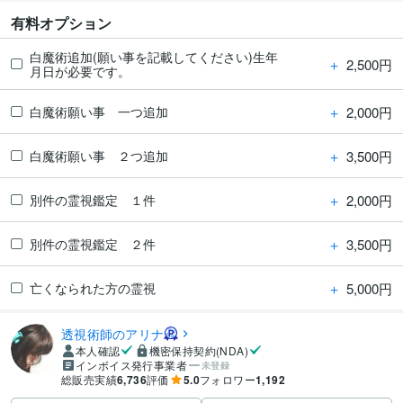
有料オプション
白魔術追加(願い事を記載してください)生年
＋
2,500円
月日が必要です。
＋
2,000円
白魔術願い事 一つ追加
＋
3,500円
白魔術願い事 ２つ追加
＋
2,000円
別件の霊視鑑定 １件
＋
3,500円
別件の霊視鑑定 ２件
＋
5,000円
亡くなられた方の霊視
透視術師のアリナ
本人確認
機密保持契約(NDA)
インボイス発行事業者
未登録
総販売実績
6,736
評価
5.0
フォロワー
1,192