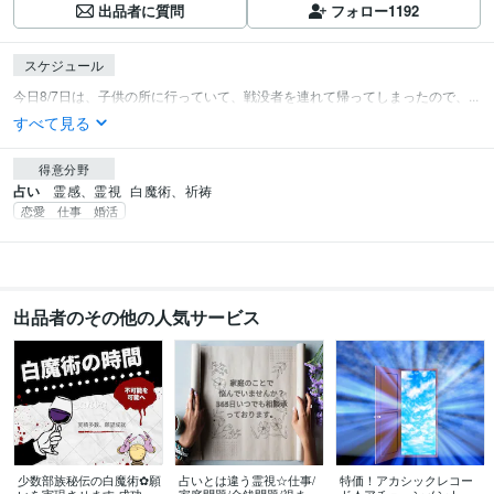
出品者に質問
フォロー
1192
スケジュール
今日8/7日は、子供の所に行っていて、戦没者を連れて帰ってしまったので、...
すべて見る
得意分野
占い
霊感、霊視
白魔術、祈祷
恋愛 仕事 婚活
出品者のその他の人気サービス
少数部族秘伝の白魔術✿願
占いとは違う霊視☆仕事/
特価！アカシックレコー