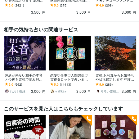
いを実現させます 成功率8
家庭問題/金銭問題/視ます
ド★アチューンメントし
0%☆願いを実現します✿
選択の仕方で、未来が変
ます 魂の記憶にアクセス
5.0
(2421)
5.0
(275)
4.9
(208)
わります☆それを霊視で
したい方にオススメ！
3,500
3,500
3,000
幸せへの選択に！
円
円
円
相手の気持ち占いの関連サービス
連絡が来ない相手の本音
恋愛♡仕事♡人間関係♡
霊視:お写真からお気持ち
と今後を霊視で読み解き
霊視タロットで占います
や状況鑑定します 守護
ます 音信不通・既読無
霊視鑑定♡恋愛アドバイ
様、神様方からのお言
5.0
(692)
5.0
(14413)
5.0
(286)
視・復縁…距離ができた
ザーとして相手の心理も
葉、お写真から伝わる事
3,000
3,500
3,500
理由と今後を霊視します
詳しく解説します
霊視します。
れお｜復縁・恋愛霊視の案内人
※ ririka※
りろい霊視鑑定
円
円
円
このサービスを見た人はこちらもチェックしています