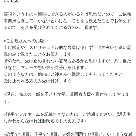
い｡⁠◕⁠‿⁠◕⁠｡

霊視というものを簡単にできる人がいるとは思わないので、ご依頼
者自身も直していかないといけないことをも視えたことでお伝えす
るので、それを受け入れてくれる方のみ、視ます。

※ご新規さんへのお願い

上げ鑑定や、スピリチュアル的な言葉は使わず、他の占いと違い霊
視のみで視えたことをお伝えします。

そのため、受け止めきれない霊視もあるかと思いますが、八つ当た
りなど、マナーの悪い方が見受けられます。

そのような方は、他の占い師さんへ鑑定してもらってください。

受け止めれる方のみ受け付けます☆

※現在、売上の一部を子ども食堂、貧困者支援へ寄付をしておりま
す。

※漢字でフルネームを記載できない方は、ご遠慮ください。(源氏名
しかわからなければ源氏名でも大丈夫です)

※恋愛で1項目、仕事で1項目、夫婦の問題で1項目と、いうような感